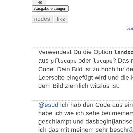
40
41
}
;
Ausgabe erzeugen
nodes
tikz
bear
Verwendest Du die Option
lands
aus
oder
? Das 
pflscape
lscape
Code. Dein Bild ist zu hoch für d
Leerseite eingefügt wird und die
dem Bild ziemlich witzlos ist.
@esdd
ich hab den Code aus ein
habe ich wie ich sehe bei meine
geschlampt und dasbegin{landsc
ich das mit meinem sehr beschrä