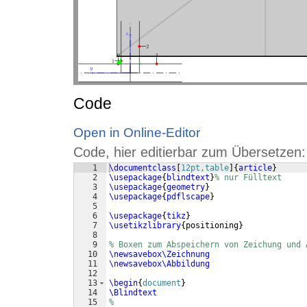
Code
Open in Online-Editor
Code, hier editierbar zum Übersetzen:
1
\documentclass
[
12pt,table
]
{
article
}
2
\usepackage
{
blindtext
}
% nur Fülltext
3
\usepackage
{
geometry
}
4
\usepackage
{
pdflscape
}
5
6
\usepackage
{
tikz
}
7
\usetikzlibrary
{
positioning
}
8
9
% Boxen zum Abspeichern von Zeichung und 
10
\newsavebox\Zeichnung
11
\newsavebox\Abbildung
12
13
\begin
{
document
}
14
\Blindtext
15
%