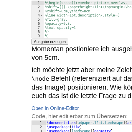
1
%\begin{scope}[remember picture,overlay,
2
%shift={({-\paperheight+1in+\topmargin+\he
3
%xshift=0cm,yshift=0cm, 
4
%line width=1pt,description/.style={
5
%fill=gray, 
6
%opacity=0.3,  
7
%text opacity=1 
8
%}
9
%]
Ausgabe erzeugen
Momentan postioniere ich ausgeh
von 5cm.
Ich möchte jetzt aber meine Zeic
Befehl (refereniziert auf da
\node
das Image) positionieren. Wie kö
euch das ist die letzte Frage z
Open in Online-Editor
Code, hier editierbar zum Übersetzen:
1
\documentclass
[
a4paper,12pt,landscape
]
{
ar
2
\usepackage
{
tikz
}
3
\usepackage
[
landscape
]
{
geometry
}