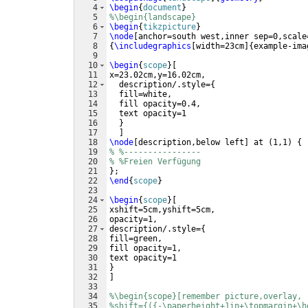
4
\begin
{
document
}
5
%\begin{landscape}  
6
\begin
{
tikzpicture
}
7
\node
[
anchor=south west,inner sep=0,scale
8
{
\includegraphics
[
width=23cm
]
{
example-ima
9
10
\begin
{
scope
}
[
11
x=23.02cm,y=16.02cm,
12
  description/.style=
{
13
  fill=white, 
14
  fill opacity=0.4,  
15
  text opacity=1 
16
}
17
]
18
\node
[
description,below left
]
 at 
(
1,1
)
{
19
% %----------------
20
% %Freien Verfügung
21
}
;
22
\end
{
scope
}
23
24
\begin
{
scope
}
[
25
xshift=5cm,yshift=5cm, 
26
opacity=1,
27
description/.style=
{
28
fill=green,
29
fill opacity=1,
30
text opacity=1
31
}
32
]
33
34
%\begin{scope}[remember picture,overlay,
35
%shift={({-\paperheight+1in+\topmargin+\h