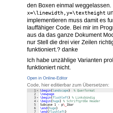
den Boxen einmal weggelassen. 
un
x=\linewidth,y=\textheight
implementieren muss damit es funk
lauffähiger Code. Bei mir im Pr
aus da das ganze Dokument Modul
nur Stell die drei vier Zeilen ric
funktioniert.? danke
Ich habe unzählige Varianten prob
funktioniert nicht.
Open in Online-Editor
Code, hier editierbar zum Übersetzen:
1
\begin
{
landscape
}
% Querformat
2
\newpage
3
\begin
{
flushleft
}
% Linksbündig
4
\begin
{
huge
}
% Schriftgröße Header
5
Subcase 1 - p
\_
1bar
6
\end
{
huge
}
7
\end
{
flushleft
}