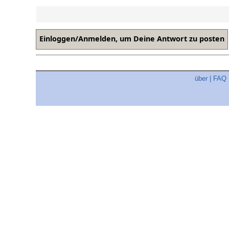
über
|
FAQ