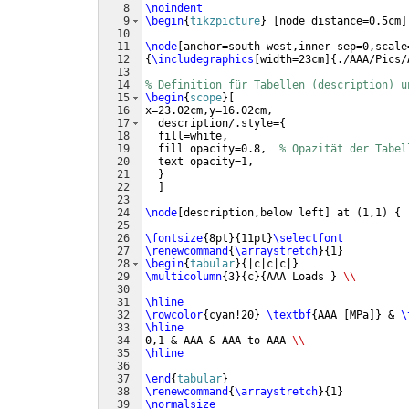
8
\noindent
9
\begin
{
tikzpicture
}
[
node distance=0.5cm
]
10
11
\node
[
anchor=south west,inner sep=0,scale
12
{
\includegraphics
[
width=23cm
]
{
./AAA/Pics/
13
14
% Definition für Tabellen (description) u
15
\begin
{
scope
}
[
16
x=23.02cm,y=16.02cm,
17
  description/.style=
{
18
  fill=white, 
19
  fill opacity=0.8,  
% Opazität der Tabel
20
  text opacity=1, 
21
}
22
]
23
24
\node
[
description,below left
]
 at 
(
1,1
)
{
25
26
\fontsize
{
8pt
}
{
11pt
}
\selectfont
27
\renewcommand
{
\arraystretch
}
{
1
}
28
\begin
{
tabular
}
{
|c|c|c|
}
29
\multicolumn
{
3
}
{
c
}
{
AAA Loads 
}
\\
30
31
\hline
32
\rowcolor
{
cyan!20
}
\textbf
{
AAA 
[
MPa
]}
 & 
\
33
\hline
34
0,1 & AAA & AAA to AAA 
\\
35
\hline
36
37
\end
{
tabular
}
38
\renewcommand
{
\arraystretch
}
{
1
}
39
\normalsize