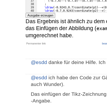
37
(
-0.7,4
)
--
(
-0.7,0
)
--
(
0.7,0
)
--
(
0.7,4
38
    ;
39
\draw
(
-0.9243,0.7
)
coordinate
(
p1
)
--+
(
0
40
\draw
(
-0.7,0.9243
)
coordinate
(
p2
)
--+
(
-
41
\draw
(
0.7,2.0414
)
coordinate
(
p3
)
--+
(
.5
Ausgabe erzeugen
Das Ergebnis ist ähnlich zu dem 
das Einfügen der Abbildung (
exa
umgerechnet habe.
Permanenter link
bear
@esdd
danke für deine Hilfe. Ic
@esdd
ich habe den Code zur G
auch Wunder).
Das einfügen der Tikz-Zeichnung 
-Angabe.