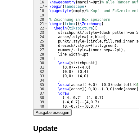
16
\newgeometry
{
margin=0pt
}
% alle Ränder auf
17
\begin
{
landscape
}
18
\pagestyle
{
empty
}
% Kopf- und Fußzeile ent
19
20
% Zeichnung in Box speichern
21
\begin
{
lrbox
}
{
\Zeichnung
}
22
\begin
{
tikzpicture
}
[
23
    strichpunkt/.style=
{
dash pattern=on 5
24
    achse/.style=
{
->,blue
}
,
25
    punkt/.style=
{
circle,fill,red,inner s
26
    dreieck/.style=
{
fill,green
}
,
27
    nummer/.style=
{
inner sep=.2pt
}
,
28
    line width=1pt
29
]
30
\draw
[
strichpunkt
]
31
(
0,0
)
--
(
-4,0
)
32
(
0,0
)
--
(
0,4
)
33
(
0,0
)
--
(
4,0
)
34
    ;
35
\draw
[
achse
]
(
 0,0
)
--
(
0,3
)
node
[
left
]
{
$
36
\draw
[
achse
]
(
 0,0
)
--
(
-3,0
)
node
[
above
]
37
\draw
38
(
-4,-0.7
)
--
(
4,-0.7
)
39
(
-4,0.7
)
--
(
4,0.7
)
40
(
0,-0.7
)
--
(
0,0.7
)
41
(
-0.7,4
)
--
(
-0.7,0
)
--
(
0.7,0
)
--
(
0.7,4
Ausgabe erzeugen
Update