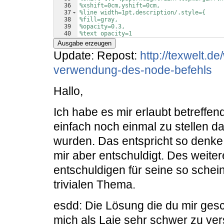
36
%xshift=0cm,yshift=0cm, 
37
%line width=1pt,description/.style={
38
%fill=gray, 
39
%opacity=0.3,  
40
%text opacity=1 
41
%}
Ausgabe erzeugen
Update: Repost:
http://texwelt.d
verwendung-des-node-befehls
Hallo,
Ich habe es mir erlaubt betreffe
einfach noch einmal zu stellen d
wurden. Das entspricht so denke i
mir aber entschuldigt. Des weite
entschuldigen für seine so schei
trivialen Thema.
esdd: Die Lösung die du mir geschi
mich als Laie sehr schwer zu ver