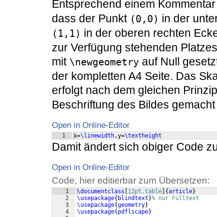
Entsprechend einem Kommentar 
dass der Punkt
in der unte
(0,0)
in der oberen rechten Eck
(1,1)
zur Verfügung stehenden Platzes 
mit
auf Null gesetz
\newgeometry
der kompletten A4 Seite. Das Ska
erfolgt nach dem gleichen Prinzi
Beschriftung des Bildes gemacht 
Open in Online-Editor
1
x=
\linewidth
,y=
\textheight
Damit ändert sich obiger Code z
Open in Online-Editor
Code, hier editierbar zum Übersetzen:
1
\documentclass
[
12pt,table
]
{
article
}
2
\usepackage
{
blindtext
}
% nur Fülltext
3
\usepackage
{
geometry
}
4
\usepackage
{
pdflscape
}