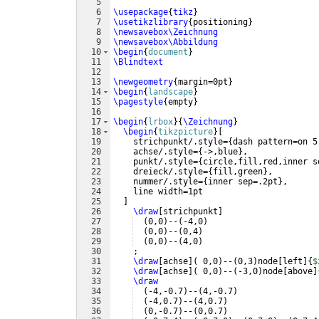
5
6
\usepackage
{
tikz
}
7
\usetikzlibrary
{
positioning
}
8
\newsavebox\Zeichnung
9
\newsavebox\Abbildung
10
\begin
{
document
}
11
\Blindtext
12
13
\newgeometry
{
margin=0pt
}
14
\begin
{
landscape
}
15
\pagestyle
{
empty
}
16
17
\begin
{
lrbox
}
{
\Zeichnung
}
18
\begin
{
tikzpicture
}
[
19
    strichpunkt/.style=
{
dash pattern=on 5
20
    achse/.style=
{
->,blue
}
,
21
    punkt/.style=
{
circle,fill,red,inner s
22
    dreieck/.style=
{
fill,green
}
,
23
    nummer/.style=
{
inner sep=.2pt
}
,
24
    line width=1pt
25
]
26
\draw
[
strichpunkt
]
27
(
0,0
)
--
(
-4,0
)
28
(
0,0
)
--
(
0,4
)
29
(
0,0
)
--
(
4,0
)
30
    ;
31
\draw
[
achse
]
(
 0,0
)
--
(
0,3
)
node
[
left
]
{
$
32
\draw
[
achse
]
(
 0,0
)
--
(
-3,0
)
node
[
above
]
33
\draw
34
(
-4,-0.7
)
--
(
4,-0.7
)
35
(
-4,0.7
)
--
(
4,0.7
)
36
(
0,-0.7
)
--
(
0,0.7
)