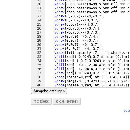
19
\fill
[
green
]
(
0.7,0.7
)
--
(
0.8414,0.7
)
--
20
\draw
[
dash pattern=on 5.5mm off 2mm o
21
\draw
[
dash pattern=on 5.5mm off 2mm o
22
\draw
[
dash pattern=on 5.5mm off 2mm o
23
\draw
(
0,-0.7
)
--
(
-4,-0.7
)
;
24
\draw
(
0,-0.7
)
--
(
0,0.7
)
;
25
\draw
(
0,0.7
)
--
(
-4,0.7
)
;
26
\draw
(
-0.7,0
)
--
(
-0.7,4
)
;
27
\draw
(
-0.7,0
)
--
(
0.7,0
)
;
28
\draw
(
0.7,0
)
--
(
0.7,4
)
;
29
\draw
(
0,0.7
)
--
(
4,0.7
)
;
30
\draw
(
0,0.7
)
--
(
0,-0.7
)
;
31
\draw
(
0,-0.7
)
--
(
4,-0.7
)
;
32
\draw
[
fill opacity=.7, fill=white,whi
33
\fill
[
red
]
(
-0.9243,0.7
)
circle 
(
0.1cm
)
34
\fill
[
red
]
(
-0.7,0.9243
)
circle 
(
0.1cm
35
\fill
[
red
]
(
0.7,2.0414
)
circle 
(
0.1cm
36
\fill
[
red
]
(
2.0414,0.7
)
circle 
(
0.1cm
37
\draw
[
red
]
(
-0.9243,0.7
)
--
(
-0.9243,1.2
38
\node
[
rotate=0,red
]
 at 
(
-1.1243,1.4
)
{
39
\draw
[
red
]
(
-0.7,0.9243
)
--
(
-1.2,0.9243
40
\node
[
rotate=0,red
]
 at 
(
-1.4,1.1243
)
{
41
\draw
[
red
]
(
0.7,2.0414
)
--
(
1.2,2.0414
)
;
Ausgabe erzeugen
nodes
skalieren
bear