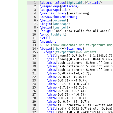
1
\documentclass
[
12pt,table
]
{
article
}
2
\usepackage
{
pdflscape
}
3
\usepackage
{
tikz
}
4
\usetikzlibrary
{
positioning
}
5
\newsavebox\Zeichnung
6
\begin
{
document
}
7
\begin
{
landscape
}
8
\begin
{
flushleft
}
9
{
\huge
 Global XXXX 
(
valid for all XXXX
)}
10
\end
{
flushleft
}
11
\vfill
12
\noindent
13
% Die lrbox außerhalb der tikzpicture Umg
14
\begin
{
lrbox
}
{
\Zeichnung
}
15
\begin
{
tikzpicture
}
%<- ergänzt
16
\fill
[
green
]
(
-0.7,0.7
)
--
(
-1.1243,0.7
)
17
\fill
[
green
]
(
0.7,0.7
)
--
(
0.8414,0.7
)
--
18
\draw
[
dash pattern=on 5.5mm off 2mm o
19
\draw
[
dash pattern=on 5.5mm off 2mm o
20
\draw
[
dash pattern=on 5.5mm off 2mm o
21
\draw
(
0,-0.7
)
--
(
-4,-0.7
)
;
22
\draw
(
0,-0.7
)
--
(
0,0.7
)
;
23
\draw
(
0,0.7
)
--
(
-4,0.7
)
;
24
\draw
(
-0.7,0
)
--
(
-0.7,4
)
;
25
\draw
(
-0.7,0
)
--
(
0.7,0
)
;
26
\draw
(
0.7,0
)
--
(
0.7,4
)
;
27
\draw
(
0,0.7
)
--
(
4,0.7
)
;
28
\draw
(
0,0.7
)
--
(
0,-0.7
)
;
29
\draw
(
0,-0.7
)
--
(
4,-0.7
)
;
30
\draw
[
fill opacity=.7, fill=white,whi
31
\fill
[
red
]
(
-0.9243,0.7
)
circle 
(
0.1cm
)
32
\fill
[
red
]
(
-0.7,0.9243
)
circle 
(
0.1cm