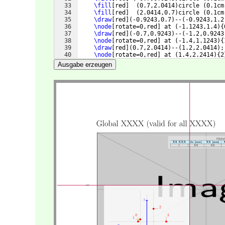
33
\fill
[
red
]
(
0.7,2.0414
)
circle 
(
0.1cm
34
\fill
[
red
]
(
2.0414,0.7
)
circle 
(
0.1cm
35
\draw
[
red
]
(
-0.9243,0.7
)
--
(
-0.9243,1.2
36
\node
[
rotate=0,red
]
 at 
(
-1.1243,1.4
)
{
37
\draw
[
red
]
(
-0.7,0.9243
)
--
(
-1.2,0.9243
38
\node
[
rotate=0,red
]
 at 
(
-1.4,1.1243
)
{
39
\draw
[
red
]
(
0.7,2.0414
)
--
(
1.2,2.0414
)
;
40
\node
[
rotate=0,red
]
 at 
(
1.4,2.2414
)
{
2
41
\draw
[
red
]
(
2.0414,0.7
)
--
(
2.0414,1.2
)
;
Ausgabe erzeugen