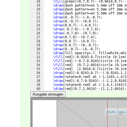
18
\fill
[
green
]
(
0.7,0.7
)
--
(
0.8414,0.7
)
--
19
\draw
[
dash pattern=on 5.5mm off 2mm o
20
\draw
[
dash pattern=on 5.5mm off 2mm o
21
\draw
[
dash pattern=on 5.5mm off 2mm o
22
\draw
(
0,-0.7
)
--
(
-4,-0.7
)
;
23
\draw
(
0,-0.7
)
--
(
0,0.7
)
;
24
\draw
(
0,0.7
)
--
(
-4,0.7
)
;
25
\draw
(
-0.7,0
)
--
(
-0.7,4
)
;
26
\draw
(
-0.7,0
)
--
(
0.7,0
)
;
27
\draw
(
0.7,0
)
--
(
0.7,4
)
;
28
\draw
(
0,0.7
)
--
(
4,0.7
)
;
29
\draw
(
0,0.7
)
--
(
0,-0.7
)
;
30
\draw
(
0,-0.7
)
--
(
4,-0.7
)
;
31
\draw
[
fill opacity=.7, fill=white,whi
32
\fill
[
red
]
(
-0.9243,0.7
)
circle 
(
0.1cm
)
33
\fill
[
red
]
(
-0.7,0.9243
)
circle 
(
0.1cm
34
\fill
[
red
]
(
0.7,2.0414
)
circle 
(
0.1cm
35
\fill
[
red
]
(
2.0414,0.7
)
circle 
(
0.1cm
36
\draw
[
red
]
(
-0.9243,0.7
)
--
(
-0.9243,1.2
37
\node
[
rotate=0,red
]
 at 
(
-1.1243,1.4
)
{
38
\draw
[
red
]
(
-0.7,0.9243
)
--
(
-1.2,0.9243
39
\node
[
rotate=0,red
]
 at 
(
-1.4,1.1243
)
{
40
\draw
[
red
]
(
0.7,2.0414
)
--
(
1.2,2.0414
)
;
41
\node
[
rotate=0,red
]
 at 
(
1.4,2.2414
)
{
2
Ausgabe erzeugen