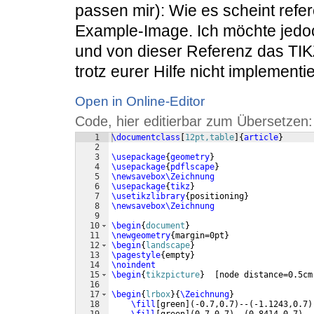
passen mir): Wie es scheint refe
Example-Image. Ich möchte jedoc
und von dieser Referenz das TIKZ
trotz eurer Hilfe nicht implement
Open in Online-Editor
Code, hier editierbar zum Übersetzen:
1
\documentclass
[
12pt,table
]
{
article
}
2
3
\usepackage
{
geometry
}
4
\usepackage
{
pdflscape
}
5
\newsavebox\Zeichnung
6
\usepackage
{
tikz
}
7
\usetikzlibrary
{
positioning
}
8
\newsavebox\Zeichnung
9
10
\begin
{
document
}
11
\newgeometry
{
margin=0pt
}
12
\begin
{
landscape
}
13
\pagestyle
{
empty
}
14
\noindent
15
\begin
{
tikzpicture
}
[
node distance=0.5cm
16
17
\begin
{
lrbox
}
{
\Zeichnung
}
18
\fill
[
green
]
(
-0.7,0.7
)
--
(
-1.1243,0.7
)