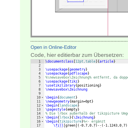
Open in Online-Editor
Code, hier editierbar zum Übersetzen:
1
\documentclass
[
12pt,table
]
{
article
}
2
3
\usepackage
{
geometry
}
4
\usepackage
{
pdflscape
}
5
%\newsavebox\Zeichnung% entfernt, da dopp
6
\usepackage
{
tikz
}
7
\usetikzlibrary
{
positioning
}
8
\newsavebox\Zeichnung
9
10
\begin
{
document
}
11
\newgeometry
{
margin=0pt
}
12
\begin
{
landscape
}
13
\pagestyle
{
empty
}
14
% Die lrbox außerhalb der tikzpicture Umg
15
\begin
{
lrbox
}
{
\Zeichnung
}
16
\begin
{
tikzpicture
}
%<- ergänzt
17
\fill
[
green
]
(
-0.7,0.7
)
--
(
-1.1243,0.7
)