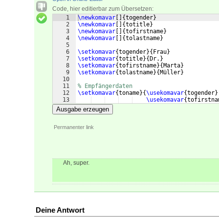
Code, hier editierbar zum Übersetzen:
1
\newkomavar
[
]
{
togender
}
2
\newkomavar
[
]
{
totitle
}
3
\newkomavar
[
]
{
tofirstname
}
4
\newkomavar
[
]
{
tolastname
}
5
6
\setkomavar
{
togender
}
{
Frau
}
7
\setkomavar
{
totitle
}
{
Dr.
}
8
\setkomavar
{
tofirstname
}
{
Marta
}
9
\setkomavar
{
tolastname
}
{
Müller
}
10
11
% Empfängerdaten
12
\setkomavar
{
toname
}
{
\usekomavar
{
togender
}
13
\usekomavar
{
tofirstna
Ausgabe erzeugen
Permanenter link
Ah, super.
Deine Antwort