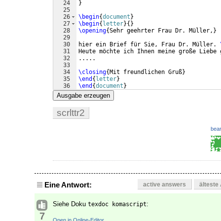
24
}
25
26
\begin
{
document
}
27
\begin
{
letter
}
{
}
28
\opening
{
Sehr geehrter Frau Dr. Müller,
}
29
30
hier ein Brief für Sie, Frau Dr. Müller. 
31
Heute möchte ich Ihnen meine große Liebe 
32
.....
33
34
\closing
{
Mit freundlichen Gruß
}
35
\end
{
letter
}
36
\end
{
document
}
Ausgabe erzeugen
scrlttr2
bear
Eine Antwort:
active answers
älteste
Siehe Doku
:
texdoc komascript
7
Open in Online-Editor