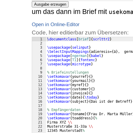
Ausgabe erzeugen
um das dann im Brief mit
usekom
Open in Online-Editor
Code, hier editierbar zum Übersetzen:
1
\documentclass
[
brief
]
{
scrlttr2
}
2
3
\usepackage
{
selinput
}
4
\SelectInputMappings
{
adieresis=
{
ä
}
,  germ
5
\usepackage
[
ngerman
]
{
babel
}
6
\usepackage
[
T1
]
{
fontenc
}
7
\usepackage
{
microtype
}
8
9
% Briefeinstellungen
10
\setkomavar
{
yourref
}
{
}
11
\setkomavar
{
yourmail
}
{
}
12
\setkomavar
{
myref
}
{
}
13
\setkomavar
{
customer
}
{
}
14
\setkomavar
{
invoice
}
{
}
15
\setkomavar
{
date
}
{
\today
}
16
\setkomavar
{
subject
}
{
Das ist der Betreff
}
17
18
% Empfängerdaten
19
\setkomavar
{
toname
}
{
Frau Dr. Marta Müller
20
\setkomavar
{
toaddress
}
{
%
21
Firma XYZ 
\\
22
Musterstraße 31-33a 
\\
23
12345 Musterstadt
%