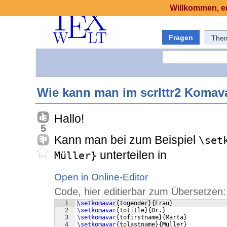
Willkommen, er
Fragen
The
Wie kann man im scrlttr2 Komava
Hallo!
5
Kann man bei zum Beispiel
\set
unterteilen in
Müller}
Open in Online-Editor
Code, hier editierbar zum Übersetzen:
1
\setkomavar
{
togender
}
{
Frau
}
2
\setkomavar
{
totitle
}
{
Dr.
}
3
\setkomavar
{
tofirstname
}
{
Marta
}
4
\setkomavar
{
tolastname
}
{
Müller
}