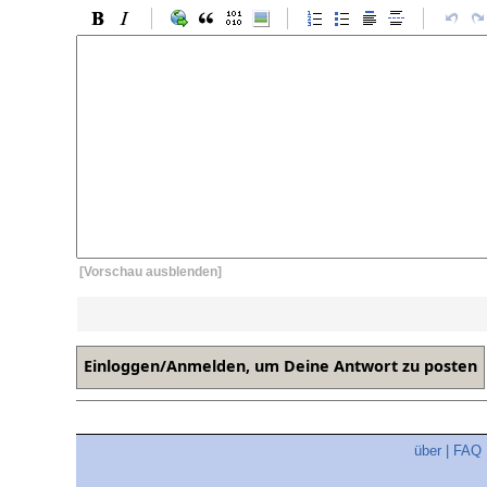
[Vorschau ausblenden]
über
|
FAQ