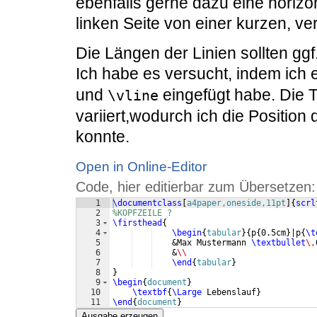
ebenfalls gerne dazu eine horizon
linken Seite von einer kurzen, ver
Die Längen der Linien sollten gg
Ich habe es versucht, indem ich e
und
eingefügt habe. Die T
\vline
variiert,wodurch ich die Position
konnte.
Open in Online-Editor
Code, hier editierbar zum Übersetzen:
1
\documentclass
[
a4paper,oneside,11pt
]
{
scrl
2
%KOPFZEILE ?
3
\firsthead
{
4
\begin
{
tabular
}
{
p
{
0.5cm
}
|p
{
\t
5
    &Max Mustermann 
\textbullet
\,
6
    &
\\
7
\end
{
tabular
}
8
}
9
\begin
{
document
}
10
\textbf
{
\Large
 Lebenslauf
}
11
\end
{
document
}
Ausgabe erzeugen