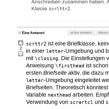
Anschreiben zusammen haben. An
Klasse
.
scrlttr2
Eine Antwort:
active answers
älteste
ist eine Briefklasse, kei
scrttr2
2
in einer
-Umgebung und b
letter
mit
. Die Einstellungen 
\closing
Anweisung
ist schon 
\firsthead
ersten
Briefseite
aktiv, die dazu m
-Umgebung eingeleitet we
letter
Briefseiten. Theoretisch könntest
Variable
arbeiten. Empf
nexthead
Verwendung von
und
scrartcl
s