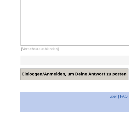
[Vorschau ausblenden]
über
|
FAQ