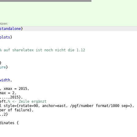
etzen:
standalone
}
plots
}
% auf sharelatex ist noch nicht die 1.12
}
ure
}
width
,
, xmax = 2015,
max = 2,
,...,2015
}
,
eft,
% <- Zeile ergänzt
l style=
{
rotate=90, anchor=east, /pgf/number format/1000 sep=
}
,
ber of failure
}
,
.,2
}
dinates 
{