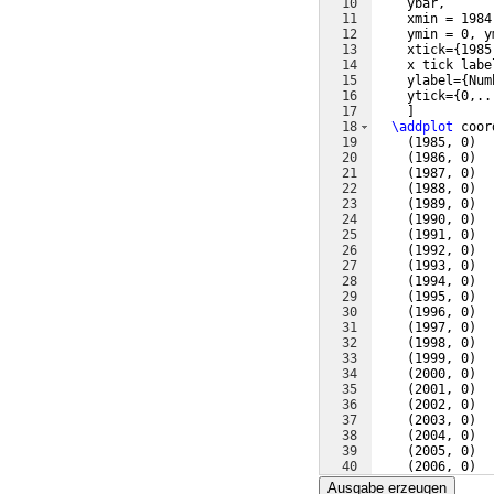
10
    ybar,
11
    xmin = 1984
12
    ymin = 0, y
13
    xtick=
{
1985
14
    x tick labe
15
    ylabel=
{
Num
16
    ytick=
{
0,..
17
]
18
\addplot
 coor
19
(
1985, 0
)
20
(
1986, 0
)
21
(
1987, 0
)
22
(
1988, 0
)
23
(
1989, 0
)
24
(
1990, 0
)
25
(
1991, 0
)
26
(
1992, 0
)
27
(
1993, 0
)
28
(
1994, 0
)
29
(
1995, 0
)
30
(
1996, 0
)
31
(
1997, 0
)
32
(
1998, 0
)
33
(
1999, 0
)
34
(
2000, 0
)
35
(
2001, 0
)
36
(
2002, 0
)
37
(
2003, 0
)
38
(
2004, 0
)
39
(
2005, 0
)
40
(
2006, 0
)
41
(
2007, 0
)
Ausgabe erzeugen