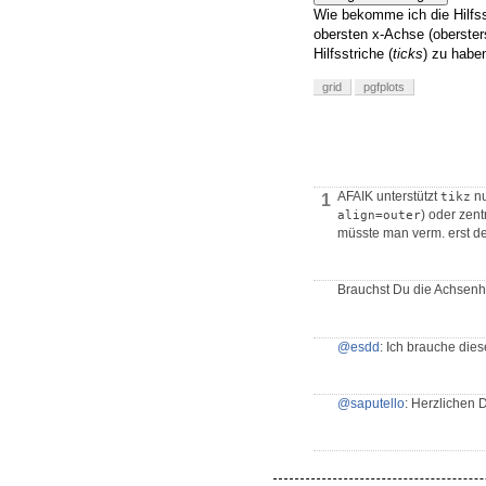
Wie bekomme ich die Hilfss
obersten x-Achse (obersters
Hilfsstriche (
ticks
) zu habe
grid
pgfplots
AFAIK unterstützt
nu
tikz
1
) oder zentr
align=outer
müsste man verm. erst def
Brauchst Du die Achsenhil
@esdd
: Ich brauche dies
@saputello
: Herzlichen 