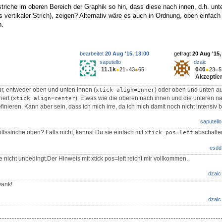
triche im oberen Bereich der Graphik so hin, dass diese nach innen, d.h. unte
 vertikaler Strich), zeigen? Alternativ wäre es auch in Ordnung, oben einfach
n.
bearbeitet
20 Aug '15, 13:00
gefragt
20 Aug '15,
saputello
dzaic
11.1k
646
●
21
●
43
●
65
●
23
●
5
Akzeptier
r, entweder oben und unten innen (
) oder oben und unten a
xtick align=inner
iert (
). Etwas wie die oberen nach innen und die unteren n
xtick align=center
inieren. Kann aber sein, dass ich mich irre, da ich mich damit noch nicht intensiv 
saputello
fsstriche oben? Falls nicht, kannst Du sie einfach mit
abschalte
xtick pos=left
esdd
e nicht unbedingt.Der Hinweis mit xtick pos=left reicht mir vollkommen.
dzaic
Dank!
dzaic