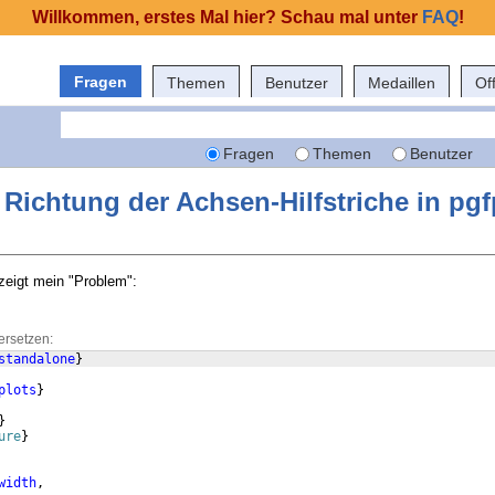
Willkommen, erstes Mal hier? Schau mal unter
FAQ
!
Fragen
Themen
Benutzer
Medaillen
Of
Fragen
Themen
Benutzer
 Richtung der Achsen-Hilfstriche in pgf
zeigt mein "Problem":
ersetzen:
standalone
}
plots
}
}
ure
}
width
,