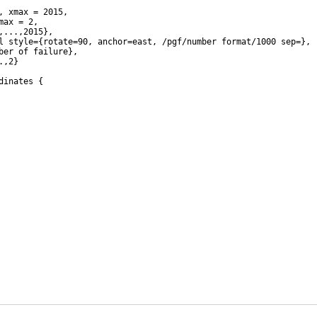
, xmax = 2015,
max = 2,
,...,2015
}
,
l style=
{
rotate=90, anchor=east, /pgf/number format/1000 sep=
}
,
ber of failure
}
,
.,2
}
dinates 
{