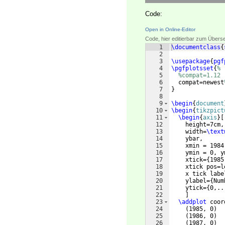
Code:
Open in Online-Editor
Code, hier editierbar zum Übers
1
\documentclass
{
2
3
\usepackage
{
pgf
4
\pgfplotsset
{
%
5
%compat=1.12
6
  compat=newest
7
}
8
9
\begin
{
document
10
\begin
{
tikzpict
11
\begin
{
axis
}
[
12
    height=7cm,
13
    width=
\text
14
    ybar,
15
    xmin = 1984
16
    ymin = 0, y
17
    xtick=
{
1985
18
    xtick pos=l
19
    x tick labe
20
    ylabel=
{
Num
21
    ytick=
{
0,..
22
]
23
\addplot
 coor
24
(
1985, 0
)
25
(
1986, 0
)
26
(
1987, 0
)