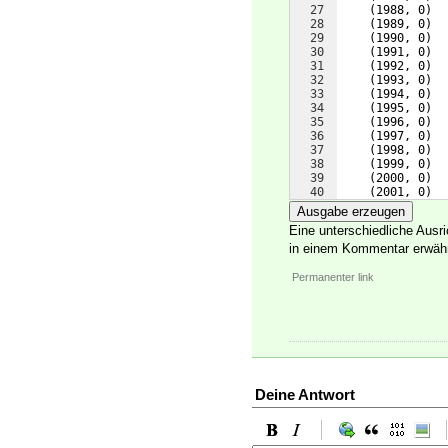
27
(
1988, 0
)
28
(
1989, 0
)
29
(
1990, 0
)
30
(
1991, 0
)
31
(
1992, 0
)
32
(
1993, 0
)
33
(
1994, 0
)
34
(
1995, 0
)
35
(
1996, 0
)
36
(
1997, 0
)
37
(
1998, 0
)
38
(
1999, 0
)
39
(
2000, 0
)
40
(
2001, 0
)
41
(
2002, 0
)
Ausgabe erzeugen
Eine unterschiedliche Ausr
in einem Kommentar erwähn
Permanenter link
Deine Antwort