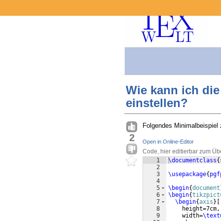
Wie kann ich die
einstellen?
Folgendes Minimalbeispiel 
2
Open in Online-Editor
Code, hier editierbar zum Üb
1
\documentclass
{
2
3
\usepackage
{
pgf
4
5
\begin
{
document
6
\begin
{
tikzpict
7
\begin
{
axis
}
[
8
    height=7cm,
9
    width=
\text