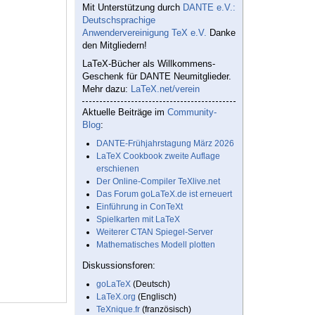
Mit Unterstützung durch
DANTE e.V.:
Deutschsprachige
Anwendervereinigung TeX e.V.
Danke
den Mitgliedern!
LaTeX-Bücher als Willkommens-
Geschenk für DANTE Neumitglieder.
Mehr dazu:
LaTeX.net/verein
Aktuelle Beiträge im
Community-
Blog
:
DANTE-Frühjahrstagung März 2026
LaTeX Cookbook zweite Auflage
erschienen
Der Online-Compiler TeXlive.net
Das Forum goLaTeX.de ist erneuert
Einführung in ConTeXt
Spielkarten mit LaTeX
Weiterer CTAN Spiegel-Server
Mathematisches Modell plotten
Diskussionsforen:
goLaTeX
(Deutsch)
LaTeX.org
(Englisch)
TeXnique.fr
(französisch)