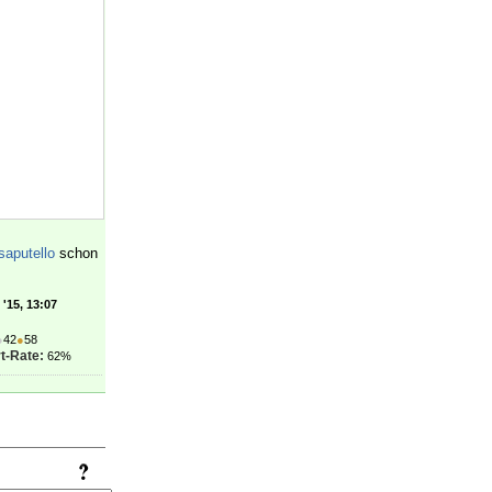
aputello
schon
'15, 13:07
●
42
●
58
t-Rate:
62%