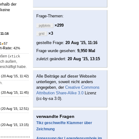
rhalb der
 keine
Frage-Themen:
×299
pgfplots
×3
 11:16
grid
gestellte Frage:
20 Aug '15, 11:16
1
●
57
t-Rate:
42%
Frage wurde gesehen:
9,950 Mal
ußen (
xtick 
zuletzt geändert:
20 Aug '15, 13:15
ach außen,
beschäftigt habe.
Alle Beiträge auf dieser Webseite
(20 Aug '15, 11:42)
unterliegen, soweit nicht anders
n.
angegeben, der
Creative Commons
(20 Aug '15, 11:45)
Attribution Share-Alike 3.0
Lizenz
(cc-by-sa 3.0).
(20 Aug '15, 12:51)
verwandte Fragen
Tikz geschweifte Klammer über
(20 Aug '15, 13:15)
Zeichnung
Anpassung der Legendensymbole im