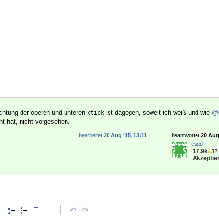
ichtung der oberen und unteren
ist dagegen, soweit ich weiß und wie
@s
xtick
t hat, nicht vorgesehen.
bearbeitet
20 Aug '15, 13:11
beantwortet
20 Aug 
esdd
17.9k
●
32
Akzeptier