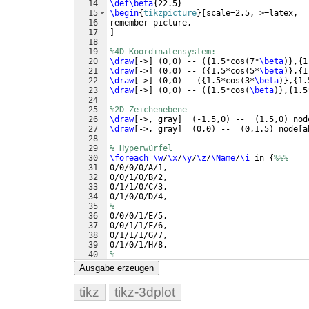
14
\def\beta
{
22.5
}
15
\begin
{
tikzpicture
}
[
scale=2.5, >=latex,
16
remember picture, 
17
]
18
19
%4D-Koordinatensystem:
20
\draw
[
->
]
(
0,0
)
 -- 
({
1.5*cos
(
7*
\beta
)}
,
{
1
21
\draw
[
->
]
(
0,0
)
 -- 
({
1.5*cos
(
5*
\beta
)}
,
{
1
22
\draw
[
->
]
(
0,0
)
 --
({
1.5*cos
(
3*
\beta
)}
,
{
1.
23
\draw
[
->
]
(
0,0
)
 -- 
({
1.5*cos
(
\beta
)}
,
{
1.5
24
25
%2D-Zeichenebene
26
\draw
[
->, gray
]
(
-1.5,0
)
 --  
(
1.5,0
)
 nod
27
\draw
[
->, gray
]
(
0,0
)
 --  
(
0,1.5
)
 node
[
a
28
29
% Hyperwürfel
30
\foreach
\w
/
\x
/
\y
/
\z
/
\Name
/
\i
 in 
{
%%%
31
0/0/0/0/A/1,
32
0/0/1/0/B/2,
33
0/1/1/0/C/3,
34
0/1/0/0/D/4,
35
%
36
0/0/0/1/E/5,
37
0/0/1/1/F/6,
38
0/1/1/1/G/7,
39
0/1/0/1/H/8,
40
%
41
1/0/0/0/I/9,
Ausgabe erzeugen
tikz
tikz-3dplot