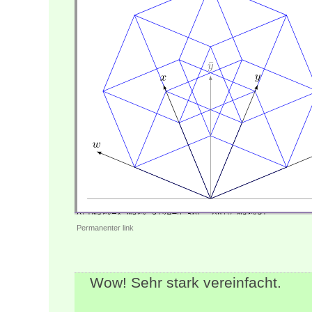
Permanenter link
Wow! Sehr stark vereinfacht.