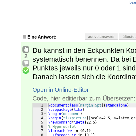
bear
Eine Antwort:
active answers
älteste
Du kannst in den Eckpunkten Koo
2
systematisch benennen. Da bei Di
Punktes jeweils nur 0 oder 1 sin
Danach lassen sich die Koordinat
Open in Online-Editor
Code, hier editierbar zum Übersetzen:
1
\documentclass
[
margin=5pt
]
{
standalone
}
2
\usepackage
{
tikz
}
3
\begin
{
document
}
4
\begin
{
tikzpicture
}
[
scale=2.5, >=latex,gr
5
\newcommand
*
\Beta
{
22.5
}
6
% Hyperwürfel
7
\foreach
\w
 in 
{
0,1
}
8
\foreach
\x
 in 
{
0,1
}