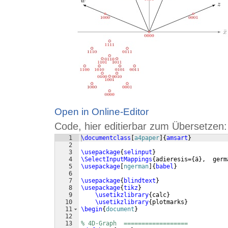
Open in Online-Editor
Code, hier editierbar zum Übersetzen:
1
\documentclass
[
a4paper
]
{
amsart
}
2
3
\usepackage
{
selinput
}
4
\SelectInputMappings
{
adieresis=
{
ä
}
,  germ
5
\usepackage
[
ngerman
]
{
babel
}
6
7
\usepackage
{
blindtext
}
8
\usepackage
{
tikz
}
9
\usetikzlibrary
{
calc
}
10
\usetikzlibrary
{
plotmarks
}
11
\begin
{
document
}
12
13
% 4D-Graph  ==================