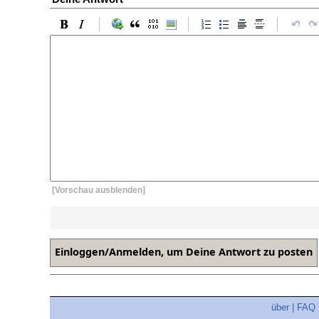
[Vorschau ausblenden]
über
|
FAQ