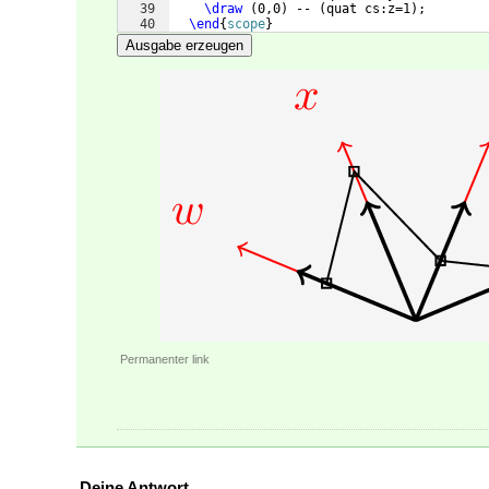
39
\draw
(
0,0
)
 -- 
(
quat cs:z=1
)
;
40
\end
{
scope
}
41
Ausgabe erzeugen
Permanenter link
Deine Antwort