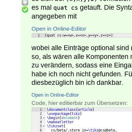
es mal
getauft. Die Synta
quat cs
angegeben mit
Open in Online-Editor
1
(quat cs:w=<w>,x=<x>,y=<y>,z=<z>)
wobei alle Einträge optional sind 
so, als wären alle Komponenten n
zu verändern, sodass eine Einga
habe ich noch nicht gefunden. F
diesbezüglich bin ich dankbar.
Open in Online-Editor
Code, hier editierbar zum Übersetzen:
1
\documentclass
{
article
}
2
\usepackage
{
tikz
}
3
\begin
{
document
}
4
\makeatletter
5
\tikzset
{
6
  cs/beta/.store in=
\tikz
@cs@beta,