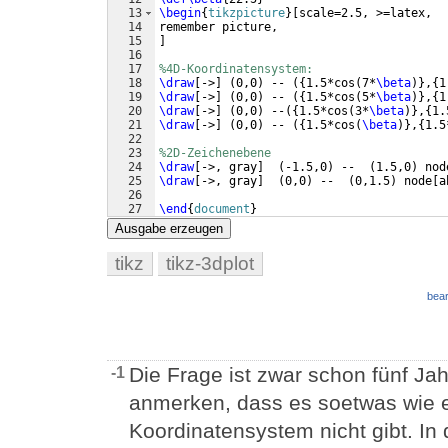
13
\begin
{
tikzpicture
}
[
scale=2.5, >=latex,
14
remember picture, 
15
]
16
17
%4D-Koordinatensystem:
18
\draw
[
->
]
(
0,0
)
 -- 
({
1.5*cos
(
7*
\beta
)}
,
{
1
19
\draw
[
->
]
(
0,0
)
 -- 
({
1.5*cos
(
5*
\beta
)}
,
{
1
20
\draw
[
->
]
(
0,0
)
 --
({
1.5*cos
(
3*
\beta
)}
,
{
1.
21
\draw
[
->
]
(
0,0
)
 -- 
({
1.5*cos
(
\beta
)}
,
{
1.5
22
23
%2D-Zeichenebene
24
\draw
[
->, gray
]
(
-1.5,0
)
 --  
(
1.5,0
)
 nod
25
\draw
[
->, gray
]
(
0,0
)
 --  
(
0,1.5
)
 node
[
a
26
27
\end
{
document
}
Ausgabe erzeugen
tikz
tikz-3dplot
bear
Die Frage ist zwar schon fünf Jahr
-1
anmerken, dass es soetwas wie e
Koordinatensystem nicht gibt. In