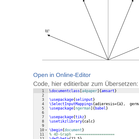
Open in Online-Editor
Code, hier editierbar zum Übersetzen:
1
\documentclass
[
a4paper
]
{
amsart
}
2
3
\usepackage
{
selinput
}
4
\SelectInputMappings
{
adieresis=
{
ä
}
,  germ
5
\usepackage
[
ngerman
]
{
babel
}
6
7
\usepackage
{
tikz
}
8
\usetikzlibrary
{
calc
}
9
10
\begin
{
document
}
11
% 4D-Graph  ==================
12
\def\beta
{
22.5
}