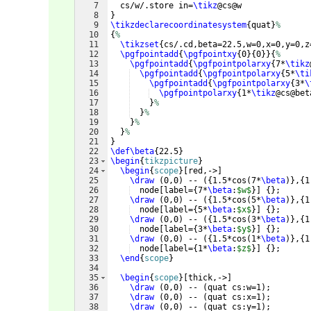
7
  cs/w/.store in=
\tikz
@cs@w
8
}
9
\tikzdeclarecoordinatesystem
{
quat
}
%
10
{
%
11
\tikzset
{
cs/.cd,beta=22.5,w=0,x=0,y=0,z
12
\pgfpointadd
{
\pgfpointxy
{
0
}
{
0
}}
{
%
13
\pgfpointadd
{
\pgfpointpolarxy
{
7*
\tikz
14
\pgfpointadd
{
\pgfpointpolarxy
{
5*
\ti
15
\pgfpointadd
{
\pgfpointpolarxy
{
3*
\
16
\pgfpointpolarxy
{
1*
\tikz
@cs@bet
17
}
%
18
}
%
19
}
%
20
}
%
21
}
22
\def\beta
{
22.5
}
23
\begin
{
tikzpicture
}
24
\begin
{
scope
}
[
red,->
]
25
\draw
(
0,0
)
 -- 
({
1.5*cos
(
7*
\beta
)}
,
{
1
26
  node
[
label=
{
7*
\beta
:
$w$
}]
{
}
;
27
\draw
(
0,0
)
 -- 
({
1.5*cos
(
5*
\beta
)}
,
{
1
28
  node
[
label=
{
5*
\beta
:
$x$
}]
{
}
;
29
\draw
(
0,0
)
 -- 
({
1.5*cos
(
3*
\beta
)}
,
{
1
30
  node
[
label=
{
3*
\beta
:
$y$
}]
{
}
;
31
\draw
(
0,0
)
 -- 
({
1.5*cos
(
1*
\beta
)}
,
{
1
32
  node
[
label=
{
1*
\beta
:
$z$
}]
{
}
;    
33
\end
{
scope
}
34
35
\begin
{
scope
}
[
thick,->
]
36
\draw
(
0,0
)
 -- 
(
quat cs:w=1
)
;
37
\draw
(
0,0
)
 -- 
(
quat cs:x=1
)
;
38
\draw
(
0,0
)
 -- 
(
quat cs:y=1
)
;