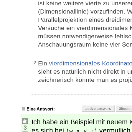
ist keine weitere vierte zu unse
(Dimensionallinie) vorzufinden. Wi
Parallelprojektion eines dreidim
Versuche ein vierdimensionales 
müssen notwendigerweise fehlsc
Anschauungsraum keine vier Senk
Ein
vierdimensionales Koordinat
2
sieht es natürlich nicht direkt 
zeichnerisch könnte man es proji
Eine Antwort:
active answers
älteste
Ich habe ein Beispiel mit neuem 
3
es sich bei
vermutlich
(w,x,y,z)