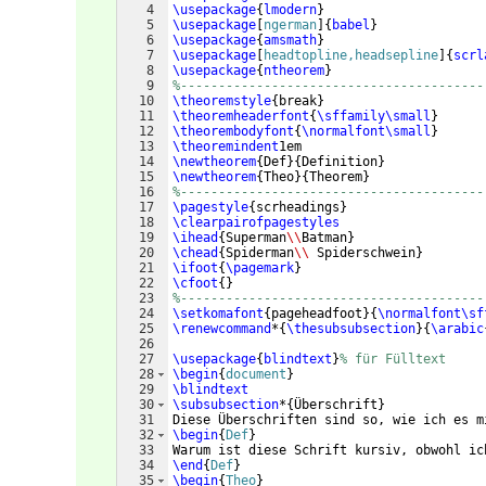
4
\usepackage
{
lmodern
}
5
\usepackage
[
ngerman
]
{
babel
}
6
\usepackage
{
amsmath
}
7
\usepackage
[
headtopline,headsepline
]
{
scrl
8
\usepackage
{
ntheorem
}
9
%----------------------------------------
10
\theoremstyle
{
break
}
11
\theoremheaderfont
{
\sffamily\small
}
12
\theorembodyfont
{
\normalfont\small
}
13
\theoremindent
1em
14
\newtheorem
{
Def
}
{
Definition
}
15
\newtheorem
{
Theo
}
{
Theorem
}
16
%----------------------------------------
17
\pagestyle
{
scrheadings
}
18
\clearpairofpagestyles
19
\ihead
{
Superman
\\
Batman
}
20
\chead
{
Spiderman
\\
 Spiderschwein
}
21
\ifoot
{
\pagemark
}
22
\cfoot
{
}
23
%----------------------------------------
24
\setkomafont
{
pageheadfoot
}
{
\normalfont\sf
25
\renewcommand
*
{
\thesubsubsection
}
{
\arabic
26
27
\usepackage
{
blindtext
}
% für Fülltext
28
\begin
{
document
}
29
\blindtext
30
\subsubsection
*
{
Überschrift
}
31
Diese Überschriften sind so, wie ich es m
32
\begin
{
Def
}
33
Warum ist diese Schrift kursiv, obwohl ic
34
\end
{
Def
}
35
\begin
{
Theo
}