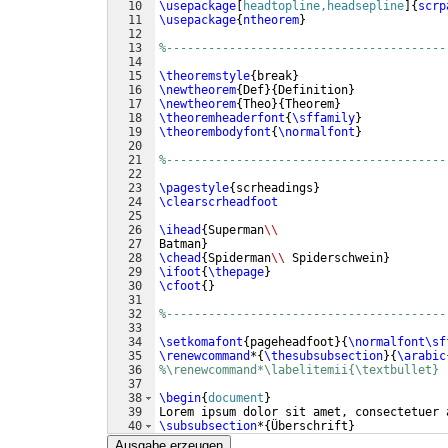
10
\usepackage
[
headtopline,headsepline
]
{
scrp
11
\usepackage
{
ntheorem
}
12
13
%----------------------------------------
14
15
\theoremstyle
{
break
}
16
\newtheorem
{
Def
}
{
Definition
}
17
\newtheorem
{
Theo
}
{
Theorem
}
18
\theoremheaderfont
{
\sffamily
}
19
\theorembodyfont
{
\normalfont
}
20
21
%----------------------------------------
22
23
\pagestyle
{
scrheadings
}
24
\clearscrheadfoot
25
26
\ihead
{
Superman
\\
27
Batman
}
28
\chead
{
Spiderman
\\
 Spiderschwein
}
29
\ifoot
{
\thepage
}
30
\cfoot
{
}
31
32
%----------------------------------------
33
34
\setkomafont
{
pageheadfoot
}
{
\normalfont\sf
35
\renewcommand
*
{
\thesubsubsection
}
{
\arabic
36
%\renewcommand*\labelitemii{\textbullet}
37
38
\begin
{
document
}
39
Lorem ipsum dolor sit amet, consectetuer 
40
\subsubsection
*
{
Überschrift
}
41
Diese Überschriften sind so, wie ich es m
Ausgabe erzeugen