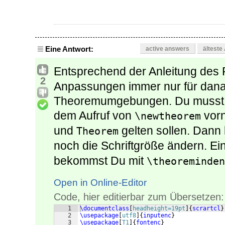
Eine Antwort:
active answers
älteste
Entsprechend der Anleitung des
2
Anpassungen immer nur für danac
Theoremumgebungen. Du musst di
dem Aufruf von
vorn
\newtheorem
und
gelten sollen. Dann
Theorem
noch die Schriftgröße ändern. E
bekommst Du mit
\theoreminden
Open in Online-Editor
Code, hier editierbar zum Übersetzen:
1
\documentclass
[
headheight=19pt
]
{
scrartcl
}
2
\usepackage
[
utf8
]
{
inputenc
}
3
\usepackage
[
T1
]
{
fontenc
}