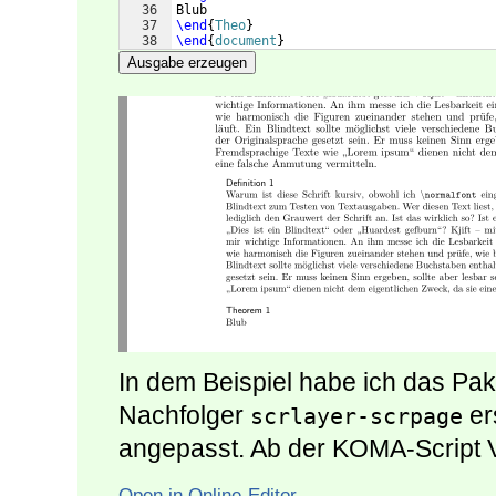
36
Blub
37
\end
{
Theo
}
38
\end
{
document
}
Ausgabe erzeugen
In dem Beispiel habe ich das Pa
Nachfolger
er
scrlayer-scrpage
angepasst. Ab der KOMA-Script 
Open in Online-Editor