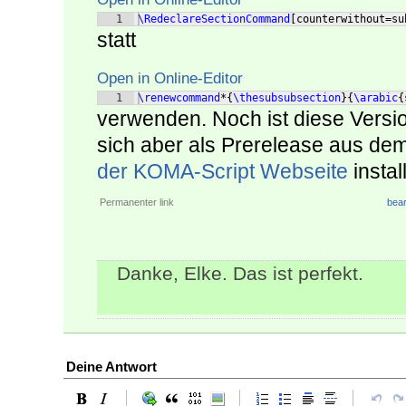
1
\RedeclareSectionCommand
[
counterwithout=su
statt
Open in Online-Editor
1
\renewcommand
*
{
\thesubsubsection
}
{
\arabic
{
verwenden. Noch ist diese Versi
sich aber als Prerelease aus de
der KOMA-Script Webseite
instal
Permanenter link
bear
Danke, Elke. Das ist perfekt.
Deine Antwort