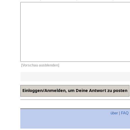
[Vorschau ausblenden]
über
|
FAQ