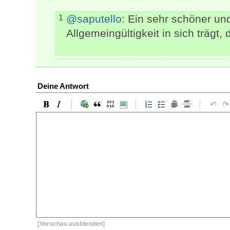
@saputello
: Ein sehr schöner und
1
Allgemeingültigkeit in sich trägt,
Deine Antwort
[Vorschau ausblenden]