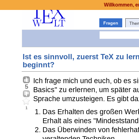
Willkommen, er
Fragen
The
Ist es sinnvoll, zuerst TeX zu l
beginnt?
Ich frage mich und euch, ob es si
5
Basics" zu erlernen, um später au
Sprache umzusteigen. Es gibt da
1
Das Erhalten des großen Wer
Erhalt als eines "Mindeststand
Das Überwinden von fehlerhaf
veraltenden Techniken