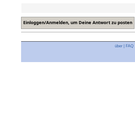
über
|
FAQ