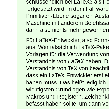
schlussendlich bei LaTeX3 als F
fortgesetzt wird. In dem Fall wär
Primitiven-Ebene sogar ein Aust
Maschine mit anderem Befehlssatz
dann also nichts mehr gewonnen,
Für LaTeX-Entwickler, also Form-E
aus. Wer tatsächlich LaTeX-Paket
Vorlagen für die Verwendung von 
Verständnis von
LaTeX
haben. Da
Verständnis von TeX von beachtli
dass ein LaTeX-Entwickler erst e
haben muss. Das heißt lediglich,
wichtigsten Grundlagen wie Exp
Makros und Registern, Zeichenk
befasst haben sollte, um dann von