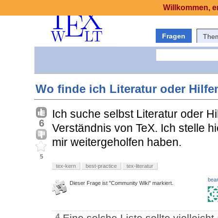
Willkommen, er
Fragen
The
Wo finde ich Literatur oder Hil
Ich suche selbst Literatur oder 
6
Verständnis von TeX. Ich stelle h
mir weitergeholfen haben.
5
tex-kern
best-practice
tex-literatur
bear
Dieser Frage ist "Community Wiki" markiert.
Eine solche Liste sollte vielleich
4