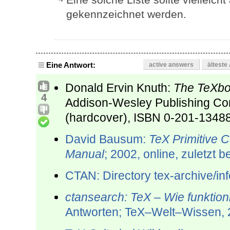
gekennzeichnet werden.
Eine Antwort:
active answers
älteste
Donald Ervin Knuth:
The TeXboo
4
Addison-Wesley Publishing Co
(hardcover), ISBN 0-201-13488-
David Bausum:
TeX Primitive 
Manual
; 2002, online, zuletzt 
CTAN: Direc­tory tex-archive/in
ctansearch: TeX – Wie funktion
Antworten; TeX–Welt–Wissen, 2