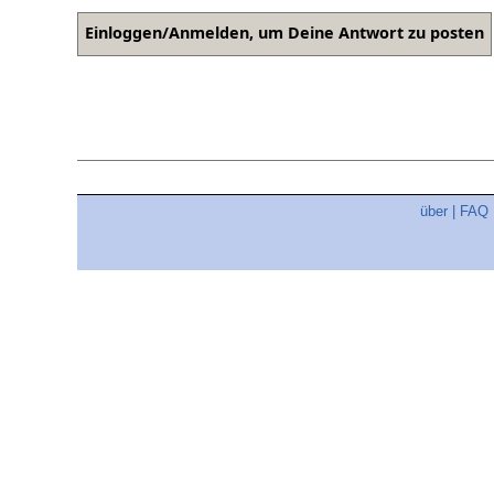
über
|
FAQ