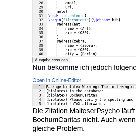
28
    email,
29
    url,
30
    note
}
31
\end
{
filecontents
}
32
\begin
{
filecontents
}
{
\jobname
.bib
}
33
    @adress
{
ant,
34
    name = 
{
Ant
}
,
35
    zip = 
{
030
}
,
36
}
37
    @adress
{
zebra,
38
    name = 
{
zebra
}
,
39
    zip = 
{
030
}
,
40
    city = 
{
Berlin
}
,
41
}
Ausgabe erzeugen
Nun bekomme ich jedoch folgen
Open in Online-Editor
1
Package biblatex Warning: The following en
2
(biblatex) in the database:
3
(biblatex) BochumCaritas
4
(biblatex) Please verify the spelling and 
5
(biblatex) LaTeX afterwards.
Die Zitation MalteserPsycho läuf
BochumCaritas nicht. Auch wenn 
gleiche Problem.