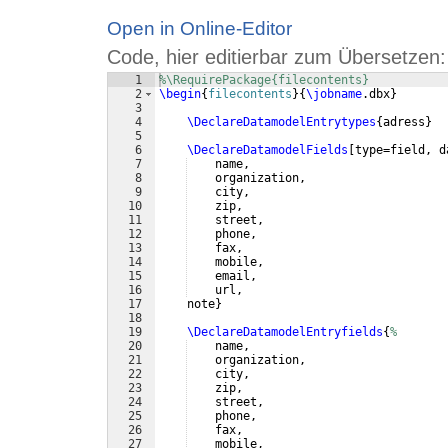
Open in Online-Editor
Code, hier editierbar zum Übersetzen:
1
%\RequirePackage{filecontents}
2
\begin
{
filecontents
}
{
\jobname
.dbx
}
3
4
\DeclareDatamodelEntrytypes
{
adress
}
5
6
\DeclareDatamodelFields
[
type=field, d
7
    name,
8
    organization,
9
    city,
10
    zip,
11
    street,
12
    phone,
13
    fax,
14
    mobile,
15
    email,
16
    url,
17
    note
}
18
19
\DeclareDatamodelEntryfields
{
%
20
    name,
21
    organization,
22
    city,
23
    zip,
24
    street,
25
    phone,
26
    fax,
27
    mobile,