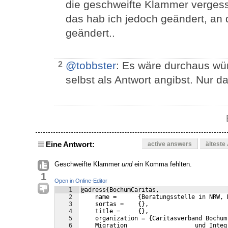
die geschweifte Klammer vergess
das hab ich jedoch geändert, an 
geändert..
@tobbster
: Es wäre durchaus wü
2
selbst als Antwort angibst. Nur 
Eine Antwort:
active answers
älteste
Geschweifte Klammer
und
ein Komma fehlten.
1
Open in Online-Editor
1
@adress{BochumCaritas,
2
    name =      {Beratungsstelle in NRW, 
3
    sortas =    {},
4
    title =     {},
5
    organization = {Caritasverband Bochum
6
    Migration                   und Integ