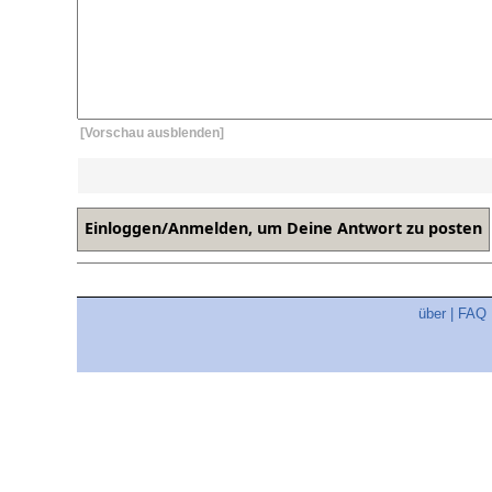
[Vorschau ausblenden]
über
|
FAQ