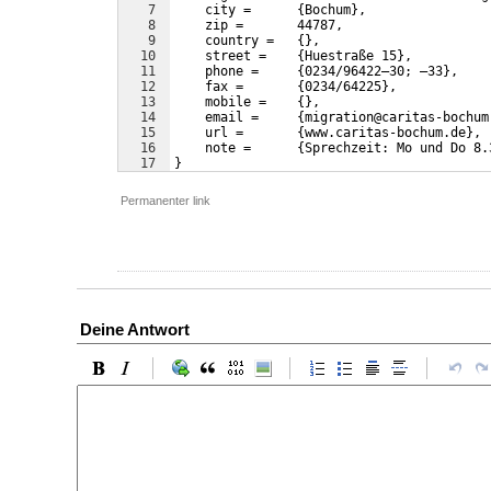
7
    city =      {Bochum},
8
    zip =       44787,
9
    country =   {}, 
10
    street =    {Huestraße 15},
11
    phone =     {0234/96422–30; –33},
12
    fax =       {0234/64225},
13
    mobile =    {},
14
    email =     {migration@caritas-bochum
15
    url =       {www.caritas-bochum.de},
16
    note =      {Sprechzeit: Mo und Do 8.
17
}
Permanenter link
Deine Antwort