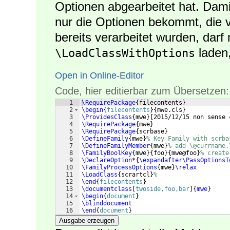
Optionen abgearbeitet hat. Dam
nur die Optionen bekommt, die v
bereits verarbeitet wurden, darf 
laden
\LoadClassWithOptions
Open in Online-Editor
Code, hier editierbar zum Übersetzen:
1
\RequirePackage
{
filecontents
}
2
\begin
{
filecontents
}
{
mwe.cls
}
3
\ProvidesClass
{
mwe
}
[
2015/12/15 non sense 
4
\RequirePackage
{
mwe
}
5
\RequirePackage
{
scrbase
}
6
\DefineFamily
{
mwe
}
% Key Family with scrba
7
\DefineFamilyMember
{
mwe
}
% add \@currname.
8
\FamilyBoolKey
{
mwe
}
{
foo
}
{
mwe@foo
}
% create
9
\DeclareOption
*
{
\expandafter\PassOptionsT
10
\FamilyProcessOptions
{
mwe
}
\relax
11
\LoadClass
{
scrartcl
}
%
12
\end
{
filecontents
}
13
\documentclass
[
twoside,foo,bar
]
{
mwe
}
14
\begin
{
document
}
15
\blinddocument
16
\end
{
document
}
Ausgabe erzeugen