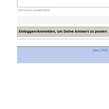
[Vorschau ausblenden]
über
|
FAQ