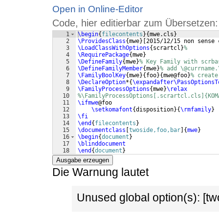
Open in Online-Editor
Code, hier editierbar zum Übersetzen:
1
\begin
{
filecontents
}
{
mwe.cls
}
2
\ProvidesClass
{
mwe
}
[
2015/12/15 non sense 
3
\LoadClassWithOptions
{
scrartcl
}
%
4
\RequirePackage
{
mwe
}
5
\DefineFamily
{
mwe
}
% Key Family with scrba
6
\DefineFamilyMember
{
mwe
}
% add \@currname.
7
\FamilyBoolKey
{
mwe
}
{
foo
}
{
mwe@foo
}
% create
8
\DeclareOption
*
{
\expandafter\PassOptionsT
9
\FamilyProcessOptions
{
mwe
}
\relax
10
%\FamilyProcessOptions[.scrartcl.cls]{KOM
11
\ifmwe
@foo
12
\setkomafont
{
disposition
}
{
\rmfamily
}
13
\fi
14
\end
{
filecontents
}
15
\documentclass
[
twoside,foo,bar
]
{
mwe
}
16
\begin
{
document
}
17
\blinddocument
18
\end
{
document
}
Ausgabe erzeugen
Die Warnung lautet
Unused global option(s): [tw