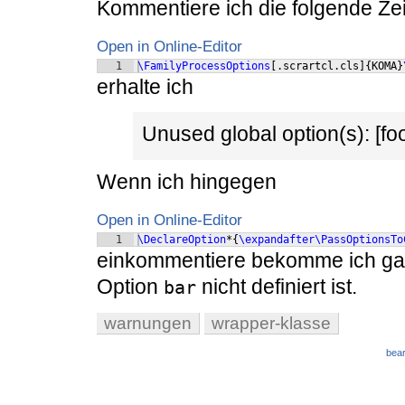
Kommentiere ich die folgende Zei
Open in Online-Editor
1
\FamilyProcessOptions
[
.scrartcl.cls
]
{
KOMA
}
erhalte ich
Unused global option(s): [foo
Wenn ich hingegen
Open in Online-Editor
1
\DeclareOption
*
{
\expandafter\PassOptionsTo
einkommentiere bekomme ich gar
Option
nicht definiert ist.
bar
warnungen
wrapper-klasse
bear