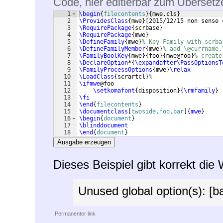
Code, hier editierbar zum Übersetz
1
\begin
{
filecontents
}
{
mwe.cls
}
2
\ProvidesClass
{
mwe
}
[
2015/12/15 non sense 
3
\RequirePackage
{
scrbase
}
4
\RequirePackage
{
mwe
}
5
\DefineFamily
{
mwe
}
% Key Family with scrba
6
\DefineFamilyMember
{
mwe
}
% add \@currname.
7
\FamilyBoolKey
{
mwe
}
{
foo
}
{
mwe@foo
}
% create
8
\DeclareOption
*
{
\expandafter\PassOptionsT
9
\FamilyProcessOptions
{
mwe
}
\relax
10
\LoadClass
{
scrartcl
}
%
11
\ifmwe
@foo
12
\setkomafont
{
disposition
}
{
\rmfamily
}
13
\fi
14
\end
{
filecontents
}
15
\documentclass
[
twoside,foo,bar
]
{
mwe
}
16
\begin
{
document
}
17
\blinddocument
18
\end
{
document
}
Ausgabe erzeugen
Dieses Beispiel gibt korrekt die
Unused global option(s): [ba
Permanenter link