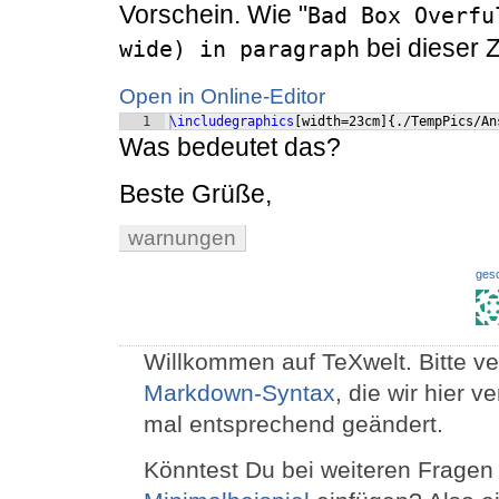
Vorschein. Wie "
Bad Box Overfu
bei dieser Z
wide) in paragraph
Open in Online-Editor
1
\includegraphics
[
width=23cm
]
{
./TempPics/An
Was bedeutet das?
Beste Grüße,
warnungen
ges
Willkommen auf TeXwelt. Bitte ve
Markdown-Syntax
, die wir hier 
mal entsprechend geändert.
Könntest Du bei weiteren Fragen