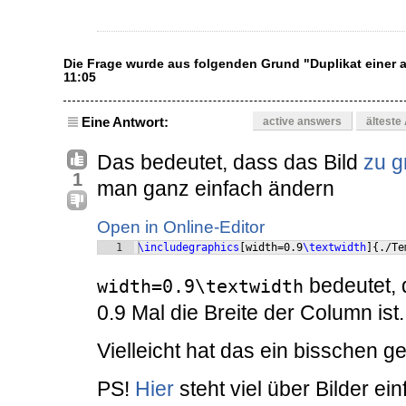
Die Frage wurde aus folgenden Grund "Duplikat einer
11:05
Eine Antwort:
active answers
älteste
Das bedeutet, dass das Bild
zu g
1
man ganz einfach ändern
Open in Online-Editor
1
\includegraphics
[
width=0.9
\textwidth
]
{
./Te
bedeutet,
width=0.9\textwidth
0.9 Mal die Breite der Column ist.
Vielleicht hat das ein bisschen g
PS!
Hier
steht viel über Bilder ei