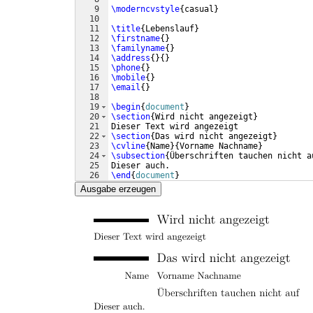
9
\moderncvstyle
{
casual
}
10
11
\title
{
Lebenslauf
}
12
\firstname
{
}
13
\familyname
{
}
14
\address
{
}
{
}
15
\phone
{
}
16
\mobile
{
}
17
\email
{
}
18
19
\begin
{
document
}
20
\section
{
Wird nicht angezeigt
}
21
Dieser Text wird angezeigt
22
\section
{
Das wird nicht angezeigt
}
23
\cvline
{
Name
}
{
Vorname Nachname
}
24
\subsection
{
Überschriften tauchen nicht a
25
Dieser auch.
26
\end
{
document
}
Ausgabe erzeugen