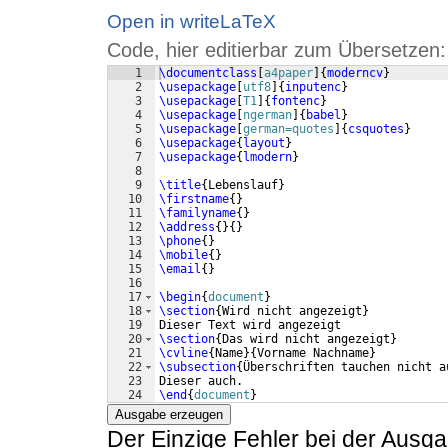
Open in writeLaTeX
Code, hier editierbar zum Übersetzen:
1
\documentclass
[
a4paper
]
{
moderncv
}
2
\usepackage
[
utf8
]
{
inputenc
}
3
\usepackage
[
T1
]
{
fontenc
}
4
\usepackage
[
ngerman
]
{
babel
}
5
\usepackage
[
german=quotes
]
{
csquotes
}
6
\usepackage
{
layout
}
7
\usepackage
{
lmodern
}
8
9
\title
{
Lebenslauf
}
10
\firstname
{
}
11
\familyname
{
}
12
\address
{
}
{
}
13
\phone
{
}
14
\mobile
{
}
15
\email
{
}
16
17
\begin
{
document
}
18
\section
{
Wird nicht angezeigt
}
19
Dieser Text wird angezeigt
20
\section
{
Das wird nicht angezeigt
}
21
\cvline
{
Name
}
{
Vorname Nachname
}
22
\subsection
{
Überschriften tauchen nicht a
23
Dieser auch.
24
\end
{
document
}
Ausgabe erzeugen
Der Einzige Fehler bei der Ausgab