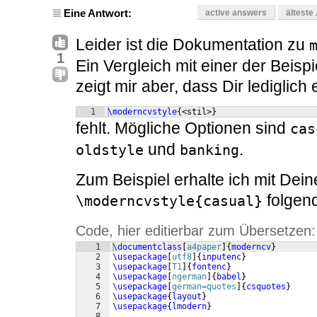
Eine Antwort:
active answers
älteste
Leider ist die Dokumentation zu
1
Ein Vergleich mit einer der Beispie
zeigt mir aber, dass Dir lediglich 
1
\moderncvstyle
{
<stil>
}
fehlt. Mögliche Optionen sind
cas
und
.
oldstyle
banking
Zum Beispiel erhalte ich mit De
folgen
\moderncvstyle{casual}
Code, hier editierbar zum Übersetzen:
1
\documentclass
[
a4paper
]
{
moderncv
}
2
\usepackage
[
utf8
]
{
inputenc
}
3
\usepackage
[
T1
]
{
fontenc
}
4
\usepackage
[
ngerman
]
{
babel
}
5
\usepackage
[
german=quotes
]
{
csquotes
}
6
\usepackage
{
layout
}
7
\usepackage
{
lmodern
}
8