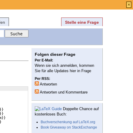
Anmelden
über
FAQ
×
fen
Stelle eine Frage
Folgen dieser Frage
Per E-Mail:
Wenn sie sich anmelden, kommen
Sie für alle Updates hier in Frage
Per RSS:
Antworten
Antworten und Kommentare
Doppelte Chance auf
}}
}}
kostenloses Buch:
m
}}
}
Buchverschenkung auf LaTeX.org
Book Giveaway on StackExchange