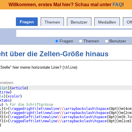
Willkommen, erstes Mal hier? Schau mal unter
FAQ
!
Fragen
Themen
Benutzer
Medaillen
Of
Fragen
Themen
Benutzer
eht über die Zellen-Größe hinaus
telle" hier meine horizontale Linie? (
)
\hline
ersetzen:
11pt
]
{
article
}
tirow
}
le
]
{
xcolor
}
ktabs
}
u
}
% Für die Schriftgrösse
L
}
{
>
{
\raggedright\let\newline
\\
\arraybackslash\hspace
{
0pt
}}
m
{
4cm
E
}
{
>
{
\raggedright\let\newline
\\
\arraybackslash\hspace
{
0pt
}}
m
{
2cm
R
}
{
>
{
\raggedleft\let\newline
\\
\arraybackslash\hspace
{
0pt
}}
m
{
0.7c
F
}
{
>
{
\raggedleft\let\newline
\\
\arraybackslash\hspace
{
0pt
}}
m
{
1cm
}
}