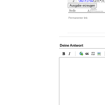
2
\multirow
{
2
}
{
*
}
{
Ausgabe erzeugen
Permanenter link
Deine Antwort