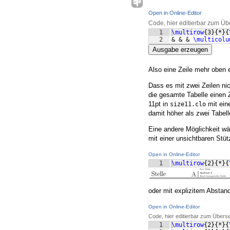
Open in Online-Editor
Code, hier editierbar zum Üb
1
\multirow
{
3
}
{
*
}
{
2
& & & 
\multicolu
Ausgabe erzeugen
Also eine Zeile mehr oben e
Dass es mit zwei Zeilen n
die gesamte Tabelle einen 
11pt in
mit ein
size11.clo
damit höher als zwei Tabel
Eine andere Möglichkeit wä
mit einer unsichtbaren Stütz
Open in Online-Editor
1
\multirow
{
2
}
{
*
}
{
oder mit explizitem Abstand 
Open in Online-Editor
Code, hier editierbar zum Übers
1
\multirow
{
2
}
{
*
}
{