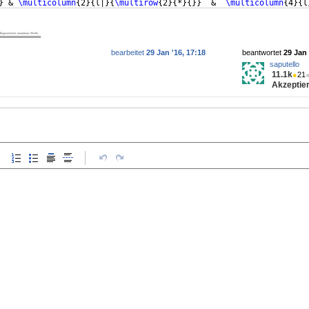
}
 & 
\multicolumn
{
2
}
{
l|
}
{
\multirow
{
2
}
{
*
}
{
}}
  &  
\multicolumn
{
4
}
{
l
bearbeitet
29 Jan '16, 17:18
beantwortet
29 Jan 
saputello
11.1k
●
21
Akzeptier