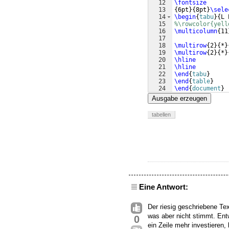
12
\fontsize
13
{
6pt
}
{
8pt
}
\sele
14
\begin
{
tabu
}
{
L 
15
%\rowcolor{yell
16
\multicolumn
{
11
17
18
\multirow
{
2
}
{
*
}
19
\multirow
{
2
}
{
*
}
20
\hline
21
\hline
22
\end
{
tabu
}
23
\end
{
table
}
24
\end
{
document
}
Ausgabe erzeugen
tabellen
Eine Antwort:
Der riesig geschriebene Te
was aber nicht stimmt. Ent
0
ein Zeile mehr investieren,