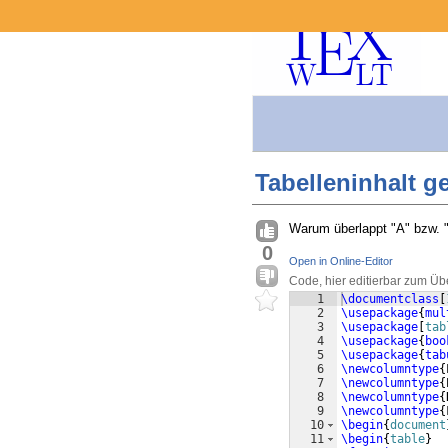
Tabelleninhalt g
Warum überlappt "A" bzw. "S
0
Open in Online-Editor
Code, hier editierbar zum Üb
1
\documentclass
[
2
\usepackage
{
mul
3
\usepackage
[
tab
4
\usepackage
{
boo
5
\usepackage
{
tab
6
\newcolumntype
{
7
\newcolumntype
{
8
\newcolumntype
{
9
\newcolumntype
{
10
\begin
{
document
11
\begin
{
table
}