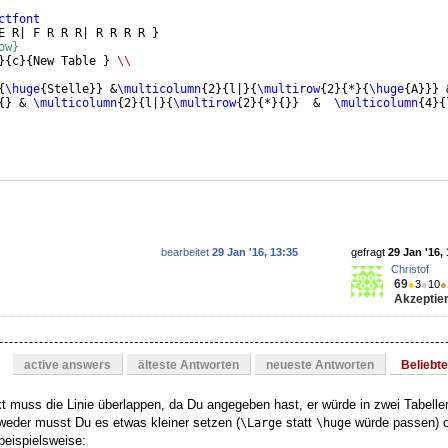
ctfont
E R| F R R R| R R R R 
}
ow}
}
{
c
}
{
New Table 
}
\\
{
\huge
{
Stelle
}}
 &
\multicolumn
{
2
}
{
l|
}
{
\multirow
{
2
}
{
*
}
{
\huge
{
A
}}}
 
{
}
 & 
\multicolumn
{
2
}
{
l|
}
{
\multirow
{
2
}
{
*
}
{
}}
  &  
\multicolumn
{
4
}
{
bearbeitet
29 Jan '16, 13:35
gefragt
29 Jan '16,
Christof
69
●
3
●
10
●
Akzeptier
active answers
älteste Antworten
neueste Antworten
Beliebt
xt muss die Linie überlappen, da Du angegeben hast, er würde in zwei Tabelle
weder musst Du es etwas kleiner setzen (
statt
würde passen) 
\Large
\huge
 beispielsweise: