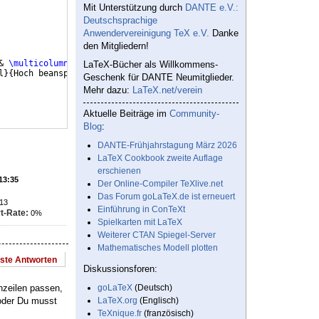
Mit Unterstützung durch
DANTE e.V.:
Deutschsprachige
Anwendervereinigung TeX e.V.
Danke
den Mitgliedern!
& 
\multicolumn
{
8
}
{
l
}
{
\textbf
{
Qudrant 3
}}
\\
LaTeX-Bücher als Willkommens-
l
}
{
Hoch beanspruchte Stelle
}
  &
\multicolumn
{
4
}
{
l
}
{
Zugeortnete me
Geschenk für DANTE Neumitglieder.
Mehr dazu:
LaTeX.net/verein
Aktuelle Beiträge im
Community-
Blog
:
DANTE-Frühjahrstagung März 2026
LaTeX Cookbook zweite Auflage
erschienen
 13:35
Der Online-Compiler TeXlive.net
Das Forum goLaTeX.de ist erneuert
13
Einführung in ConTeXt
t-Rate:
0%
Spielkarten mit LaTeX
Weiterer CTAN Spiegel-Server
Mathematisches Modell plotten
este Antworten
Diskussionsforen:
nzeilen passen,
goLaTeX
(Deutsch)
oder Du musst
LaTeX.org
(Englisch)
TeXnique.fr
(französisch)