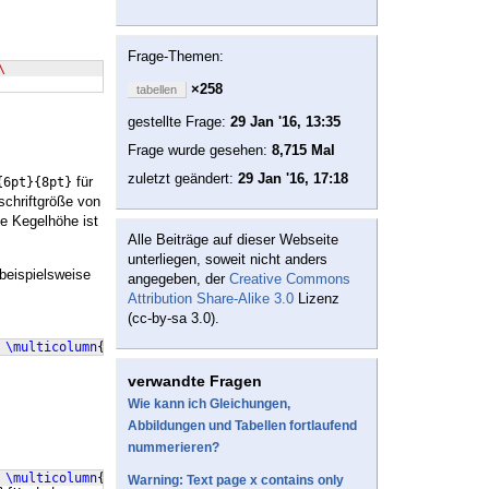
Frage-Themen:
\
×258
tabellen
gestellte Frage:
29 Jan '16, 13:35
Frage wurde gesehen:
8,715 Mal
zuletzt geändert:
29 Jan '16, 17:18
für
{6pt}{8pt}
schriftgröße von
ie Kegelhöhe ist
Alle Beiträge auf dieser Webseite
unterliegen, soweit nicht anders
beispielsweise
angegeben, der
Creative Commons
Attribution Share-Alike 3.0
Lizenz
(cc-by-sa 3.0).
 
\multicolumn
{
8
}
{
l
}
{{
\normalsize\strut
}
\textbf
{
Qudrant 3
}}
\\
verwandte Fragen
Wie kann ich Gleichungen,
Abbildungen und Tabellen fortlaufend
nummerieren?
 
\multicolumn
{
8
}
{
l
}
{
\textbf
{
Qudrant 3
}}
\\
[
1ex
]
Warning: Text page x contains only