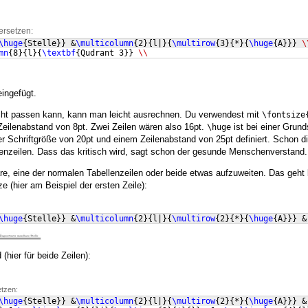
ersetzen:
\huge
{
Stelle
}}
 &
\multicolumn
{
2
}
{
l|
}
{
\multirow
{
3
}
{
*
}
{
\huge
{
A
}}}
\
mn
{
8
}
{
l
}
{
\textbf
{
Qudrant 3
}}
\\
ingefügt.
icht passen kann, kann man leicht ausrechnen. Du verwendest mit
\fontsize
Zeilenabstand von 8pt. Zwei Zeilen wären also 16pt.
ist bei einer Grund
\huge
er Schriftgröße von 20pt und einem Zeilenabstand von 25pt definiert. Schon d
lenzeilen. Dass das kritisch wird, sagt schon der gesunde Menschenverstand.
re, eine der normalen Tabellenzeilen oder beide etwas aufzuweiten. Das geht 
e (hier am Beispiel der ersten Zeile):
\huge
{
Stelle
}}
 &
\multicolumn
{
2
}
{
l|
}
{
\multirow
{
2
}
{
*
}
{
\huge
{
A
}}}
 &
(hier für beide Zeilen):
etzen:
\huge
{
Stelle
}}
 &
\multicolumn
{
2
}
{
l|
}
{
\multirow
{
2
}
{
*
}
{
\huge
{
A
}}}
 &