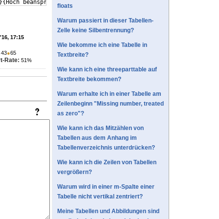
}
{
Hoch beanspruchte Stelle
}
  &
\multicolumn
{
4
}
{
l
}
{
Zugeortnete mes
floats
Warum passiert in dieser Tabellen-
Zelle keine Silbentrennung?
'16, 17:15
Wie bekomme ich eine Tabelle in
●
43
●
65
Textbreite?
t-Rate:
51%
Wie kann ich eine threeparttable auf
Textbreite bekommen?
Warum erhalte ich in einer Tabelle am
Zeilenbeginn "Missing number, treated
as zero"?
Wie kann ich das Mitzählen von
Tabellen aus dem Anhang im
Tabellenverzeichnis unterdrücken?
Wie kann ich die Zeilen von Tabellen
vergrößern?
Warum wird in einer m-Spalte einer
Tabelle nicht vertikal zentriert?
Meine Tabellen und Abbildungen sind