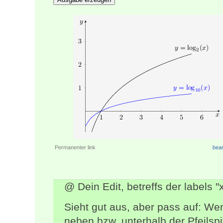
Permanenter link
bear
@ Dein Edit, betreffs der labels "x
Sieht gut aus, aber pass auf: Wen
neben bzw. unterhalb der Pfeilspi