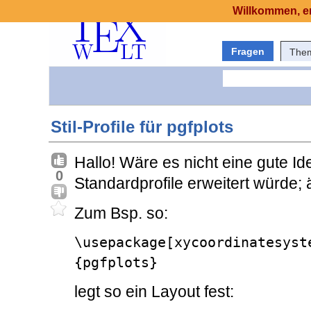
Willkommen, er
Fragen
The
Stil-Profile für pgfplots
Hallo! Wäre es nicht eine gute I
0
Standardprofile erweitert würde;
Zum Bsp. so:
\usepackage[xycoordinatesyst
{pgfplots}
legt so ein Layout fest: