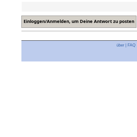
über
|
FAQ