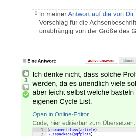
In meiner
Antwort auf die von Di
1
Vorschlag für die Achsenbeschrift
unabhängig von der Größe des G
Eine Antwort:
active answers
älteste
Ich denke nicht, dass solche Pro
3
werden, da es unendlich viele sol
aber leicht selbst welche basteln
eigenen Cycle List.
Open in Online-Editor
Code, hier editierbar zum Übersetzen:
1
\documentclass
{
article
}
2
\usepackage
{
pgfplots
}