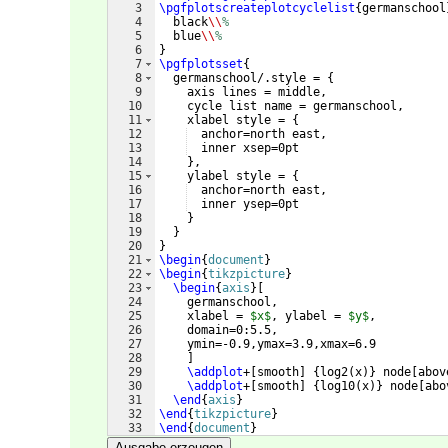
3
\pgfplotscreateplotcyclelist
{
germanschool
4
  black
\\
%
5
  blue
\\
%
6
}
7
\pgfplotsset
{
8
  germanschool/.style = 
{
9
    axis lines = middle,
10
    cycle list name = germanschool,
11
    xlabel style = 
{
12
  anchor=north east,
13
  inner xsep=0pt
14
}
,
15
    ylabel style = 
{
16
  anchor=north east,
17
  inner ysep=0pt
18
}
19
}
20
}
21
\begin
{
document
}
22
\begin
{
tikzpicture
}
23
\begin
{
axis
}
[
24
    germanschool,
25
    xlabel = 
$x$
, ylabel = 
$y$
,
26
    domain=0:5.5,
27
    ymin=-0.9,ymax=3.9,xmax=6.9
28
]
29
\addplot
+
[
smooth
]
{
log2
(
x
)}
 node
[
abov
30
\addplot
+
[
smooth
]
{
log10
(
x
)}
 node
[
abo
31
\end
{
axis
}
32
\end
{
tikzpicture
}
33
\end
{
document
}
Ausgabe erzeugen