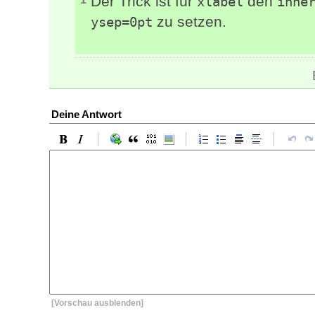
Der Trick ist für
den
xlabel
inne
zu setzen.
ysep=0pt
Deine Antwort
[Vorschau ausblenden]