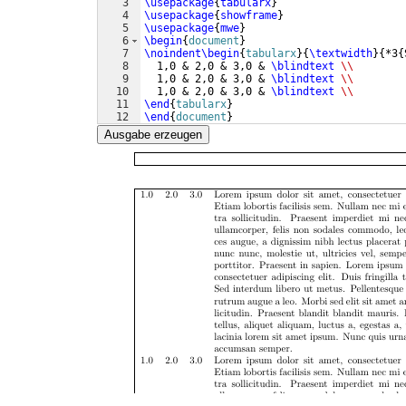
3
\usepackage
{
tabularx
}
4
\usepackage
{
showframe
}
5
\usepackage
{
mwe
}
6
\begin
{
document
}
7
\noindent
\begin
{
tabularx
}
{
\textwidth
}
{
*3
{
8
  1,0 & 2,0 & 3,0 & 
\blindtext
\\
9
  1,0 & 2,0 & 3,0 & 
\blindtext
\\
10
  1,0 & 2,0 & 3,0 & 
\blindtext
\\
11
\end
{
tabularx
}
12
\end
{
document
}
Ausgabe erzeugen