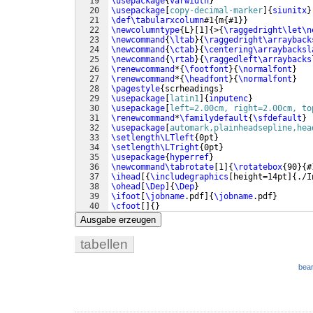
19
\usepackage
{
varwidth
}
20
\usepackage
[
copy-decimal-marker
]
{
siunitx
}
21
\def\tabularxcolumn
#1
{
m
{
#1
}}
22
\newcolumntype
{
L
}
[
1
]
{
>
{
\raggedright\let\n
23
\newcommand
{
\ltab
}
{
\raggedright\arrayback
24
\newcommand
{
\ctab
}
{
\centering\arraybacksl
25
\newcommand
{
\rtab
}
{
\raggedleft\arraybacks
26
\renewcommand
*
{
\footfont
}
{
\normalfont
}
27
\renewcommand
*
{
\headfont
}
{
\normalfont
}
28
\pagestyle
{
scrheadings
}
29
\usepackage
[
latin1
]
{
inputenc
}
30
\usepackage
[
left=2.00cm, right=2.00cm, to
31
\renewcommand
*
\familydefault
{
\sfdefault
}
32
\usepackage
[
automark,plainheadsepline,hea
33
\setlength\LTleft
{
0pt
}
34
\setlength\LTright
{
0pt
}
35
\usepackage
{
hyperref
}
36
\newcommand\tabrotate
[
1
]
{
\rotatebox
{
90
}
{
#
37
\ihead
[{
\includegraphics
[
height=14pt
]
{
./I
38
\ohead
[
\Dep
]
{
\Dep
}
39
\ifoot
[
\jobname
.pdf
]
{
\jobname
.pdf
}
40
\cfoot
[
]
{
}
41
\ofoot
[
\pagemark
~ / 
\hspace
*
{
0.1mm
}
\page
Ausgabe erzeugen
tabellen
bear