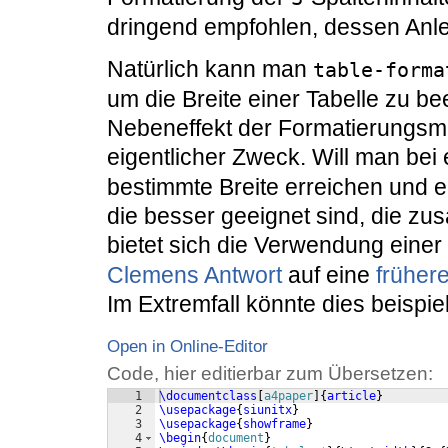
dringend empfohlen, dessen Anle
Natürlich kann man
table-forma
um die Breite einer Tabelle zu be
Nebeneffekt der Formatierungsmög
eigentlicher Zweck. Will man bei 
bestimmte Breite erreichen und en
die besser geeignet sind, die zusä
bietet sich die Verwendung einer
Clemens Antwort
auf eine
früher
Im Extremfall könnte dies beispie
Open in Online-Editor
Code, hier editierbar zum Übersetzen:
1
\documentclass
[
a4paper
]
{
article
}
2
\usepackage
{
siunitx
}
3
\usepackage
{
showframe
}
4
\begin
{
document
}