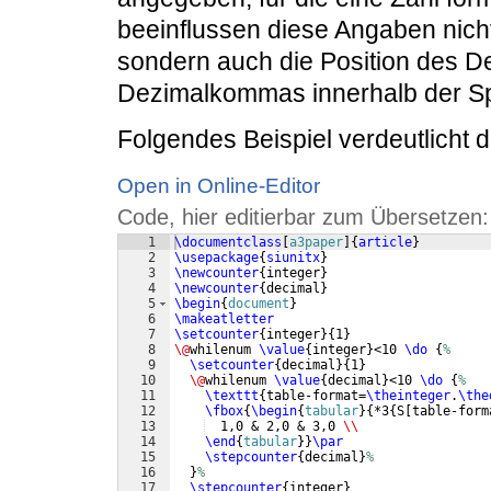
beeinflussen diese Angaben nicht 
sondern auch die Position des D
Dezimalkommas innerhalb der Sp
Folgendes Beispiel verdeutlicht 
Open in Online-Editor
Code, hier editierbar zum Übersetzen:
1
\documentclass
[
a3paper
]
{
article
}
2
\usepackage
{
siunitx
}
3
\newcounter
{
integer
}
4
\newcounter
{
decimal
}
5
\begin
{
document
}
6
\makeatletter
7
\setcounter
{
integer
}
{
1
}
8
\@
whilenum 
\value
{
integer
}
<10 
\do
{
%
9
\setcounter
{
decimal
}
{
1
}
10
\@
whilenum 
\value
{
decimal
}
<10 
\do
{
%
11
\texttt
{
table-format=
\theinteger
.
\the
12
\fbox
{
\begin
{
tabular
}
{
*3
{
S
[
table-form
13
  1,0 & 2,0 & 3,0 
\\
14
\end
{
tabular
}
}
\par
15
\stepcounter
{
decimal
}
%
16
}
%
17
\stepcounter
{
integer
}