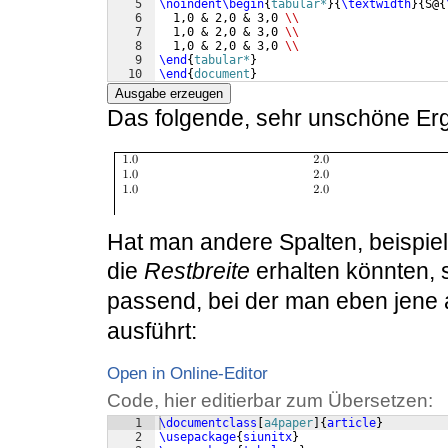
5
\noindent
\begin
{
tabular*
}
{
\textwidth
}
{
S@
{
6
  1,0 & 2,0 & 3,0 
\\
7
  1,0 & 2,0 & 3,0 
\\
8
  1,0 & 2,0 & 3,0 
\\
9
\end
{
tabular*
}
10
\end
{
document
}
Ausgabe erzeugen
Das folgende, sehr unschöne Erge
Hat man andere Spalten, beispiel
die
Restbreite
erhalten könnten, 
passend, bei der man eben jene 
ausführt:
Open in Online-Editor
Code, hier editierbar zum Übersetzen:
1
\documentclass
[
a4paper
]
{
article
}
2
\usepackage
{
siunitx
}