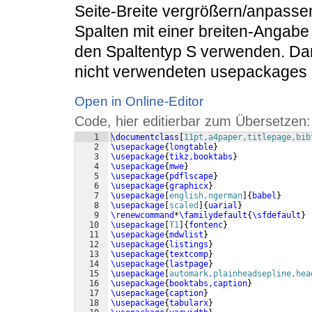
Seite-Breite vergrößern/anpassen
Spalten mit einer breiten-Angabe
den Spaltentyp S verwenden. Dank
nicht verwendeten usepackages 
Open in Online-Editor
Code, hier editierbar zum Übersetzen:
1
\documentclass
[
11pt,a4paper,titlepage,bib
2
\usepackage
{
longtable
}
3
\usepackage
{
tikz,booktabs
}
4
\usepackage
{
mwe
}
5
\usepackage
{
pdflscape
}
6
\usepackage
{
graphicx
}
7
\usepackage
[
english,ngerman
]
{
babel
}
8
\usepackage
[
scaled
]
{
uarial
}
9
\renewcommand
*
\familydefault
{
\sfdefault
}
10
\usepackage
[
T1
]
{
fontenc
}
11
\usepackage
{
mdwlist
}
12
\usepackage
{
listings
}
13
\usepackage
{
textcomp
}
14
\usepackage
{
lastpage
}
15
\usepackage
[
automark,plainheadsepline,hea
16
\usepackage
{
booktabs,caption
}
17
\usepackage
{
caption
}
18
\usepackage
{
tabularx
}