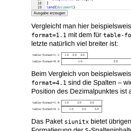
18
}
19
\end
{
document
}
Ausgabe erzeugen
Vergleicht man hier beispielswei
mit dem für
format=1.1
table-f
letzte natürlich viel breiter ist:
Beim Vergleich von beispielswei
sind die Spalten ­­­– w
format=4.1
Position des Dezimalpunktes ist 
Das Paket
bietet übrige
siunitx
Formatierung der
-Spalteninhal
S