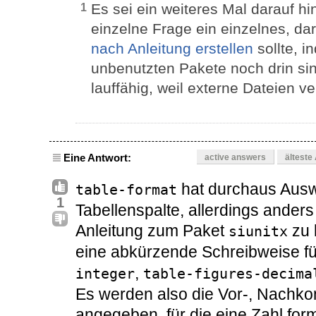
Es sei ein weiteres Mal darauf h
1
einzelne Frage ein einzelnes, d
nach Anleitung erstellen
sollte, i
unbenutzten Pakete noch drin sind
lauffähig, weil externe Dateien v
Eine Antwort:
active answers
älteste
hat durchaus Auswi
table-format
1
Tabellenspalte, allerdings anders
Anleitung zum Paket
zu 
siunitx
eine abkürzende Schreibweise fü
,
integer
table-figures-decima
Es werden also die Vor-, Nachk
angegeben, für die eine Zahl form