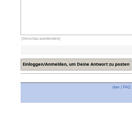
[Vorschau ausblenden]
über
|
FAQ