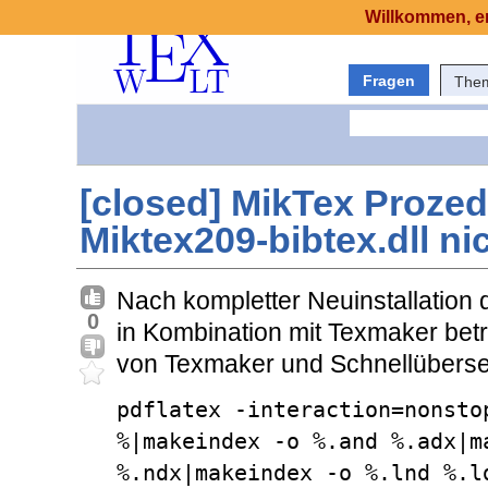
Willkommen, er
Fragen
The
[closed] MikTex Proze
Miktex209-bibtex.dll n
Nach kompletter Neuinstallation
0
in Kombination mit Texmaker bet
von Texmaker und Schnellüberse
pdflatex -interaction=nonsto
%|makeindex -o %.and %.adx|ma
%.ndx|makeindex -o %.lnd %.l