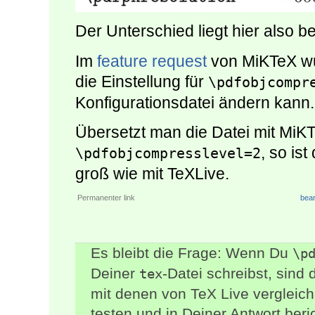
Der Unterschied liegt hier also b
Im
feature request
von MiKTeX wu
die Einstellung für
\pdfobjcompr
Konfigurationsdatei ändern kann.
Übersetzt man die Datei mit MiKT
, so is
\pdfobjcompresslevel=2
groß wie mit TeXLive.
Permanenter link
bear
Es bleibt die Frage: Wenn Du
\p
Deiner
-Datei schreibst, sind
tex
mit denen von TeX Live vergleich
testen und in Deiner Antwort ber