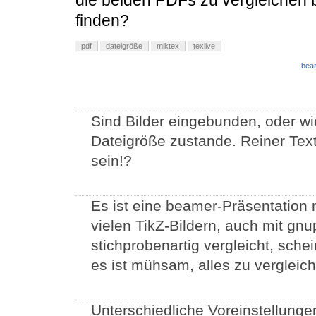
die beiden PDFs zu vergleichen 
finden?
pdf
dateigröße
miktex
texlive
bear
Sind Bilder eingebunden, oder w
Dateigröße zustande. Reiner Text
sein!?
Es ist eine beamer-Präsentation 
vielen TikZ-Bildern, auch mit g
stichprobenartig vergleicht, sche
es ist mühsam, alles zu vergleic
Unterschiedliche Voreinstellunge