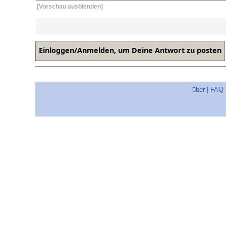
[Vorschau ausblenden]
über
|
FAQ