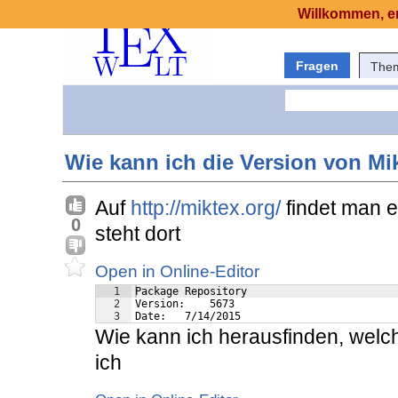
Willkommen, er
Fragen
The
Wie kann ich die Version von Mi
Auf
http://miktex.org/
findet man 
0
steht dort
Open in Online-Editor
1
Package Repository
2
Version:    5673
3
Date:   7/14/2015
Wie kann ich herausfinden, wel
ich