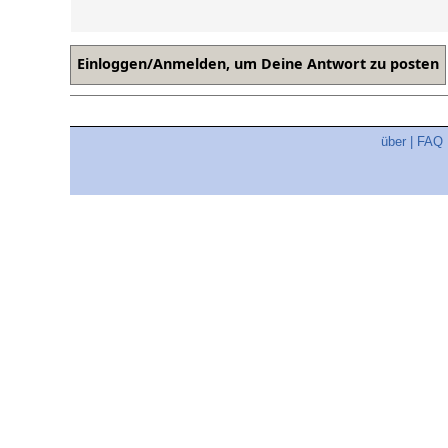
über
|
FAQ