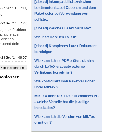
[closed] Inkompatibilität zwischen
bestimmten babel-Optionen und dem
(22 Sep '14, 17:17)
Paket color bei Verwendung von
t.
pdflatex
(22 Sep '14, 17:23)
[closed] Welches LaTex Variante?
be jedes Problem
nclature aus
Wie installiere ich LaTeX?
ktisches
dauernd dein
[closed] Komplexes Latex Dokument
bereinigen
(23 Sep '14, 09:56)
Wie kann ich im PDF prüfen, ob eine
durch LaTeX erzeugte externe
 6 more comments
Verlinkung korrekt ist?
eschlossen
Wie kontrolliert man Paketversionen
unter Miktex ?
MiKTeX oder TeX Live auf Windows PC
- welche Vorteile hat die jeweilige
Installation?
Wie kann ich die Version von MikTex
ermitteln?