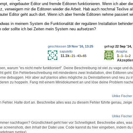
rompt, eingebauter Editor und fremde Editoren funktionieren. Wenn ich aber di
tz, verweigern mir die Editoren wieder die Arbeit. Hab auch nochmal Texlive al
auter Editor geht auch dort. Wenn ich aber fremde Editoren nehme passiert wi
dwas in meinem System die Funktionalität der regulären Installation behinder
 oder sollte ich bei Zeiten mein System neu aufsetzen?
geschlossen
19 Nov '16, 13:25
gefragt
22 Sep '14,
saputello
Anapha
11.1k
1
●
21
●
43
●
65
●
1
●
1
●
2
Akzeptier
en, warum "es nicht mehr funktioniert". Deine Beschreibung ist viel zu vage und 
cht geht: Ein Fehlerbeschreibung mit mindestens zwei Installation, drei Editoren u
ne debuggen. Hör aber auf planlos alles mögliche zu Deinstallieren und neu zu in
deren zu hoppeln. Fang mit einem Minidokument an und löse deine Problem nach
Ulrike Fischer
en Fehler. Halte dort an. Beschreibe alles was zu diesem Fehler führte genau, zeig
Ulrike Fischer
mer nachfragen? Gründlichkeit geht hier vor Schnelligkeit. Beschreibe alles, wa
ige
screenshots
, den
Inhalt
der Datei usw. Code kannst du hier eingeben, indem du i
markdown syntax).