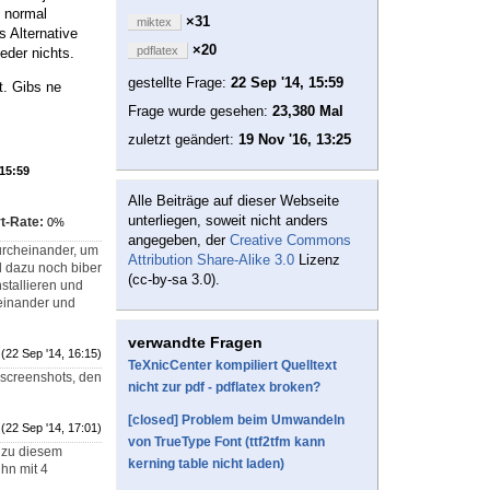
e normal
×31
miktex
s Alternative
×20
pdflatex
eder nichts.
gestellte Frage:
22 Sep '14, 15:59
t. Gibs ne
Frage wurde gesehen:
23,380 Mal
zuletzt geändert:
19 Nov '16, 13:25
 15:59
Alle Beiträge auf dieser Webseite
unterliegen, soweit nicht anders
t-Rate:
0%
angegeben, der
Creative Commons
durcheinander, um
Attribution Share-Alike 3.0
Lizenz
nd dazu noch biber
(cc-by-sa 3.0).
stallieren und
einander und
verwandte Fragen
(22 Sep '14, 16:15)
TeXnicCenter kompiliert Quelltext
e screenshots, den
nicht zur pdf - pdflatex broken?
[closed] Problem beim Umwandeln
(22 Sep '14, 17:01)
von TrueType Font (ttf2tfm kann
s zu diesem
kerning table nicht laden)
hn mit 4