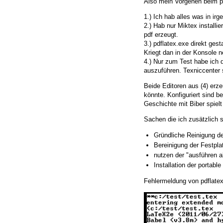
Also mein Vorgehen beim pla
1.) Ich hab alles was in irg
2.) Hab nur Miktex installie
pdf erzeugt.
3.) pdflatex.exe direkt gest
Kriegt dan in der Konsole 
4.) Nur zum Test habe ich d
auszuführen. Texniccenter 
Beide Editoren aus (4) erze
könnte. Konfiguriert sind b
Geschichte mit Biber spielt
Sachen die ich zusätzlich 
Gründliche Reinigung de
Bereinigung der Festpl
nutzen der "ausführen a
Installation der portab
Fehlermeldung von pdflate