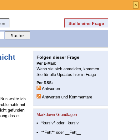
Anmelden
über
FAQ
×
fen
Stelle eine Frage
nicht
Folgen dieser Frage
Per E-Mail:
Wenn sie sich anmelden, kommen
Sie für alle Updates hier in Frage
Per RSS:
Antworten
Antworten und Kommentare
 Nun wollte ich
roblematik mit
nicht gefunden
Markdown-Grundlagen
fnung das es
*kursiv* oder _kursiv_
**Fett** oder __Fett__