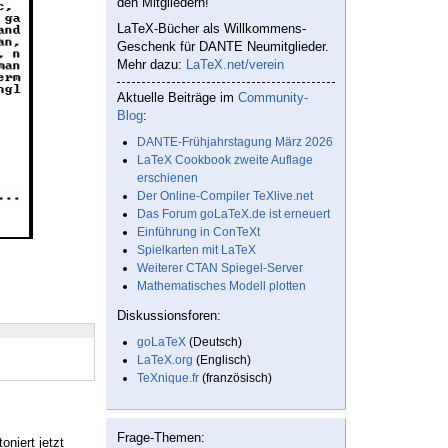
den Mitgliedern!
LaTeX-Bücher als Willkommens-
Geschenk für DANTE Neumitglieder.
Mehr dazu:
LaTeX.net/verein
Aktuelle Beiträge im
Community-
Blog
:
DANTE-Frühjahrstagung März 2026
LaTeX Cookbook zweite Auflage
erschienen
Der Online-Compiler TeXlive.net
Das Forum goLaTeX.de ist erneuert
Einführung in ConTeXt
Spielkarten mit LaTeX
Weiterer CTAN Spiegel-Server
Mathematisches Modell plotten
Diskussionsforen:
goLaTeX
(Deutsch)
LaTeX.org
(Englisch)
TeXnique.fr
(französisch)
Frage-Themen:
oniert jetzt