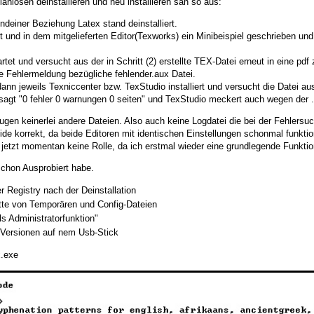
nlosen deinstallieren und neu installieren sah so aus:
endeiner Beziehung Latex stand deinstalliert.
rt und in dem mitgelieferten Editor(Texworks) ein Minibeispiel geschrieben und
artet und versucht aus der in Schritt (2) erstellte TEX-Datei erneut in eine pdf
ne Fehlermeldung bezügliche fehlender.aux Datei.
ann jeweils Texniccenter bzw. TexStudio installiert und versucht die Datei aus
sagt "0 fehler 0 warnungen 0 seiten" und TexStudio meckert auch wegen der 
ugen keinerlei andere Dateien. Also auch keine Logdatei die bei der Fehlersu
eide korrekt, da beide Editoren mit identischen Einstellungen schonmal funktio
 jetzt momentan keine Rolle, da ich erstmal wieder eine grundlegende Funktion 
schon Ausprobiert habe.
r Registry nach der Deinstallation
atte von Temporären und Config-Dateien
ls Administratorfunktion"
le Versionen auf nem Usb-Stick
x.exe