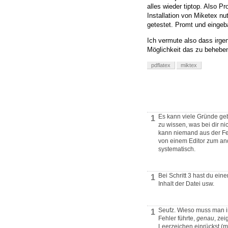
alles wieder tiptop. Also P
Installation von Miketex nu
getestet. Promt und eingeb
Ich vermute also dass irgen
Möglichkeit das zu beheben
pdflatex
miktex
Es kann viele Gründe geb
1
zu wissen, was bei dir ni
kann niemand aus der Fer
von einem Editor zum an
systematisch.
Bei Schritt 3 hast du ein
1
Inhalt der Datei usw.
Seufz. Wieso muss man im
1
Fehler führte,
genau
, ze
Leerzeichen einrückst (