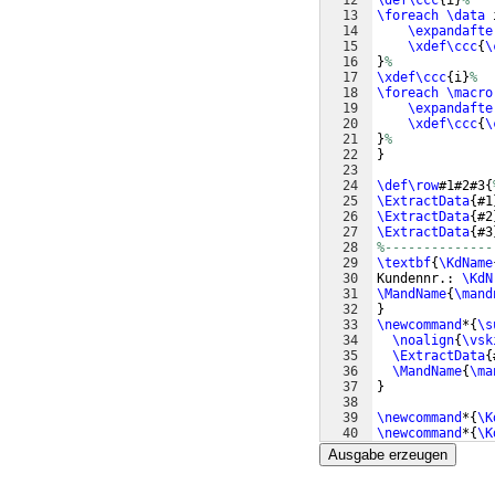
12
\def\ccc
{
i
}
%
13
\foreach
\data
 
14
\expandafte
15
\xdef\ccc
{
\
16
}
%
17
\xdef\ccc
{
i
}
%
18
\foreach
\macro
19
\expandafte
20
\xdef\ccc
{
\
21
}
%
22
}
23
24
\def\row
#1#2#3
{
25
\ExtractData
{
#1
26
\ExtractData
{
#2
27
\ExtractData
{
#3
28
%--------------
29
\textbf
{
\KdName
30
Kundennr.: 
\KdN
31
\MandName
{
\mand
32
}
33
\newcommand
*
{
\s
34
\noalign
{
\vsk
35
\ExtractData
{
36
\MandName
{
\ma
37
}
38
39
\newcommand
*
{
\K
40
\newcommand
*
{
\K
41
\newcommand
*
{
\M
Ausgabe erzeugen