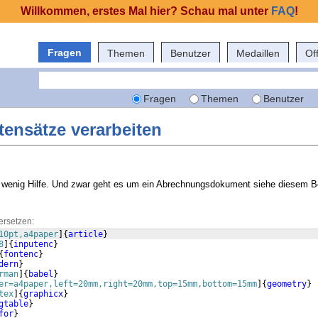
Willkommen, erstes Mal hier? Schau mal unter
FAQ
!
Fragen
Themen
Benutzer
Medaillen
Of
Fragen
Themen
Benutzer
atensätze verarbeiten
n wenig Hilfe. Und zwar geht es um ein Abrechnungsdokument siehe diesem Be
ersetzen:
10pt,a4paper
]
{
article
}
8
]
{
inputenc
}
{
fontenc
}
dern
}
rman
]
{
babel
}
er=a4paper,left=20mm,right=20mm,top=15mm,bottom=15mm
]
{
geometry
}
tex
]
{
graphicx
}
gtable
}
for
}