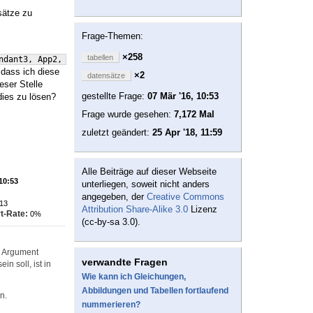
sätze zu
Frage-Themen:
×258
tabellen
ndant3, App2, 60, 
{
1,20
}}
 dass ich diese
×2
datensätze
eser Stelle
gestellte Frage:
07 Mär '16, 10:53
dies zu lösen?
Frage wurde gesehen:
7,172 Mal
zuletzt geändert:
25 Apr '18, 11:59
Alle Beiträge auf dieser Webseite
 10:53
unterliegen, soweit nicht anders
angegeben, der
Creative Commons
13
Attribution Share-Alike 3.0
Lizenz
t-Rate:
0%
(cc-by-sa 3.0).
e Argument
verwandte Fragen
n soll, ist in
Wie kann ich Gleichungen,
Abbildungen und Tabellen fortlaufend
n.
nummerieren?