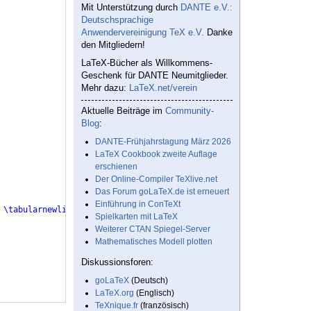
Mit Unterstützung durch
DANTE e.V.:
Deutschsprachige
Anwendervereinigung TeX e.V.
Danke
den Mitgliedern!
LaTeX-Bücher als Willkommens-
Geschenk für DANTE Neumitglieder.
Mehr dazu:
LaTeX.net/verein
Aktuelle Beiträge im
Community-
Blog
:
DANTE-Frühjahrstagung März 2026
LaTeX Cookbook zweite Auflage
erschienen
Der Online-Compiler TeXlive.net
Das Forum goLaTeX.de ist erneuert
Einführung in ConTeXt
\tabularnewline
Spielkarten mit LaTeX
Weiterer CTAN Spiegel-Server
Mathematisches Modell plotten
Diskussionsforen:
goLaTeX
(Deutsch)
LaTeX.org
(Englisch)
TeXnique.fr
(französisch)