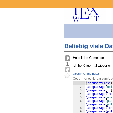
Beliebig viele D
Hallo liebe Gemeinde,
1
ich benötige mal wieder ei
Open in Online-Editor
Code, hier editierbar zum Üb
1
\documentclass
[
2
\usepackage
[
utf
3
\usepackage
[
T1
]
4
\usepackage
{
lmo
5
\usepackage
[
nge
6
\usepackage
[
pap
7
\usepackage
[
pdf
8
\usepackage
{
lon
9
\usepackage
{
pgf