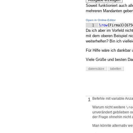
Soweit funktioniert auch a
mehreren Mandanten geben 
Open in Online-Editor
1
\row
{
Firma3
}
{
675
Da ich aber im Vorfeld nich
mit dem oberen Beispiel ni
weiterhelfen? Bin ich viel
Für Hilfe wäre ich dankbar u
Viele Grüße und besten Da
datensätze
tabellen
Befehle mit variable Anza
1
Warum nicht weitere
\ro
unverändert geblieben ode
der Frage ohnehin nicht 
Man könnte alternativ w