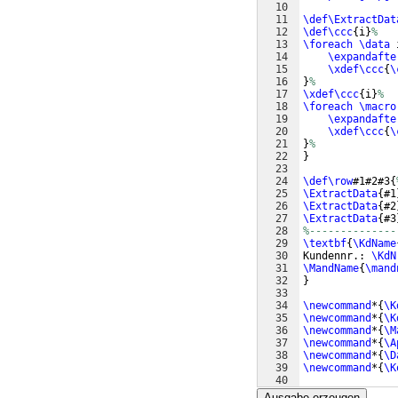
10
11
\def\ExtractDat
12
\def\ccc
{
i
}
%
13
\foreach
\data
 
14
\expandafte
15
\xdef\ccc
{
\
16
}
%
17
\xdef\ccc
{
i
}
%
18
\foreach
\macro
19
\expandafte
20
\xdef\ccc
{
\
21
}
%
22
}
23
24
\def\row
#1#2#3
{
25
\ExtractData
{
#1
26
\ExtractData
{
#2
27
\ExtractData
{
#3
28
%--------------
29
\textbf
{
\KdName
30
Kundennr.: 
\KdN
31
\MandName
{
\mand
32
}
33
34
\newcommand
*
{
\K
35
\newcommand
*
{
\K
36
\newcommand
*
{
\M
37
\newcommand
*
{
\A
38
\newcommand
*
{
\D
39
\newcommand
*
{
\K
40
41
\newenvironment
Ausgabe erzeugen