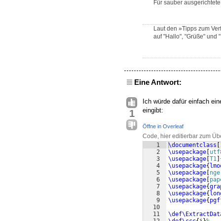
Für sauber ausgerichtet
Laut den »Tipps zum Verf
auf "Hallo", "Grüße" und 
Eine Antwort:
Ich würde dafür einfach ei
eingibt:
1
Öffne in Overleaf
Code, hier editierbar zum Üb
1
\documentclass
[
2
\usepackage
[
utf
3
\usepackage
[
T1
]
4
\usepackage
{
lmo
5
\usepackage
[
nge
6
\usepackage
[
pap
7
\usepackage
{
gra
8
\usepackage
{
lon
9
\usepackage
{
pgf
10
11
\def\ExtractDat