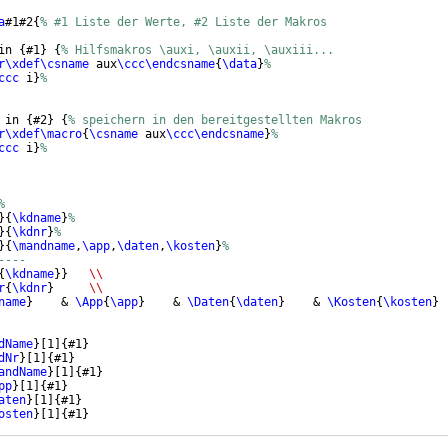
a
#1#2
{
% #1 Liste der Werte, #2 Liste der Makros
in 
{
#1
}
{
% Hilfsmakros \auxi, \auxii, \auxiii...
r\xdef\csname
 aux
\ccc\endcsname
{
\data
}
%
ccc
 i
}
% 
 in 
{
#2
}
{
% speichern in den bereitgestellten Makros
r\xdef\macro
{
\csname
 aux
\ccc\endcsname
}
%
ccc
 i
}
%
%
}
{
\kdname
}
%
}
{
\kdnr
}
%
}
{
\mandname
,
\app
,
\daten
,
\kosten
}
%
---- 
{
\kdname
}}
\\
r
{
\kdnr
}
\\
name
}
    & 
\App
{
\app
}
    & 
\Daten
{
\daten
}
    & 
\Kosten
{
\kosten
}
dName
}
[
1
]
{
#1
}
dNr
}
[
1
]
{
#1
}
andName
}
[
1
]
{
#1
}
pp
}
[
1
]
{
#1
}
aten
}
[
1
]
{
#1
}
osten
}
[
1
]
{
#1
}
{
abrechnung
}