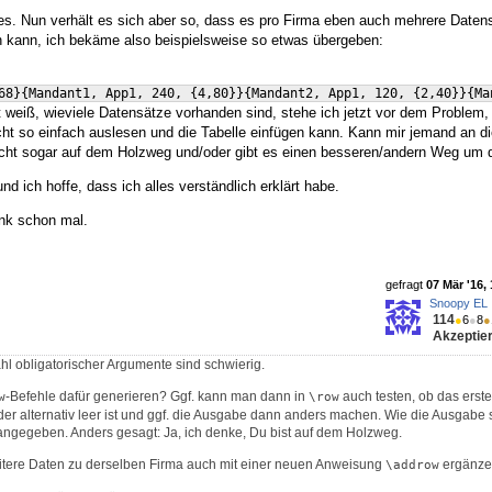
lles. Nun verhält es sich aber so, dass es pro Firma eben auch mehrere Daten
kann, ich bekäme also beispielsweise so etwas übergeben:
68
}
{
Mandant1, App1, 240, 
{
4,80
}}
{
Mandant2, App1, 120, 
{
2,40
}}
{
Ma
t weiß, wieviele Datensätze vorhanden sind, stehe ich jetzt vor dem Problem,
cht so einfach auslesen und die Tabelle einfügen kann. Kann mir jemand an di
leicht sogar auf dem Holzweg und/oder gibt es einen besseren/andern Weg um 
nd ich hoffe, dass ich alles verständlich erklärt habe.
nk schon mal.
gefragt
07 Mär '16,
Snoopy EL
114
●
6
●
8
●
Akzeptier
hl obligatorischer Argumente sind schwierig.
-Befehle dafür generieren? Ggf. kann man dann in
auch testen, ob das erst
w
\row
r alternativ leer ist und ggf. die Ausgabe dann anders machen. Wie die Ausgabe sei
angegeben. Anders gesagt: Ja, ich denke, Du bist auf dem Holzweg.
eitere Daten zu derselben Firma auch mit einer neuen Anweisung
ergänze
\addrow