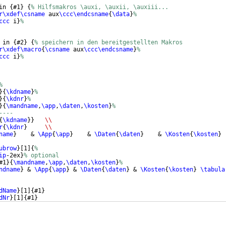
in 
{
#1
}
{
% Hilfsmakros \auxi, \auxii, \auxiii...
r\xdef\csname
 aux
\ccc\endcsname
{
\data
}
%
ccc
 i
}
% 
 in 
{
#2
}
{
% speichern in den bereitgestellten Makros
r\xdef\macro
{
\csname
 aux
\ccc\endcsname
}
%
ccc
 i
}
%
%
}
{
\kdname
}
%
}
{
\kdnr
}
%
}
{
\mandname
,
\app
,
\daten
,
\kosten
}
%
---- 
{
\kdname
}}
\\
r
{
\kdnr
}
\\
name
}
    & 
\App
{
\app
}
    & 
\Daten
{
\daten
}
    & 
\Kosten
{
\kosten
}
ubrow
}
[
1
]
{
%
ip
-2ex
}
% optional
#1
}
{
\mandname
,
\app
,
\daten
,
\kosten
}
%
ndname
}
 & 
\App
{
\app
}
 & 
\Daten
{
\daten
}
 & 
\Kosten
{
\kosten
}
\tabula
dName
}
[
1
]
{
#1
}
dNr
}
[
1
]
{
#1
}
andName
}
[
1
]
{
#1
}