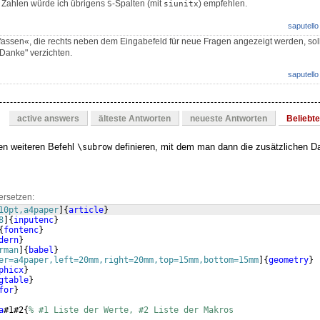
e Zahlen würde ich übrigens
-Spalten (mit
) empfehlen.
S
siunitx
saputello
assen«, die rechts neben dem Eingabefeld für neue Fragen angezeigt werden, sol
"Danke" verzichten.
saputello
active answers
älteste Antworten
neueste Antworten
Beliebt
nen weiteren Befehl
definieren, mit dem man dann die zusätzlichen Da
\subrow
ersetzen:
10pt,a4paper
]
{
article
}
8
]
{
inputenc
}
{
fontenc
}
dern
}
rman
]
{
babel
}
er=a4paper,left=20mm,right=20mm,top=15mm,bottom=15mm
]
{
geometry
}
phicx
}
gtable
}
for
}
a
#1#2
{
% #1 Liste der Werte, #2 Liste der Makros