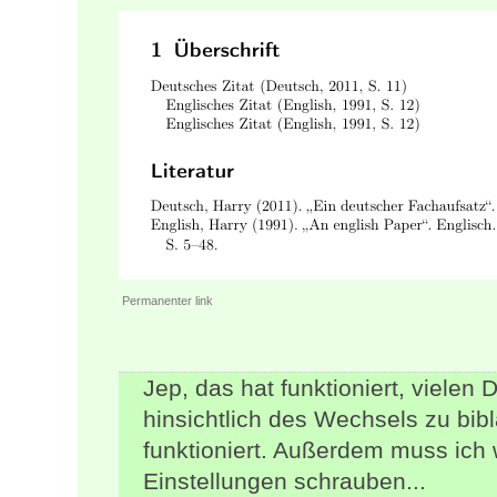
Permanenter link
Jep, das hat funktioniert, vielen 
hinsichtlich des Wechsels zu bib
funktioniert. Außerdem muss ic
Einstellungen schrauben...