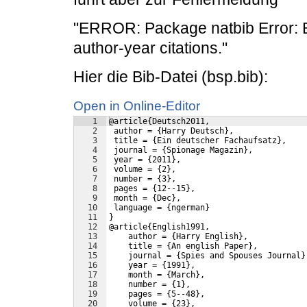
"ERROR: Package natbib Error: B
author-year citations."
Hier die Bib-Datei (bsp.bib):
Open in Online-Editor
1
@article{Deutsch2011,
2
 author = {Harry Deutsch},
3
 title = {Ein deutscher Fachaufsatz},
4
 journal = {Spionage Magazin},
5
 year = {2011},
6
 volume = {2},
7
 number = {3},
8
 pages = {12--15},
9
 month = {Dec},
10
 language = {ngerman}
11
}
12
@article{English1991,
13
    author = {Harry English},
14
    title = {An english Paper},
15
    journal = {Spies and Spouses Journal}
16
    year = {1991},
17
    month = {March},
18
    number = {1},
19
    pages = {5--48},
20
    volume = {23},