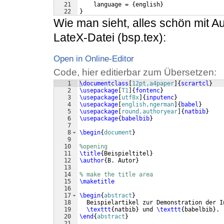
21
    language = {english}
22
}
Wie man sieht, alles schön mit Au
LateX-Datei (bsp.tex):
Open in Online-Editor
Code, hier editierbar zum Übersetzen:
1
\documentclass
[
12pt,a4paper
]
{
scrartcl
}
2
\usepackage
[
T1
]
{
fontenc
}
3
\usepackage
[
utf8x
]
{
inputenc
}
4
\usepackage
[
english,ngerman
]
{
babel
}
5
\usepackage
[
round,authoryear
]
{
natbib
}
6
\usepackage
{
babelbib
}
7
8
\begin
{
document
}
9
10
%opening
11
\title
{
Beispieltitel
}
12
\author
{
B. Autor
}
13
14
% make the title area
15
\maketitle
16
17
\begin
{
abstract
}
18
  Beispielartikel zur Demonstration der I
19
\texttt
{
natbib
}
 und 
\texttt
{
babelbib
}
.
20
\end
{
abstract
}
21