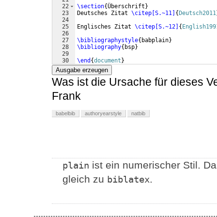
22
\section
{
Überschrift
}
23
Deutsches Zitat 
\citep[S.~11]
{
Deutsch2011
24
25
Englisches Zitat 
\citep[S.~12]
{
English199
26
27
\bibliographystyle
{
babplain
}
28
\bibliography
{
bsp
}
29
30
\end
{
document
}
Ausgabe erzeugen
Was ist die Ursache für dieses V
Frank
babelbib
authoryearstyle
natbib
ist ein numerischer Stil. D
plain
gleich zu
.
biblatex