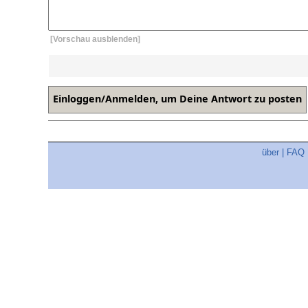
[Vorschau ausblenden]
über
|
FAQ