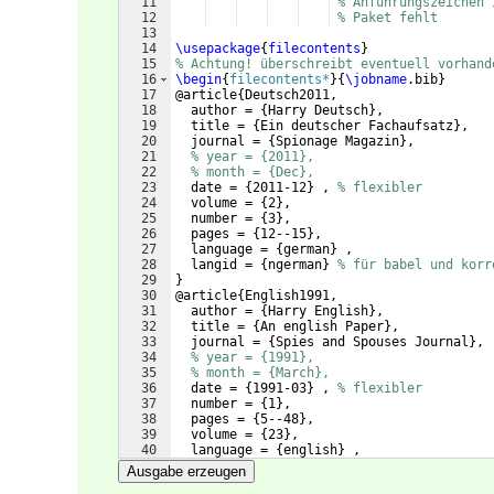
11
% Anführungszeichen 
12
% Paket fehlt
13
14
\usepackage
{
filecontents
}
15
% Achtung! überschreibt eventuell vorhand
16
\begin
{
filecontents*
}
{
\jobname
.bib
}
17
@article
{
Deutsch2011,
18
  author = 
{
Harry Deutsch
}
,
19
  title = 
{
Ein deutscher Fachaufsatz
}
,
20
  journal = 
{
Spionage Magazin
}
,
21
% year = {2011},
22
% month = {Dec},
23
  date = 
{
2011-12
}
 , 
% flexibler
24
  volume = 
{
2
}
,
25
  number = 
{
3
}
,
26
  pages = 
{
12--15
}
,
27
  language = 
{
german
}
 ,
28
  langid = 
{
ngerman
}
% für babel und korr
29
}
30
@article
{
English1991,
31
  author = 
{
Harry English
}
,
32
  title = 
{
An english Paper
}
,
33
  journal = 
{
Spies and Spouses Journal
}
,
34
% year = {1991},
35
% month = {March},
36
  date = 
{
1991-03
}
 , 
% flexibler
37
  number = 
{
1
}
,
38
  pages = 
{
5--48
}
,
39
  volume = 
{
23
}
,
40
  language = 
{
english
}
 ,
41
  langid = 
{
english
}
% für babel und korr
Ausgabe erzeugen