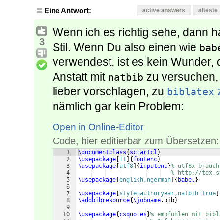
Eine Antwort:
active answers
älteste
Wenn ich es richtig sehe, dann h
3
Stil. Wenn Du also einen wie
bab
verwendest, ist es kein Wunder,
Anstatt mit
zu versuchen, 
natbib
lieber vorschlagen, zu
biblatex
nämlich gar kein Problem:
Open in Online-Editor
Code, hier editierbar zum Übersetzen:
1
\documentclass
{
scrartcl
}
2
\usepackage
[
T1
]
{
fontenc
}
3
\usepackage
[
utf8
]
{
inputenc
}
% utf8x brauch
4
% http://tex.s
5
\usepackage
[
english,ngerman
]
{
babel
}
6
7
\usepackage
[
style=authoryear,natbib=true
]
8
\addbibresource
{
\jobname
.bib
}
9
10
\usepackage
{
csquotes
}
% empfohlen mit bibl