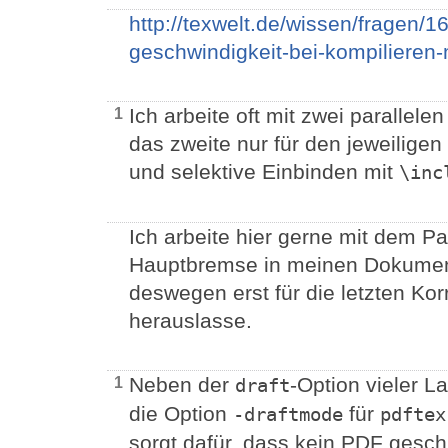
http://texwelt.de/wissen/fragen/1
geschwindigkeit-bei-kompilieren-
Ich arbeite oft mit zwei parallel
1
das zweite nur für den jeweiligen
und selektive Einbinden mit
\inc
Ich arbeite hier gerne mit dem Pak
Hauptbremse in meinen Dokument
deswegen erst für die letzten Ko
herauslasse.
Neben der
-Option vieler 
1
draft
die Option
für
-draftmode
pdftex
sorgt dafür, dass kein PDF gesch