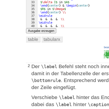
33
$
\delta
 I$
 in 
$A$
34
\end
{
center
}
 & 
\begin
{
center
}
35
$R$
 in 
$
\Omega
$
36
\end
{
center
}
\\
37
\midrule
38
 &  &  &  &  
\\
39
\midrule
40
 &  &  &  &  
\\
41
\midrule
Ausgabe erzeugen
table
tabularx
bear
Der
Befehl steht noch inn
2
\label
damit in der Tabellenzelle der er
. Entsprechend werde
\bottomrule
der Zeile eingefügt.
Verschiebe
hinter das En
\label
dabei das
hinter
\label
\captio