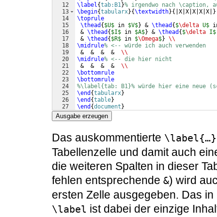
12
\label
{
tab:B1
}
% irgendwo nach \caption, a
13
\begin
{
tabularx
}
{
\textwidth
}
{
|X|X|X|X|X|
}
14
\toprule
15
\thead
{
$U$
 in 
$V$
}
 & 
\thead
{
$
\delta
 U$
 i
16
 & 
\thead
{
$I$
 in 
$A$
}
 & 
\thead
{
$
\delta
 I$
17
 & 
\thead
{
$R$
 in 
$
\Omega
$
}
\\
18
\midrule
% <-- würde ich auch verwenden
19
 &  &  &  &  
\\
20
\midrule
% <-- die hier nicht
21
 &  &  &  &  
\\
22
\bottomrule
23
\bottomrule
24
%\label{tab: B1}% würde hier eine neue (s
25
\end
{
tabularx
}
26
\end
{
table
}
27
\end
{
document
}
Ausgabe erzeugen
Das auskommentierte
\label{…}
Tabellenzelle und damit auch ein
die weiteren Spalten in dieser Tab
fehlen entsprechende
) wird au
&
ersten Zelle ausgegeben. Das in
ist dabei der einzige Inhal
\label