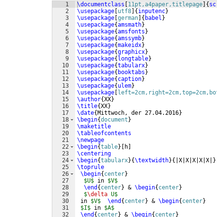
1
\documentclass
[
11pt,a4paper,titlepage
]
{
sc
2
\usepackage
[
utf8
]
{
inputenc
}
3
\usepackage
[
german
]
{
babel
}
4
\usepackage
{
amsmath
}
5
\usepackage
{
amsfonts
}
6
\usepackage
{
amssymb
}
7
\usepackage
{
makeidx
}
8
\usepackage
{
graphicx
}
9
\usepackage
{
longtable
}
10
\usepackage
{
tabularx
}
11
\usepackage
{
booktabs
}
12
\usepackage
{
caption
}
13
\usepackage
{
ulem
}
14
\usepackage
[
left=2cm,right=2cm,top=2cm,bo
15
\author
{
XX
}
16
\title
{
XX
}
17
\date
{
Mittwoch, der 27.04.2016
}
18
\begin
{
document
}
19
\maketitle
20
\tableofcontents
21
\newpage
22
\begin
{
table
}
[
h
]
23
\centering
24
\begin
{
tabularx
}
{
\textwidth
}
{
|X|X|X|X|X|
}
25
\toprule
26
\begin
{
center
}
27
$U$
 in 
$V$
28
\end
{
center
}
 & 
\begin
{
center
}
29
$
\delta
 U$
30
 in 
$V$
\end
{
center
}
 & 
\begin
{
center
}
31
$I$
 in 
$A$
32
\end
{
center
}
 & 
\begin
{
center
}