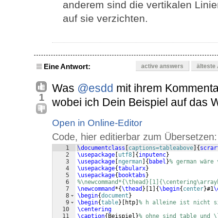
anderem sind die vertikalen Lini
auf sie verzichten.
Eine Antwort:
active answers
älteste
Was
@esdd
mit ihrem Kommentar 
1
wobei ich Dein Beispiel auf das 
Open in Online-Editor
Code, hier editierbar zum Übersetzen:
1
\documentclass
[
captions=tableabove
]
{
scrar
2
\usepackage
[
utf8
]
{
inputenc
}
3
\usepackage
[
ngerman
]
{
babel
}
% german wäre 
4
\usepackage
{
tabularx
}
5
\usepackage
{
booktabs
}
6
%\newcommand*{\thead}[1]{\centering\array
7
\newcommand
*
{
\thead
}
[
1
]
{
\begin
{
center
}
#1
\
8
\begin
{
document
}
9
\begin
{
table
}
[
htp
]
% h alleine ist nicht s
10
\centering
11
\caption
{
Beispiel
}
% ohne sind table und \