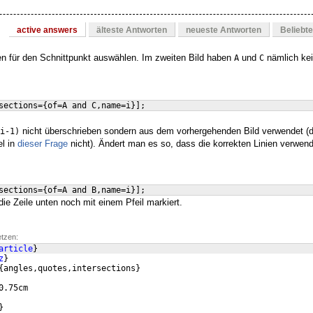
active answers
älteste Antworten
neueste Antworten
Beliebt
ien für den Schnittpunkt auswählen. Im zweiten Bild haben
und
nämlich ke
A
C
sections=
{
of=A and C,name=i
}]
;
nicht überschrieben sondern aus dem vorhergehenden Bild verwendet (
i-1)
el in
dieser Frage
nicht). Ändert man es so, dass die korrekten Linien verwen
sections=
{
of=A and B,name=i
}]
;
die Zeile unten noch mit einem Pfeil markiert.
etzen:
article
}
z
}
{
angles,quotes,intersections
}
0.75cm
}