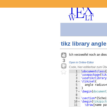
tikz library angl
Ich verzweifel noch an die
3
Open in Online-Editor
Code, hier editierbar zum Üb
1
\documentclass
{
2
\usepackage
{
tik
3
\usetikzlibrary
4
\tikzset
{
5
  angle radius=
6
}
7
\begin
{
document
8
9
\section
*
{
Schei
10
\begin
{
tikzpict
11
\draw
[
name pa