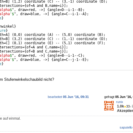
th=B
]
(
1,2
)
 coordinate 
(
C
)
 -- 
(
3,-1
)
 coordinate 
(
D
)
;
tersections=
{
of=A and B,name=i
}]
;
alpha
$
", draw=red, ->
]
{
angle=D--i-1--B
}
;
alpha
'$
", draw=blue, ->
]
{
angle=C--i-1--A
}
;
e
}
nwinkel
}
ure
}
th=A
]
(
0,0
)
 coordinate 
(
A
)
 -- 
(
5,0
)
 coordinate 
(
B
)
;
th=B
]
(
3,2
)
 coordinate 
(
C
)
 -- 
(
1,-1
)
 coordinate 
(
D
)
;
th=C
]
(
0,1
)
 coordinate 
(
E
)
 -- 
(
5,1
)
 coordinate 
(
F
)
;
tersections=
{
of=A and C,name=i
}]
;
tersections=
{
of=B and C,name=j
}]
;
alpha
$
", draw=red, ->
]
{
angle=B--i-1--C
}
;
alpha
'$
", draw=blue, ->
]
{
angle=C--j-1--E
}
;
e
}
im Stufenwinkelschaubild nicht?
bearbeitet
05 Jun '16, 09:31
gefragt
05 Jun '16,
runix
1.0k
●
33
●
Akzeptier
e auf einmal.
saputello