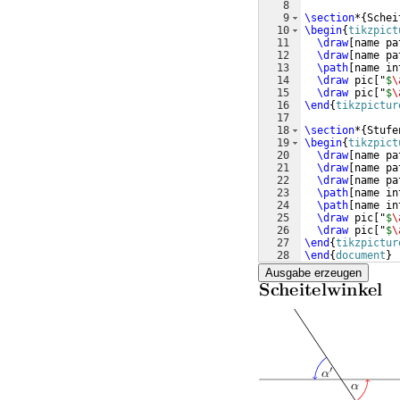
8
9
\section
*
{
Schei
10
\begin
{
tikzpict
11
\draw
[
name pa
12
\draw
[
name pa
13
\path
[
name in
14
\draw
 pic
[
"
$
\
15
\draw
 pic
[
"
$
\
16
\end
{
tikzpictur
17
18
\section
*
{
Stufe
19
\begin
{
tikzpict
20
\draw
[
name pa
21
\draw
[
name pa
22
\draw
[
name pa
23
\path
[
name in
24
\path
[
name in
25
\draw
 pic
[
"
$
\
26
\draw
 pic
[
"
$
\
27
\end
{
tikzpictur
28
\end
{
document
}
Ausgabe erzeugen