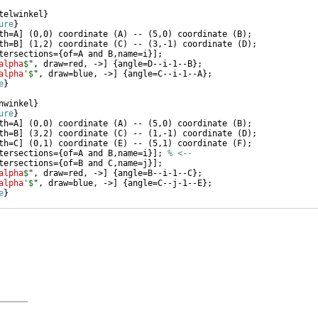
telwinkel
}
ure
}
th=A
]
(
0,0
)
 coordinate 
(
A
)
 -- 
(
5,0
)
 coordinate 
(
B
)
;
th=B
]
(
1,2
)
 coordinate 
(
C
)
 -- 
(
3,-1
)
 coordinate 
(
D
)
;
tersections=
{
of=A and B,name=i
}]
;
alpha
$
", draw=red, ->
]
{
angle=D--i-1--B
}
;
alpha
'$
", draw=blue, ->
]
{
angle=C--i-1--A
}
;
e
}
nwinkel
}
ure
}
th=A
]
(
0,0
)
 coordinate 
(
A
)
 -- 
(
5,0
)
 coordinate 
(
B
)
;
th=B
]
(
3,2
)
 coordinate 
(
C
)
 -- 
(
1,-1
)
 coordinate 
(
D
)
;
th=C
]
(
0,1
)
 coordinate 
(
E
)
 -- 
(
5,1
)
 coordinate 
(
F
)
;
tersections=
{
of=A and B,name=i
}]
; 
% <--
tersections=
{
of=B and C,name=j
}]
;
alpha
$
", draw=red, ->
]
{
angle=B--i-1--C
}
;
alpha
'$
", draw=blue, ->
]
{
angle=C--j-1--E
}
;
e
}