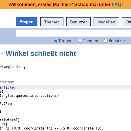
Willkommen, erstes Mal hier? Schau mal unter
FAQ
!
Fragen
Themen
Benutzer
Medaillen
Of
Fragen
Themen
Benutzer
e - Winkel schließt nicht
ser
library...
angle
ersetzen:
article
}
z
}
{
angles,quotes,intersections
}
0.75cm
}
telwinkel
}
ure
}
th=A
]
(
0,0
)
 coordinate 
(
A
)
 -- 
(
5,0
)
 coordinate 
(
B
)
;