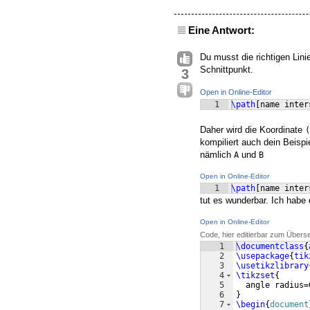
Eine Antwort:
Du musst die richtigen Lin
Schnittpunkt.
3
Open in Online-Editor
1
\path
[
name inter
Daher wird die Koordinate
(
kompiliert auch dein Beispi
nämlich
und
A
B
Open in Online-Editor
1
\path
[
name inter
tut es wunderbar. Ich habe 
Open in Online-Editor
Code, hier editierbar zum Übers
1
\documentclass
{
2
\usepackage
{
tik
3
\usetikzlibrary
4
\tikzset
{
5
  angle radius=
6
}
7
\begin
{
document