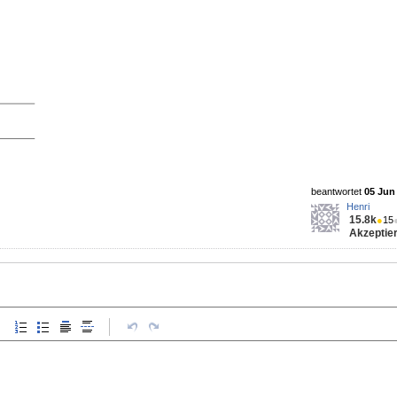
beantwortet
05 Jun 
Henri
15.8k
●
15
Akzeptier