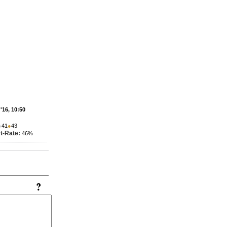
'16, 10:50
●
41
●
43
t-Rate:
46%