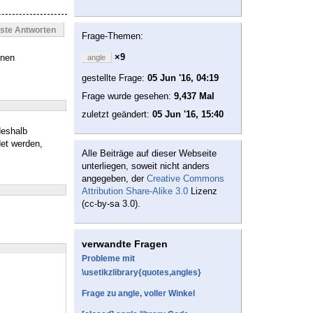
este Antworten
Frage-Themen:
×9
inen
angle
gestellte Frage:
05 Jun '16, 04:19
Frage wurde gesehen:
9,437 Mal
zuletzt geändert:
05 Jun '16, 15:40
deshalb
det werden,
Alle Beiträge auf dieser Webseite
unterliegen, soweit nicht anders
angegeben, der
Creative Commons
Attribution Share-Alike 3.0
Lizenz
(cc-by-sa 3.0).
verwandte Fragen
Probleme mit
\usetikzlibrary{quotes,angles}
Frage zu angle, voller Winkel