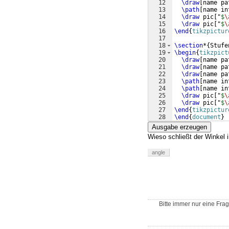
12
\draw
[
name pa
13
\path
[
name in
14
\draw
 pic
[
"
$
\
15
\draw
 pic
[
"
$
\
16
\end
{
tikzpictur
17
18
\section
*
{
Stufe
19
\begin
{
tikzpict
20
\draw
[
name pa
21
\draw
[
name pa
22
\draw
[
name pa
23
\path
[
name in
24
\path
[
name in
25
\draw
 pic
[
"
$
\
26
\draw
 pic
[
"
$
\
27
\end
{
tikzpictur
28
\end
{
document
}
Ausgabe erzeugen
Wieso schließt der Winkel 
angle
Bitte immer nur eine Frag