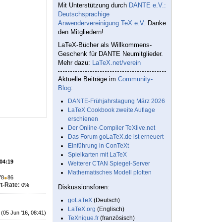
Mit Unterstützung durch
DANTE e.V.:
Deutschsprachige
Anwendervereinigung TeX e.V.
Danke
den Mitgliedern!
LaTeX-Bücher als Willkommens-
Geschenk für DANTE Neumitglieder.
Mehr dazu:
LaTeX.net/verein
Aktuelle Beiträge im
Community-
Blog
:
DANTE-Frühjahrstagung März 2026
LaTeX Cookbook zweite Auflage
erschienen
Der Online-Compiler TeXlive.net
Das Forum goLaTeX.de ist erneuert
Einführung in ConTeXt
Spielkarten mit LaTeX
 04:19
Weiterer CTAN Spiegel-Server
Mathematisches Modell plotten
78
●
86
t-Rate:
0%
Diskussionsforen:
goLaTeX
(Deutsch)
LaTeX.org
(Englisch)
(05 Jun '16, 08:41)
TeXnique.fr
(französisch)