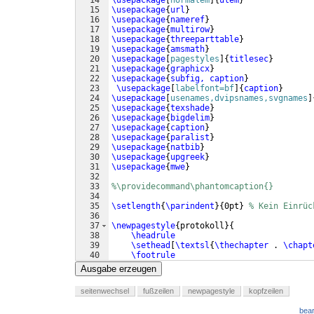
14
\usepackage
[
normalem
]
{
ulem
}
15
\usepackage
{
url
}
16
\usepackage
{
nameref
}
17
\usepackage
{
multirow
}
18
\usepackage
{
threeparttable
}
19
\usepackage
{
amsmath
}
20
\usepackage
[
pagestyles
]
{
titlesec
}
21
\usepackage
{
graphicx
}
22
\usepackage
{
subfig, caption
}
23
\usepackage
[
labelfont=bf
]
{
caption
}
24
\usepackage
[
usenames,dvipsnames,svgnames
]
25
\usepackage
{
texshade
}
26
\usepackage
{
bigdelim
}
27
\usepackage
{
caption
}
28
\usepackage
{
paralist
}
29
\usepackage
{
natbib
}
30
\usepackage
{
upgreek
}
31
\usepackage
{
mwe
}
32
33
%\providecommand\phantomcaption{}
34
35
\setlength
{
\parindent
}
{
0pt
}
% Kein Einrüc
36
37
\newpagestyle
{
protokoll
}
{
38
\headrule
39
\sethead
[
\textsl
{
\thechapter
 . 
\chapt
40
\footrule
41
\setfoot
[
Wiechy
]
[
]
[
\thepage
]
{
\thepage
Ausgabe erzeugen
seitenwechsel
fußzeilen
newpagestyle
kopfzeilen
bear