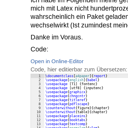
Ich habe im Folgenden meine ges
mich mit Latex nicht hundertpro
wahrscheinlich ein Paket gelade
wechselwirkt (Ist zumindest mei
Danke im Voraus.
Code:
Open in Online-Editor
Code, hier editierbar zum Übersetzen:
1
\documentclass
[
a4paper
]
{
report
}
2
\usepackage
[
english
]
{
babel
}
3
\usepackage
[
T1
]
{
fontenc
}
4
\usepackage
[
utf8
]
{
inputenc
}
5
\usepackage
{
graphicx
}
6
\usepackage
{
chngcntr
}
7
\usepackage
{
titleref
}
8
\usepackage
{
pdflscape
}
9
\counterwithout
{
figure
}
{
chapter
}
10
\counterwithout
{
table
}
{
chapter
}
11
\usepackage
{
placeins
}
12
\usepackage
{
booktabs
}
13
\usepackage
{
textcomp
}