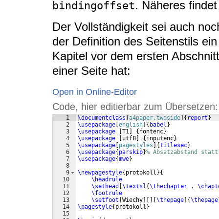
. Näheres findet
bindingoffset
Der Vollständigkeit sei auch no
der Definition des Seitenstils 
Kapitel vor dem ersten Abschnit
einer Seite hat:
Open in Online-Editor
Code, hier editierbar zum Übersetzen:
1
\documentclass
[
a4paper,twoside
]
{
report
}
2
\usepackage
[
english
]
{
babel
}
3
\usepackage
[
T1
]
{
fontenc
}
4
\usepackage
[
utf8
]
{
inputenc
}
5
\usepackage
[
pagestyles
]
{
titlesec
}
6
\usepackage
{
parskip
}
% Absatzabstand statt
7
\usepackage
{
mwe
}
8
9
\newpagestyle
{
protokoll
}
{
10
\headrule
11
\sethead
[
\textsl
{
\thechapter
 . 
\chapt
12
\footrule
13
\setfoot
[
Wiechy
]
[
]
[
\thepage
]
{
\thepage
14
\pagestyle
{
protokoll
}
15