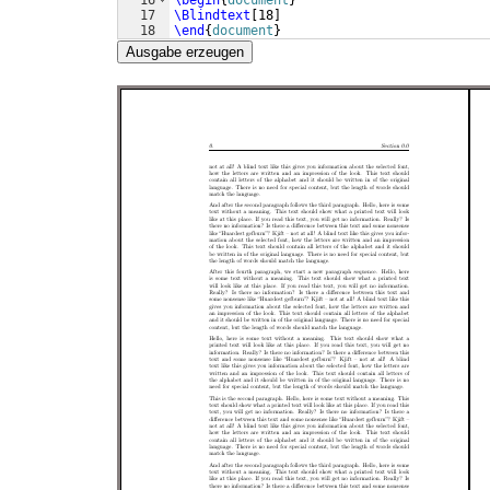
16
\begin
{
document
}
17
\Blindtext
[
18
]
18
\end
{
document
}
Ausgabe erzeugen