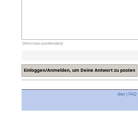
[Vorschau ausblenden]
über
|
FAQ