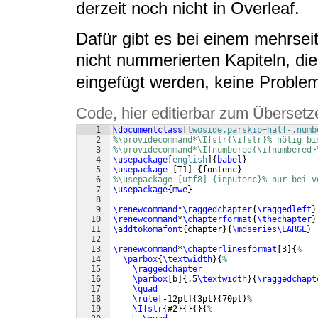
derzeit noch nicht in Overleaf.
Dafür gibt es bei einem mehrseit
nicht nummerierten Kapiteln, di
eingefügt werden, keine Problem
Code, hier editierbar zum Übersetz
1
\documentclass
[
twoside,parskip=half-,numb
2
%\providecommand*\Ifstr{\ifstr}% nötig bi
3
%\providecommand*\Ifnumbered{\ifnumbered}
4
\usepackage
[
english
]
{
babel
}
5
\usepackage
[
T1
]
{
fontenc
}
6
%\usepackage [utf8] {inputenc}% nur bei v
7
\usepackage
{
mwe
}
8
9
\renewcommand
*
\raggedchapter
{
\raggedleft
}
10
\renewcommand
*
\chapterformat
{
\thechapter
}
11
\addtokomafont
{
chapter
}
{
\mdseries\LARGE
}
12
13
\renewcommand
*
\chapterlinesformat
[
3
]
{
%
14
\parbox
{
\textwidth
}
{
%
15
\raggedchapter
16
\parbox
[
b
]
{
.5
\textwidth
}
{
\raggedchapt
17
\quad
18
\rule
[
-12pt
]
{
3pt
}
{
70pt
}
%
19
\Ifstr
{
#2
}
{
}
{
}
{
%