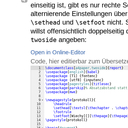
einseitig ist, gibt es nur rechte
alternierende Einstellungen übe
und
nicht. 
\sethead
\setfoot
willst offensichtlich doppelseit
angeben:
twoside
Open in Online-Editor
Code, hier editierbar zum Übersetz
1
\documentclass
[
a4paper,twoside
]
{
report
}
2
\usepackage
[
english
]
{
babel
}
3
\usepackage
[
T1
]
{
fontenc
}
4
\usepackage
[
utf8
]
{
inputenc
}
5
\usepackage
[
pagestyles
]
{
titlesec
}
6
\usepackage
{
parskip
}
% Absatzabstand statt
7
\usepackage
{
mwe
}
8
9
\newpagestyle
{
protokoll
}
{
10
\headrule
11
\sethead
[
\textsl
{
\thechapter
 . 
\chapt
12
\footrule
13
\setfoot
[
Wiechy
]
[
]
[
\thepage
]
{
\thepage
14
\pagestyle
{
protokoll
}
15