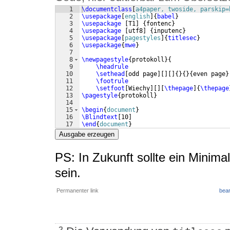
1
\documentclass
[
a4paper, twoside, parskip=
2
\usepackage
[
english
]
{
babel
}
3
\usepackage
[
T1
]
{
fontenc
}
4
\usepackage
[
utf8
]
{
inputenc
}
5
\usepackage
[
pagestyles
]
{
titlesec
}
6
\usepackage
{
mwe
}
7
8
\newpagestyle
{
protokoll
}
{
9
\headrule
10
\sethead
[
odd page
]
[
]
[
]
{
}
{
}
{
even page
}
11
\footrule
12
\setfoot
[
Wiechy
]
[
]
[
\thepage
]
{
\thepage
13
\pagestyle
{
protokoll
}
14
15
\begin
{
document
}
16
\Blindtext
[
10
]
17
\end
{
document
}
Ausgabe erzeugen
PS: In Zukunft sollte ein Minima
sein.
Permanenter link
bear
2