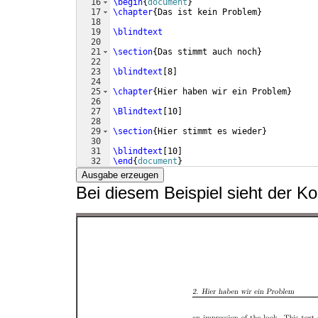
16
\begin
{
document
}
17
\chapter
{
Das ist kein Problem
}
18
19
\blindtext
20
21
\section
{
Das stimmt auch noch
}
22
23
\blindtext
[
8
]
24
25
\chapter
{
Hier haben wir ein Problem
}
26
27
\Blindtext
[
10
]
28
29
\section
{
Hier stimmt es wieder
}
30
31
\blindtext
[
10
]
32
\end
{
document
}
Ausgabe erzeugen
Bei diesem Beispiel sieht der Ko