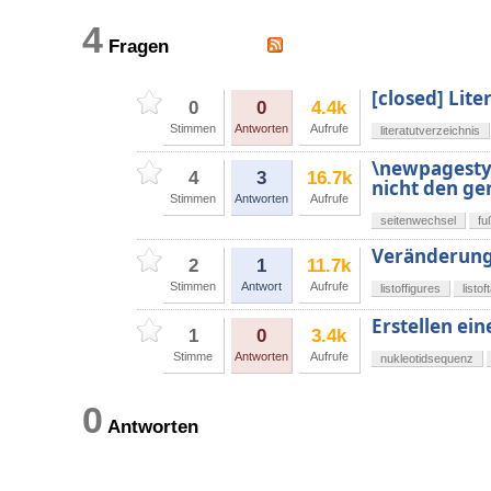
4
Fragen
[closed] Lite
0
0
4.4k
Stimmen
Antworten
Aufrufe
literatutverzeichnis
\newpagestyl
4
3
16.7k
nicht den ge
Stimmen
Antworten
Aufrufe
seitenwechsel
fu
Veränderung d
2
1
11.7k
Stimmen
Antwort
Aufrufe
listoffigures
listof
Erstellen ei
1
0
3.4k
Stimme
Antworten
Aufrufe
nukleotidsequenz
0
Antworten