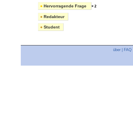
●
Hervorragende Frage
× 2
●
Redakteur
●
Student
über
|
FAQ