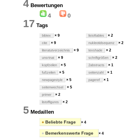
4
Bewertungen
4
0
17
Tags
× 9
× 2
bibtex
listoftables
× 9
× 2
cite
nukleotidsequenz
× 9
× 2
literatutverzeichnis
texshade
× 9
× 2
unsrtnat
schriftgrößen
× 5
× 1
kopfzeilen
2abstracts
× 5
× 1
fußzeilen
seitenzahl
× 5
× 1
newpagestyle
pageref
× 5
seitenwechsel
× 2
primer
× 2
listoffigures
5
Medaillen
●
Beliebte Frage
× 4
●
Bemerkenswerte Frage
× 4