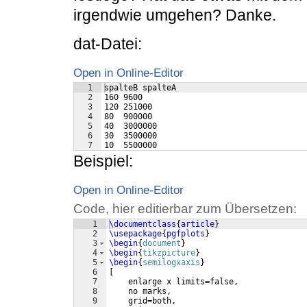
irgendwie umgehen? Danke.
dat-Datei:
Open in Online-Editor
1
spalteB spalteA
2
160 9600
3
120 251000
4
80  900000
5
40  3000000
6
30  3500000
7
10  5500000
Beispiel:
Open in Online-Editor
Code, hier editierbar zum Übersetzen:
1
\documentclass
{
article
}
2
\usepackage
{
pgfplots
}
3
\begin
{
document
}
4
\begin
{
tikzpicture
}
5
\begin
{
semilogxaxis
}
6
[
7
    enlarge x limits=false,
8
    no marks,
9
    grid=both,