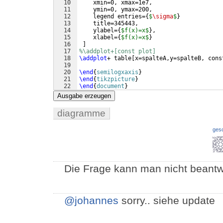
10
    xmin=0, xmax=1e7,
11
    ymin=0, ymax=200,
12
    legend entries=
{
$
\sigma
$
}
13
    title=345443,
14
    ylabel=
{
$f(x)=x$
}
,
15
    xlabel=
{
$f(x)=x$
}
16
]
17
%\addplot+[const plot]
18
\addplot
+ table
[
x=spalteA,y=spalteB, cons
19
20
\end
{
semilogxaxis
}
21
\end
{
tikzpicture
}
22
\end
{
document
}
Ausgabe erzeugen
diagramme
ges
Die Frage kann man nicht beantwo
@johannes
sorry.. siehe update