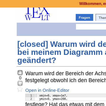
Willkommen, er
Fragen
The
[closed] Warum wird d
bei meinem Diagramm 
geändert?
Warum wird der Bereich der Ach
0
festgelegt obwohl ich den Bereic
Open in Online-Editor
1
  xmin=0, xmax=1e7,
2
  ymin=0, ymax=200,
festlege? Hat das etwas mit dem