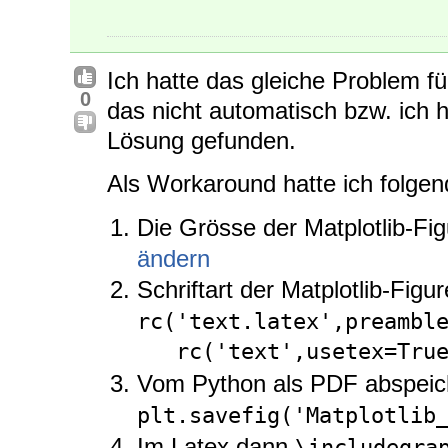
Ich hatte das gleiche Problem fü
0
das nicht automatisch bzw. ich h
Lösung gefunden.
Als Workaround hatte ich folge
Die Grösse der Matplotlib-Fi
ändern
Schriftart der Matplotlib-Fi
rc('text.latex',preamble
   rc('text',usetex=Tru
Vom Python als PDF abspeic
plt.savefig('Matplotlib
Im Latex dann
\includegra