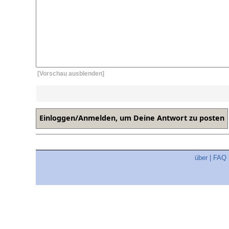
[Vorschau ausblenden]
über
|
FAQ