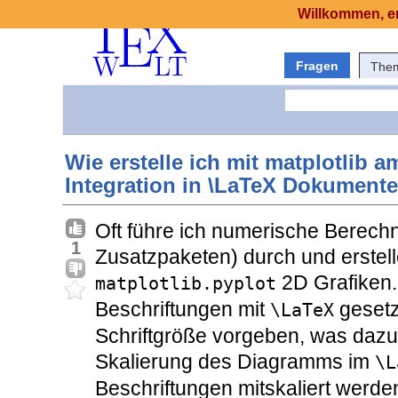
Willkommen, er
Fragen
The
Wie erstelle ich mit matplotlib
Integration in \LaTeX Dokument
Oft führe ich numerische Berech
1
Zusatzpaketen) durch und erstel
2D Grafiken. 
matplotlib.pyplot
Beschriftungen mit
gesetz
\LaTeX
Schriftgröße vorgeben, was dazu 
Skalierung des Diagramms im
\L
Beschriftungen mitskaliert werde