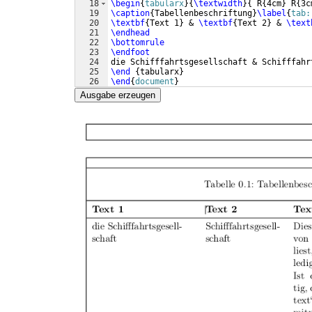
18
\begin
{
tabularx
}
{
\textwidth
}
{
 R
{
4cm
}
 R
{
3c
19
\caption
{
Tabellenbeschriftung
}
\label
{
tab:
20
\textbf
{
Text 1
}
 & 
\textbf
{
Text 2
}
 & 
\text
21
\endhead
22
\bottomrule
23
\endfoot
24
die Schifffahrtsgesellschaft & Schifffahr
25
\end
{
tabularx
}
26
\end
{
document
}
Ausgabe erzeugen