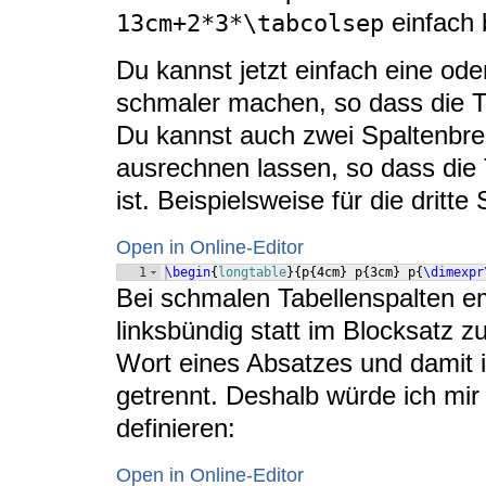
einfach b
13cm+2*3*\tabcolsep
Du kannst jetzt einfach eine od
schmaler machen, so dass die Tabe
Du kannst auch zwei Spaltenbrei
ausrechnen lassen, so dass die 
ist. Beispielsweise für die dritte 
Open in Online-Editor
1
\begin
{
longtable
}
{
p
{
4cm
}
 p
{
3cm
}
 p
{
\dimexpr
Bei schmalen Tabellenspalten em
linksbündig statt im Blocksatz 
Wort eines Absatzes und damit in
getrennt. Deshalb würde ich mir
definieren:
Open in Online-Editor