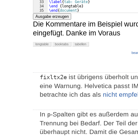
33
\label
{
tab: Geräte
}
34
\end
{
longtable
}
35
\end
{
document
}
Ausgabe erzeugen
Die Kommentare im Beispiel wur
eingefügt. Danke im Voraus
longtable
booktabs
tabellen
bear
ist übrigens überholt u
fixltx2e
eine Warnung. Helvetica passt I
betrachte ich das als
nicht empfe
In
-Spalten gibt es außerdem a
p
Trennung bei Bedarf. Der Teil der
überhaupt nicht. Damit die Gesamt