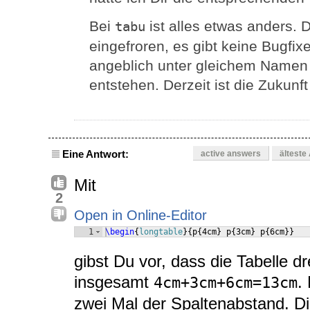
Bei
ist alles etwas anders. D
tabu
eingefroren, es gibt keine Bugfi
angeblich unter gleichem Namen 
entstehen. Derzeit ist die Zukunf
Eine Antwort:
active answers
älteste
Mit
2
Open in Online-Editor
1
\begin
{
longtable
}
{
p
{
4cm
}
 p
{
3cm
}
 p
{
6cm
}}
gibst Du vor, dass die Tabelle dr
insgesamt
.
4cm+3cm+6cm=13cm
zwei Mal der Spaltenabstand. Di