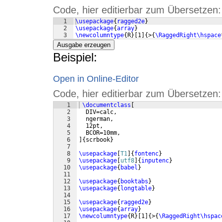
Code, hier editierbar zum Übersetzen:
1
\usepackage
{
ragged2e
}
2
\usepackage
{
array
}
3
\newcolumntype
{
R
}
[
1
]
{
>
{
\RaggedRight\hspace
Ausgabe erzeugen
Beispiel:
Open in Online-Editor
Code, hier editierbar zum Übersetzen:
1
\documentclass
[
2
  DIV=calc,
3
  ngerman,
4
  12pt,
5
  BCOR=10mm,
6
]
{
scrbook
}
7
8
\usepackage
[
T1
]
{
fontenc
}
9
\usepackage
[
utf8
]
{
inputenc
}
10
\usepackage
{
babel
}
11
12
\usepackage
{
booktabs
}
13
\usepackage
{
longtable
}
14
15
\usepackage
{
ragged2e
}
16
\usepackage
{
array
}
17
\newcolumntype
{
R
}
[
1
]
{
>
{
\RaggedRight\hspac