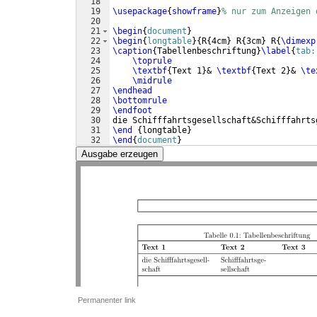
18
19
\usepackage
{
showframe
}
% nur zum Anzeigen 
20
21
\begin
{
document
}
22
\begin
{
longtable
}
{
R
{
4cm
}
 R
{
3cm
}
 R
{
\dimexp
23
\caption
{
Tabellenbeschriftung
}
\label
{
tab:
24
\toprule
25
\textbf
{
Text 1
}
& 
\textbf
{
Text 2
}
& 
\te
26
\midrule
27
\endhead
28
\bottomrule
29
\endfoot
30
die Schifffahrtsgesellschaft&Schifffahrts
31
\end
{
longtable
}
32
\end
{
document
}
Ausgabe erzeugen
Permanenter link