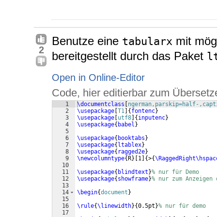
Benutze eine
mit mög
tabularx
2
bereitgestellt durch das Paket
l
Open in Online-Editor
Code, hier editierbar zum Übersetz
1
\documentclass
[
ngerman,parskip=half-,capt
2
\usepackage
[
T1
]
{
fontenc
}
3
\usepackage
[
utf8
]
{
inputenc
}
4
\usepackage
{
babel
}
5
6
\usepackage
{
booktabs
}
7
\usepackage
{
ltablex
}
8
\usepackage
{
ragged2e
}
9
\newcolumntype
{
R
}
[
1
]
{
>
{
\RaggedRight\hspac
10
11
\usepackage
{
blindtext
}
% nur für Demo
12
\usepackage
{
showframe
}
% nur zum Anzeigen 
13
14
\begin
{
document
}
15
16
\rule
{
\linewidth
}
{
0.5pt
}
% nur für demo
17