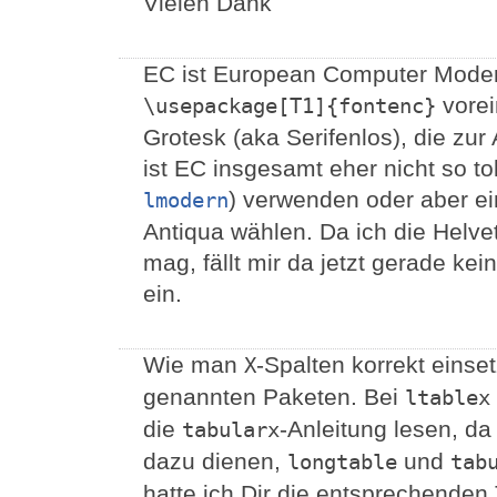
Vielen Dank
EC ist European Computer Modern,
vorei
\usepackage[T1]{fontenc}
Grotesk (aka Serifenlos), die zur 
ist EC insgesamt eher nicht so to
) verwenden oder aber ei
lmodern
Antiqua wählen. Da ich die Helve
mag, fällt mir da jetzt gerade k
ein.
Wie man
-Spalten korrekt einse
X
genannten Paketen. Bei
ltablex
die
-Anleitung lesen, da
tabularx
dazu dienen,
und
longtable
tab
hatte ich Dir die entsprechenden