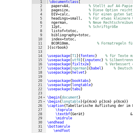
1
\documentclass
[
2
  paper=A4,         
% Stellt auf A4-Papie
3
  pagesize,         
% Diese Option reicht
4
  DIV=calc,         
% Für einen guten Sat
5
  headings=small,   
% Für etwas kleinere 
6
  ngerman,          
% Neue Rechtschreibun
7
  12pt,             
% Schriftgröße
8
  listof=totoc, 
9
  bibliography=totoc, 
10
  index=totoc, 
11
  BCOR10mm,             
% Formatregeln fü
12
]
{
scrbook
}
13
14
\usepackage
[
T1
]
{
fontenc
}
% für Texte m
15
\usepackage
[
utf8
]
{
inputenc
}
% Silbentrenn
16
\usepackage
{
fixltx2e
}
% Verbessert 
17
\usepackage
[
ngerman
]
{
babel
}
% Deutsch
18
\usepackage
{
helvet
}
19
20
\usepackage
{
booktabs
}
21
\usepackage
{
longtable
}
22
\usepackage
{
tabu
}
23
24
\begin
{
document
}
25
\begin
{
longtable
}
{
p
{
4cm
}
 p
{
3cm
}
 p
{
6cm
}}
26
\caption
{
Tabellarische Auflistung der im 
27
\toprule
28
\textbf
{
Gerät
}
                      &
29
\midrule
30
\endhead
31
\bottomrule
32
\endfoot