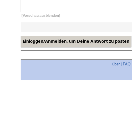
[Vorschau ausblenden]
über
|
FAQ