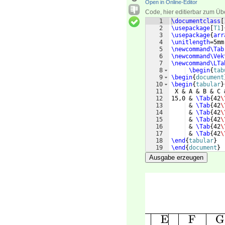
Open in Online-Editor
Code, hier editierbar zum Üb
1
\documentclass
[
2
\usepackage
[
T1
]
3
\usepackage
{
arr
4
\unitlength
=5mm
5
\newcommand\Tab
6
\newcommand\Vek
7
\newcommand\LTa
8
\begin
{
tab
9
\begin
{
document
10
\begin
{
tabular
}
11
 X & A & B & C 
12
15,0 & 
\Tab
{
42
\
13
 & 
\Tab
{
42
\
14
 & 
\Tab
{
42
\
15
 & 
\Tab
{
42
\
16
 & 
\Tab
{
42
\
17
 & 
\Tab
{
42
\
18
\end
{
tabular
}
19
\end
{
document
}
Ausgabe erzeugen