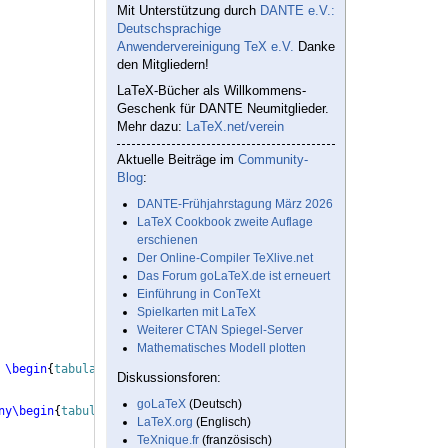
Mit Unterstützung durch
DANTE e.V.:
Deutschsprachige
Anwendervereinigung TeX e.V.
Danke
den Mitgliedern!
LaTeX-Bücher als Willkommens-
Geschenk für DANTE Neumitglieder.
Mehr dazu:
LaTeX.net/verein
Aktuelle Beiträge im
Community-
Blog
:
DANTE-Frühjahrstagung März 2026
LaTeX Cookbook zweite Auflage
erschienen
Der Online-Compiler TeXlive.net
Das Forum goLaTeX.de ist erneuert
Einführung in ConTeXt
Spielkarten mit LaTeX
Weiterer CTAN Spiegel-Server
Mathematisches Modell plotten
\begin
{
tabular
}
{
@
{
}
c@
{
}}
42
\\
1,2
\\
0,05
\end
{
tabular
}
 & 
\tiny
\begi
Diskussionsforen:
goLaTeX
(Deutsch)
ny
\begin
{
tabular
}
{
@
{
}
c@
{
}}
42
\\
11
\\
0,8
\end
{
tabular
}
 & 
\tiny
\begin
LaTeX.org
(Englisch)
TeXnique.fr
(französisch)