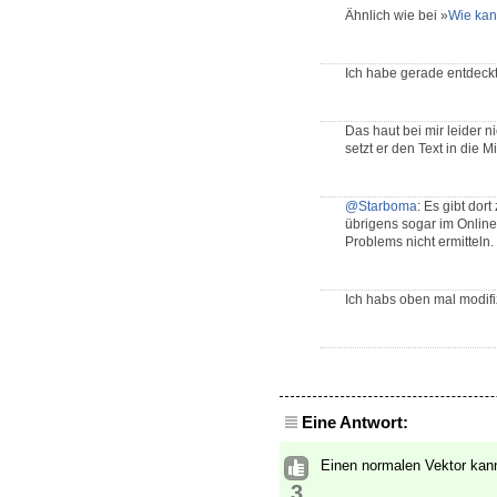
Ähnlich wie bei »
Wie kann
Ich habe gerade entdeckt
Das haut bei mir leider n
setzt er den Text in die 
@Starboma
: Es gibt dor
übrigens sogar im Online
Problems nicht ermitteln.
Ich habs oben mal modifi
Eine Antwort:
Einen normalen Vektor kan
3