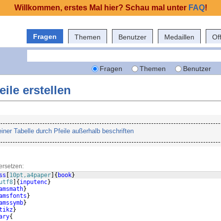
Willkommen, erstes Mal hier? Schau mal unter
FAQ
!
Fragen
Themen
Benutzer
Medaillen
Of
Fragen
Themen
Benutzer
ile erstellen
einer Tabelle durch Pfeile außerhalb beschriften
ersetzen:
ss
[
10pt,a4paper
]
{
book
}
utf8
]
{
inputenc
}
amsmath
}
amsfonts
}
amssymb
}
tikz
}
ary
{