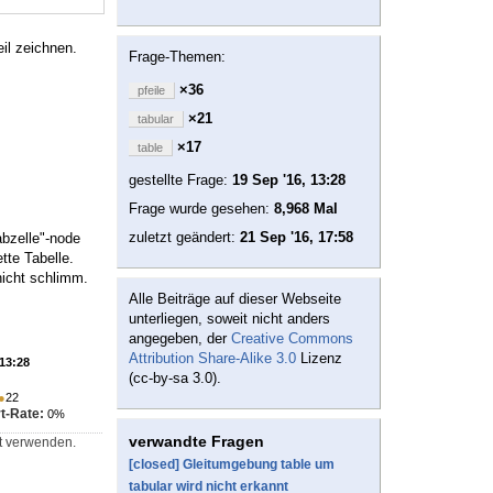
il zeichnen.
Frage-Themen:
×36
pfeile
×21
tabular
×17
table
gestellte Frage:
19 Sep '16, 13:28
Frage wurde gesehen:
8,968 Mal
zuletzt geändert:
21 Sep '16, 17:58
abzelle"-node
tte Tabelle.
 nicht schlimm.
Alle Beiträge auf dieser Webseite
unterliegen, soweit nicht anders
angegeben, der
Creative Commons
Attribution Share-Alike 3.0
Lizenz
 13:28
(cc-by-sa 3.0).
●
22
t-Rate:
0%
verwandte Fragen
xt verwenden.
[closed] Gleitumgebung table um
tabular wird nicht erkannt