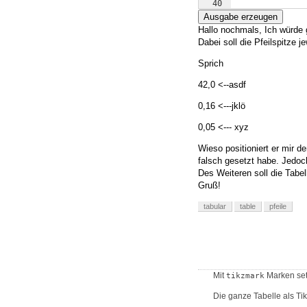
40
41
}
;
Ausgabe erzeugen
Hallo nochmals, Ich würde g
Dabei soll die Pfeilspitze je
Sprich
42,0 <--asdf
0,16 <---jklö
0,05 <--- xyz
Wieso positioniert er mir de
falsch gesetzt habe. Jedoch
Des Weiteren soll die Tabell
Gruß!
tabular
table
pfeile
Mit
Marken set
tikzmark
Die ganze Tabelle als Ti