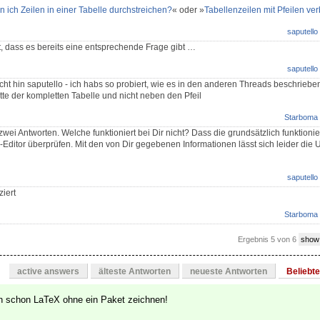
 ich Zeilen in einer Tabelle durchstreichen?
« oder »
Tabellenzeilen mit Pfeilen ve
saputello
, dass es bereits eine entsprechende Frage gibt …
saputello
icht hin saputello - ich habs so probiert, wie es in den anderen Threads beschrieben
Mitte der kompletten Tabelle und nicht neben den Pfeil
Starboma
t zwei Antworten. Welche funktioniert bei Dir nicht? Dass die grundsätzlich funktionie
-Editor überprüfen. Mit den von Dir gegebenen Informationen lässt sich leider die
saputello
ziert
Starboma
Ergebnis 5 von 6
show
active answers
älteste Antworten
neueste Antworten
Beliebt
n schon LaTeX ohne ein Paket zeichnen!