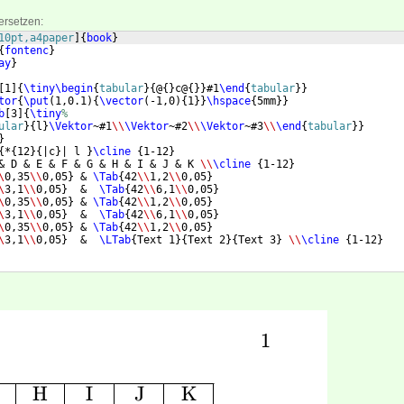
ersetzen:
10pt,a4paper
]
{
book
}
{
fontenc
}
ay
}
[
1
]
{
\tiny
\begin
{
tabular
}
{
@
{
}
c@
{
}}
#1
\end
{
tabular
}
}
tor
{
\put
(
1,0.1
)
{
\vector
(
-1,0
)
{
1
}}
\hspace
{
5mm
}}
b
[
3
]
{
\tiny
%
ular
}
{
l
}
\Vektor
~#1
\\
\Vektor
~#2
\\
\Vektor
~#3
\\
\end
{
tabular
}
}
}
{
*
{
12
}
{
|c
}
| l 
}
\cline
{
1-12
}
& D & E & F & G & H & I & J & K 
\\
\cline
{
1-12
}
\
0,35
\\
0,05
}
 & 
\Tab
{
42
\\
1,2
\\
0,05
}
\
3,1
\\
0,05
}
  &  
\Tab
{
42
\\
6,1
\\
0,05
}
\
0,35
\\
0,05
}
 & 
\Tab
{
42
\\
1,2
\\
0,05
}
\
3,1
\\
0,05
}
  &  
\Tab
{
42
\\
6,1
\\
0,05
}
\
0,35
\\
0,05
}
 & 
\Tab
{
42
\\
1,2
\\
0,05
}
\
3,1
\\
0,05
}
  &  
\LTab
{
Text 1
}
{
Text 2
}
{
Text 3
}
\\
\cline
{
1-12
}