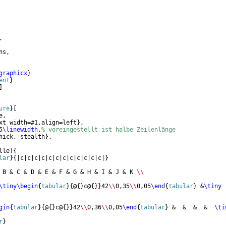
,
ns,
graphicx
}
ent
}
]
ure
}
[
e,
xt width=#1,align=left
}
,
5
\linewidth
,
% voreingestellt ist halbe Zeilenlänge
hick,-stealth
}
,
lle
)
{
lar
}
{
|c|c|c|c|c|c|c|c|c|c|c|c|
}
 B & C & D & E & F & G & H & I & J & K 
\\
\tiny
\begin
{
tabular
}
{
@
{
}
c@
{
}}
42
\\
0,35
\\
0,05
\end
{
tabular
}
 &
\tiny
gin
{
tabular
}
{
@
{
}
c@
{
}}
42
\\
0,36
\\
0,05
\end
{
tabular
}
 &  &  &  &  
\ti
r
}