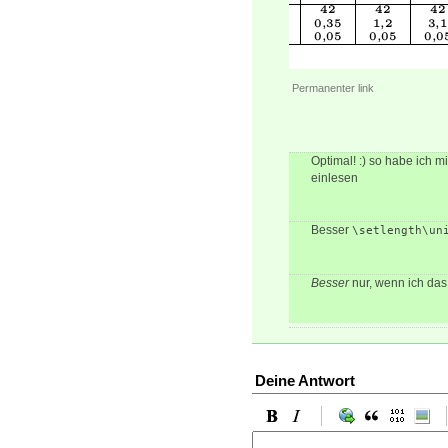
Permanenter link
Optimal! :) so habe ich mi
einlesen
Besser
\setlength\un
Besser
nur, wenn ich da
Deine Antwort