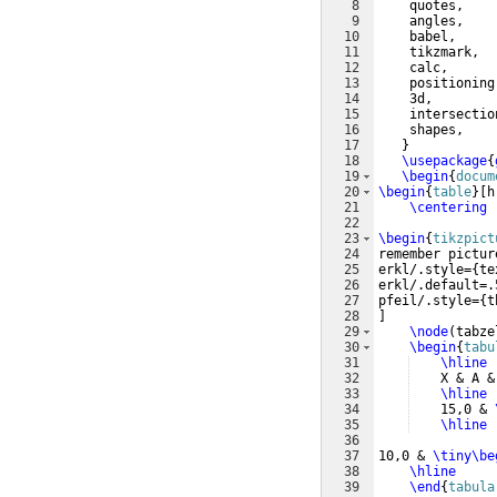
8
    quotes,
9
    angles,
10
    babel,
11
    tikzmark,
12
    calc,
13
    positioning
14
    3d,
15
    intersectio
16
    shapes,
17
}
18
\usepackage
{
19
\begin
{
docum
20
\begin
{
table
}
[
h
21
\centering
22
23
\begin
{
tikzpict
24
remember pictur
25
erkl/.style=
{
te
26
erkl/.default=.
27
pfeil/.style=
{
t
28
]
29
\node
(
tabze
30
\begin
{
tabu
31
\hline
32
    X & A &
33
\hline
34
    15,0 & 
35
\hline
36
37
10,0 & 
\tiny
\be
38
\hline
39
\end
{
tabula