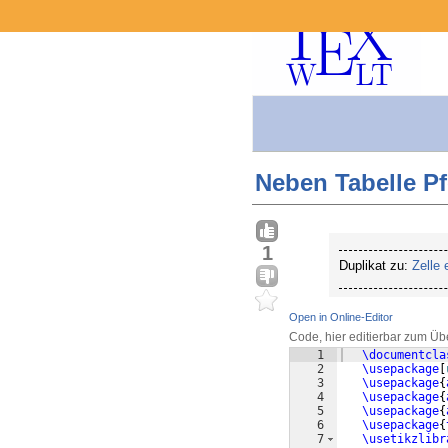
Neben Tabelle Pfe
1
Duplikat zu:
Zelle 
Open in Online-Editor
Code, hier editierbar zum Üb
1
\documentcla
2
\usepackage
[
3
\usepackage
{
4
\usepackage
{
5
\usepackage
{
6
\usepackage
{
7
\usetikzlibr