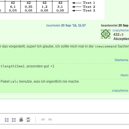
bearbeitet
20 Sep '16, 11:57
beantwortet
20 Sep 
crazyhorse
432
●
3
Akzeptier
r das vorgestellt, super! Ich glaube, ich sollte mich mal in die
Sachen 
\newcommand
Starboma
, ansonsten gut: +1
itlength{5mm}
Henri
s Paket
benutze, was ich eigentlich nie mache.
calc
crazyhorse