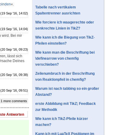
rbinden
«.
Tabelle nach vertikalem
Spaltentrenner ausrichten
(19 Sep '16, 14:02)
Wie forciere ich waagerechte oder
senkrechte Linien in TikZ?
(19 Sep '16, 14:04)
 wird. Bei mir
Wie kann ich die Biegung von TikZ-
Pfeilen einstellen?
(20 Sep '16, 09:23)
Wie kann man die Beschriftung bei
ren, lässt sich
\definearrow von chemfig
 Ursache Deines
verschieben?
Zeilenumbruch in der Beschriftung
(20 Sep '16, 09:38)
von Reaktionpfeil in chemfig?
Warum ist nach tabbing so ein großer
(20 Sep '16, 09:51)
Abstand?
 1 more comments
erste Abbildung mit TikZ; Feedback
zur Methodik
este Antworten
Wie kann ich TikZ-Pfeile kürzer
machen?
Kann ich mit LuaTeX Positionen im