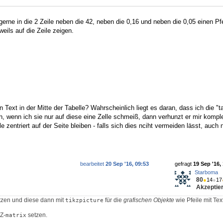
erne in die 2 Zeile neben die 42, neben die 0,16 und neben die 0,05 einen Pfe
weils auf die Zeile zeigen.
n Text in der Mitte der Tabelle? Wahrscheinlich liegt es daran, dass ich die "t
, wenn ich sie nur auf diese eine Zelle schmeiß, dann verhunzt er mir komple
e zentriert auf der Seite bleiben - falls sich dies nciht vermeiden lässt, auch
bearbeitet
20 Sep '16, 09:53
gefragt
19 Sep '16,
Starboma
80
●
14
●
17
Akzeptier
zen und diese dann mit
für die
grafischen Objekte
wie Pfeile mit Te
tikzpicture
kZ-
setzen.
matrix