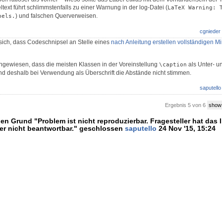
ext führt schlimmstenfalls zu einer Warnung in der log-Datei (
LaTeX Warning: T
) und falschen Querverweisen.
bels.
cgnieder
sich, dass Codeschnipsel an Stelle eines
nach Anleitung erstellen vollständigen M
ingewiesen, dass die meisten Klassen in der Voreinstellung
als Unter- un
\caption
und deshalb bei Verwendung als Überschrift die Abstände nicht stimmen.
saputello
Ergebnis 5 von 6
show
n Grund "Problem ist nicht reproduzierbar. Fragesteller hat das 
her nicht beantwortbar." geschlossen
saputello
24 Nov '15, 15:24