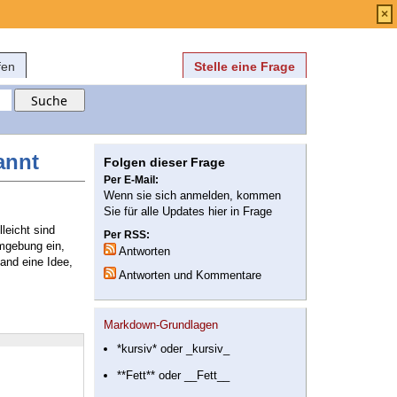
Anmelden
über
FAQ
×
fen
Stelle eine Frage
annt
Folgen dieser Frage
Per E-Mail:
Wenn sie sich anmelden, kommen
Sie für alle Updates hier in Frage
leicht sind
Per RSS:
Umgebung ein,
Antworten
mand eine Idee,
Antworten und Kommentare
Markdown-Grundlagen
*kursiv* oder _kursiv_
**Fett** oder __Fett__