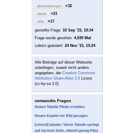
×32
gleitumgebungen
×21
tabular
×17
table
gestellte Frage:
10 Sep '15, 19:34
Frage wurde gesehen:
4,695 Mal
zuletzt geändert:
24 Nov '15, 15:24
Alle Beiträge auf dieser Webseite
unterliegen, soweit nicht anders
angegeben, der
Creative Commons
Attribution Share-Alike 3.0
Lizenz
(cc-by-sa 3.0).
verwandte Fragen
Neben Tabelle Pfeile erstellen
Neues Kapitel vor Bild gezogen
[closed] tabular: Vierte Tabelle springt
auf nächste Seite, obwohl genug Platz