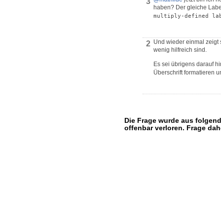
3
haben? Der gleiche Labelt
multiply-defined la
Und wieder einmal zeigt 
2
wenig hilfreich sind.
Es sei übrigens darauf h
Überschrift formatieren 
Die Frage wurde aus folgende
offenbar verloren. Frage da