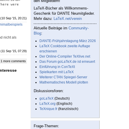
den Mitgliedern!
here were 
LaTeX-Bücher als Willkommens-
Geschenk für DANTE Neumitglieder.
(10 Sep '15, 20:21)
Mehr dazu:
LaTeX.net/verein
inimalbeispiels
Aktuelle Beiträge im
Community-
Blog
:
d nicht als
DANTE-Frühjahrstagung März 2026
LaTeX Cookbook zweite Auflage
(11 Sep '15, 07:29)
erschienen
Der Online-Compiler TeXlive.net
 1 more comments
Das Forum goLaTeX.de ist erneuert
Einführung in ConTeXt
Interesse
Spielkarten mit LaTeX
Weiterer CTAN Spiegel-Server
Mathematisches Modell plotten
Diskussionsforen:
goLaTeX
(Deutsch)
LaTeX.org
(Englisch)
TeXnique.fr
(französisch)
Frage-Themen: