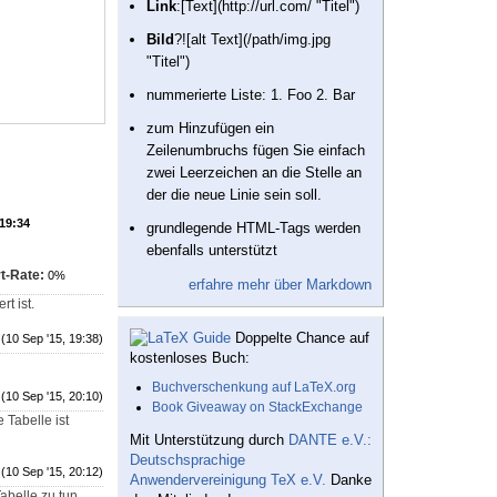
Link
:[Text](http://url.com/ "Titel")
Bild
?![alt Text](/path/img.jpg
"Titel")
nummerierte Liste: 1. Foo 2. Bar
zum Hinzufügen ein
Zeilenumbruchs fügen Sie einfach
zwei Leerzeichen an die Stelle an
der die neue Linie sein soll.
 19:34
grundlegende HTML-Tags werden
ebenfalls unterstützt
t-Rate:
0%
erfahre mehr über Markdown
rt ist.
Doppelte Chance auf
(10 Sep '15, 19:38)
kostenloses Buch:
Buchverschenkung auf LaTeX.org
(10 Sep '15, 20:10)
Book Giveaway on StackExchange
 Tabelle ist
Mit Unterstützung durch
DANTE e.V.:
Deutschsprachige
(10 Sep '15, 20:12)
Anwendervereinigung TeX e.V.
Danke
abelle zu tun