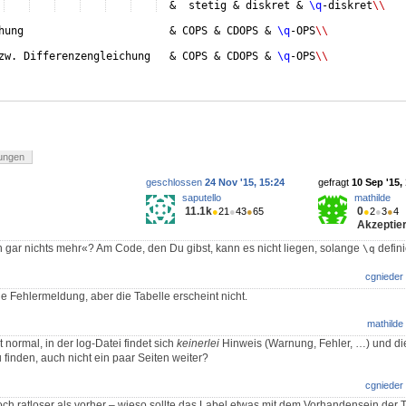
  &  stetig & diskret & 
\q
-diskret
\\
hung                       & COPS & CDOPS & 
\q
-OPS
\\
zw. Differenzengleichung   & COPS & CDOPS & 
\q
-OPS
\\
ungen
geschlossen
24 Nov '15, 15:24
gefragt
10 Sep '15,
saputello
mathilde
11.1k
0
●
21
●
43
●
65
●
2
●
3
●
4
Akzeptier
h gar nichts mehr«? Am Code, den Du gibst, kann es nicht liegen, solange
definie
\q
cgnieder
eine Fehlermeldung, aber die Tabelle erscheint nicht.
mathilde
t normal, in der log-Datei findet sich
keinerlei
Hinweis (Warnung, Fehler, …) und die
finden, auch nicht ein paar Seiten weiter?
cgnieder
noch ratloser als vorher – wieso sollte das Label etwas mit dem Vorhandensein der T