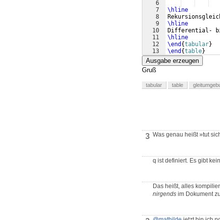
6
7
\hline
8
Rekursionsgleic
9
\hline
10
Differential- b
11
\hline
12
\end
{
tabular
}
13
\end
{
table
}
Ausgabe erzeugen
Gruß
tabular
table
gleitumgeb
Was genau heißt »tut sic
3
q ist definiert. Es gibt k
Das heißt, alles kompilier
nirgends
im Dokument zu 
@mathilde
jetzt bin ich 