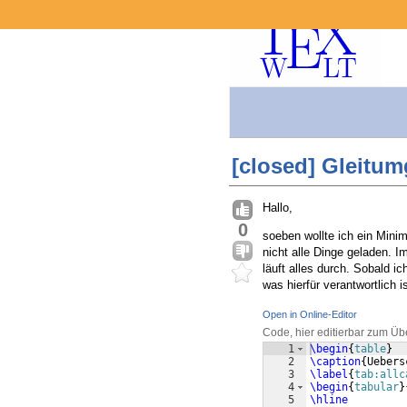
[closed] Gleitum
Hallo,
0
soeben wollte ich ein Minim
nicht alle Dinge geladen. I
läuft alles durch. Sobald i
was hierfür verantwortlich is
Open in Online-Editor
Code, hier editierbar zum Üb
1
\begin
{
table
}
2
\caption
{
Uebers
3
\label
{
tab:allc
4
\begin
{
tabular
}
5
\hline