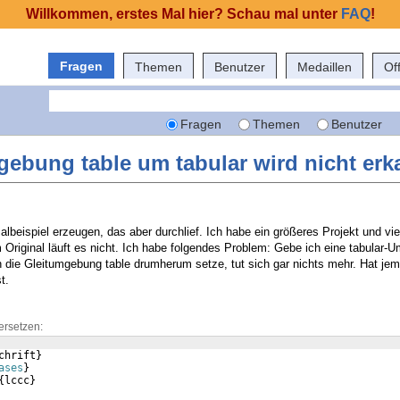
Willkommen, erstes Mal hier? Schau mal unter
FAQ
!
Fragen
Themen
Benutzer
Medaillen
Of
Fragen
Themen
Benutzer
gebung table um tabular wird nicht erk
albeispiel erzeugen, das aber durchlief. Ich habe ein größeres Projekt und viel
m Original läuft es nicht. Ich habe folgendes Problem: Gebe ich eine tabular-
ch die Gleitumgebung table drumherum setze, tut sich gar nichts mehr. Hat je
t.
ersetzen:
chrift
}
ases
}
{
lccc
}