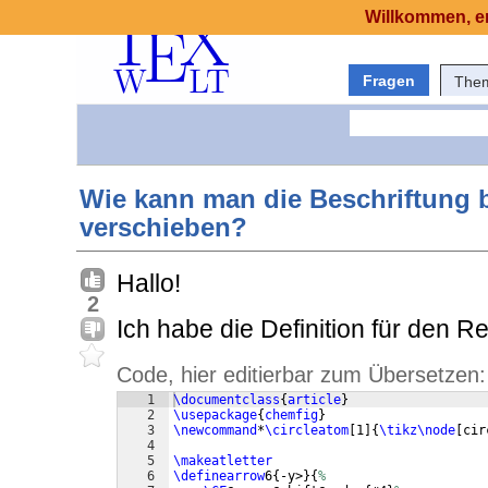
Willkommen, er
Fragen
The
Wie kann man die Beschriftung b
verschieben?
Hallo!
2
Ich habe die Definition für den R
Code, hier editierbar zum Übersetzen:
1
\documentclass
{
article
}
2
\usepackage
{
chemfig
}
3
\newcommand
*
\circleatom
[
1
]
{
\tikz\node
[
cir
4
5
\makeatletter
6
\definearrow
6
{
-y>
}
{
%