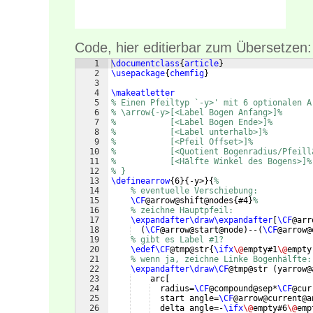
Code, hier editierbar zum Übersetzen:
1
\documentclass
{
article
}
2
\usepackage
{
chemfig
}
3
4
\makeatletter
5
% Einen Pfeiltyp `-y>' mit 6 optionalen A
6
% \arrow{-y>[<Label Bogen Anfang>]%
7
%           [<Label Bogen Ende>]%
8
%           [<Label unterhalb>]%
9
%           [<Pfeil Offset>]%
10
%           [<Quotient Bogenradius/Pfeill
11
%           [<Hälfte Winkel des Bogens>]%
12
% }
13
\definearrow
{
6
}
{
-y>
}
{
%
14
% eventuelle Verschiebung:
15
\CF
@arrow@shift@nodes
{
#4
}
%
16
% zeichne Hauptpfeil:
17
\expandafter\draw\expandafter
[
\CF
@arr
18
(
\CF
@arrow@start@node
)
--
(
\CF
@arrow@
19
% gibt es Label #1?
20
\edef\CF
@tmp@str
{
\ifx
\@
empty#1
\@
empty
21
% wenn ja, zeichne Linke Bogenhälfte:
22
\expandafter\draw\CF
@tmp@str 
(
yarrow@
23
    arc
[
24
  radius=
\CF
@compound@sep*
\CF
@cur
25
  start angle=
\CF
@arrow@current@a
26
  delta angle=-
\ifx
\@
empty#6
\@
emp