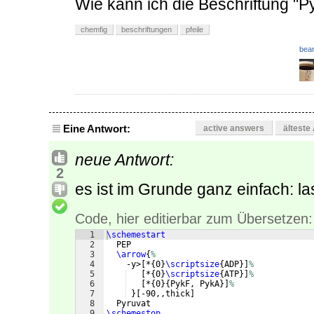
Wie kann ich die Beschriftung "P
chemfig
beschriftungen
pfeile
bear
Eine Antwort:
active answers
älteste
neue Antwort:
2
es ist im Grunde ganz einfach: 
Code, hier editierbar zum Übersetzen:
1
\schemestart
2
  PEP
3
\arrow
{
%
4
    -y>
[
*
{
0
}
\scriptsize
{
ADP
}]
%
5
[
*
{
0
}
\scriptsize
{
ATP
}]
%
6
[
*
{
0
}
{
PykF, PykA
}]
%
7
}
[
-90,,thick
]
8
  Pyruvat
9
\schemestop