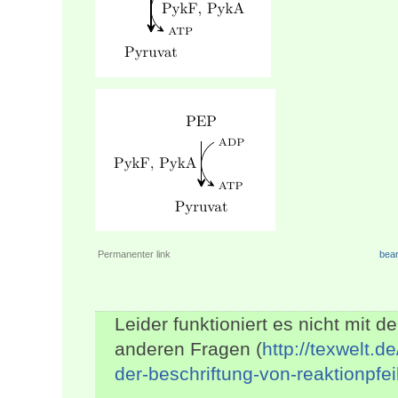
Permanenter link
bear
Leider funktioniert es nicht mit
anderen Fragen (
http://texwelt.
der-beschriftung-von-reaktionpfei