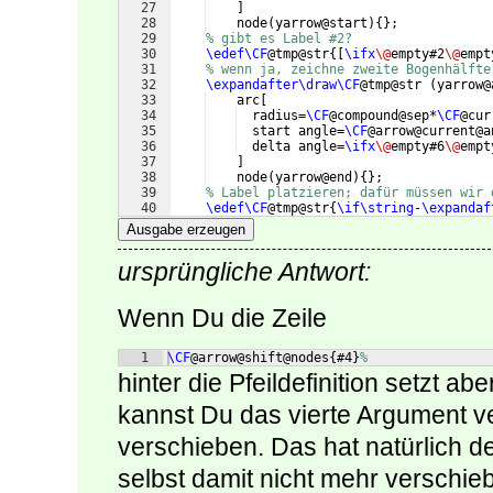
27
]
28
    node
(
yarrow@start
)
{
}
;
29
% gibt es Label #2?
30
\edef\CF
@tmp@str
{[
\ifx
\@
empty#2
\@
empt
31
% wenn ja, zeichne zweite Bogenhälfte
32
\expandafter\draw\CF
@tmp@str 
(
yarrow@
33
    arc
[
34
  radius=
\CF
@compound@sep*
\CF
@cur
35
  start angle=
\CF
@arrow@current@a
36
  delta angle=
\ifx
\@
empty#6
\@
empt
37
]
38
    node
(
yarrow@end
)
{
}
;
39
% Label platzieren; dafür müssen wir 
40
\edef\CF
@tmp@str
{
\if\string
-
\expandaf
41
% platziere Label #1 und #2:
Ausgabe erzeugen
ursprüngliche Antwort:
Wenn Du die Zeile
1
\CF
@arrow@shift@nodes
{
#4
}
%
hinter die Pfeildefinition setzt ab
kannst Du das vierte Argument 
verschieben. Das hat natürlich d
selbst damit nicht mehr verschie