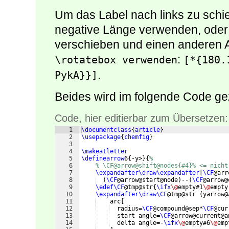
Um das Label nach links zu schi
negative Länge verwenden, oder 
verschieben und einen anderen A
:
\rotatebox verwenden
[*{180.
.
PykA}}]
Beides wird im folgende Code gez
Code, hier editierbar zum Übersetzen:
1
\documentclass
{
article
}
2
\usepackage
{
chemfig
}
3
4
\makeatletter
5
\definearrow
6
{
-y>
}
{
%
6
% \CF@arrow@shift@nodes{#4}% <= nicht
7
\expandafter\draw\expandafter
[
\CF
@arr
8
(
\CF
@arrow@start@node
)
--
(
\CF
@arrow@
9
\edef\CF
@tmp@str
{
\ifx
\@
empty#1
\@
empty
10
\expandafter\draw\CF
@tmp@str 
(
yarrow@
11
    arc
[
12
  radius=
\CF
@compound@sep*
\CF
@cur
13
  start angle=
\CF
@arrow@current@a
14
  delta angle=-
\ifx
\@
empty#6
\@
emp