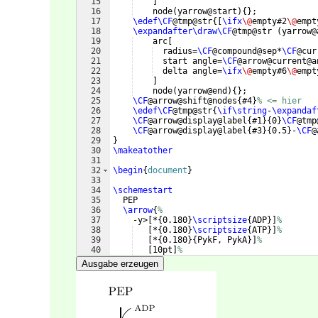
15
]
16
    node
(
yarrow@start
)
{
}
;
17
\edef\CF
@tmp@str
{[
\ifx
\@
empty#2
\@
empt
18
\expandafter\draw\CF
@tmp@str 
(
yarrow@
19
    arc
[
20
  radius=
\CF
@compound@sep*
\CF
@cur
21
  start angle=
\CF
@arrow@current@a
22
  delta angle=
\ifx
\@
empty#6
\@
empt
23
]
24
    node
(
yarrow@end
)
{
}
;
25
\CF
@arrow@shift@nodes
{
#4
}
% <= hier
26
\edef\CF
@tmp@str
{
\if\string
-
\expandaf
27
\CF
@arrow@display@label
{
#1
}
{
0
}
\CF
@tmp
28
\CF
@arrow@display@label
{
#3
}
{
0.5
}
-
\CF
@
29
}
30
\makeatother
31
32
\begin
{
document
}
33
34
\schemestart
35
  PEP
36
\arrow
{
%
37
    -y>
[
*
{
0.180
}
\scriptsize
{
ADP
}]
%
38
[
*
{
0.180
}
\scriptsize
{
ATP
}]
%
39
[
*
{
0.180
}
{
PykF, PykA
}]
%
40
[
10pt
]
%
41
}
[
-90,,thick
]
Ausgabe erzeugen