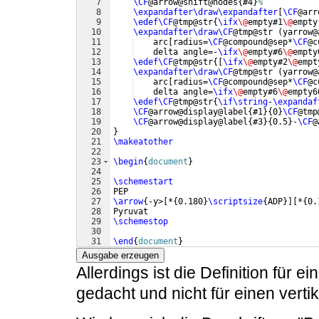
7
\CF
@arrow@shift@nodes
{
#4
}
%
8
\expandafter\draw\expandafter
[
\CF
@arr
9
\edef\CF
@tmp@str
{
\ifx
\@
empty#1
\@
empty
10
\expandafter\draw\CF
@tmp@str 
(
yarrow@
11
    arc
[
radius=
\CF
@compound@sep*
\CF
@c
12
    delta angle=-
\ifx
\@
empty#6
\@
empty
13
\edef\CF
@tmp@str
{[
\ifx
\@
empty#2
\@
empt
14
\expandafter\draw\CF
@tmp@str 
(
yarrow@
15
    arc
[
radius=
\CF
@compound@sep*
\CF
@c
16
    delta angle=
\ifx
\@
empty#6
\@
empty6
17
\edef\CF
@tmp@str
{
\if\string
-
\expandaf
18
\CF
@arrow@display@label
{
#1
}
{
0
}
\CF
@tmp
19
\CF
@arrow@display@label
{
#3
}
{
0.5
}
-
\CF
@
20
}
21
\makeatother
22
23
\begin
{
document
}
24
25
\schemestart
26
PEP
27
\arrow
{
-y>
[
*
{
0.180
}
\scriptsize
{
ADP
}]
[
*
{
0.
28
Pyruvat
29
\schemestop
30
31
\end
{
document
}
Ausgabe erzeugen
Allerdings ist die Definition für e
gedacht und nicht für einen verti