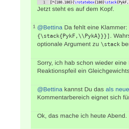
1
[
*
{
180.180
}
{
\rotatebox
{
180
}
\stack
{
PykF,
Jetzt steht es auf dem Kopf.
@Bettina
Da fehlt eine Klammer:
1
. Wahr
{\stack{PykF,\\PykA}}}]
optionale Argument zu
ben
\stack
Sorry, ich hab schon wieder ein
Reaktionspfeil ein Gleichgewicht
@Bettina
kannst Du das
als neue
Kommentarbereich eignet sich für 
Ok, das mache ich heute Abend.