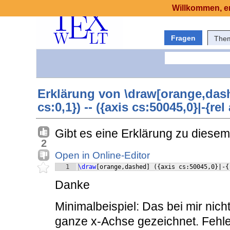
Willkommen, er
Fragen
The
Erklärung von \draw[orange,dashe
cs:0,1}) -- ({axis cs:50045,0}|-{rel
Gibt es eine Erklärung zu diesem
2
Open in Online-Editor
1
\draw
[
orange,dashed
]
({
axis cs:50045,0
}
|-
{
Danke
Minimalbeispiel: Das bei mir nich
ganze x-Achse gezeichnet. Fehl