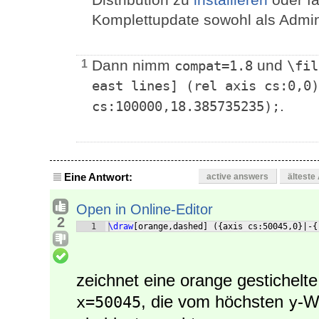
Komplettupdate sowohl als Admin
Dann nimm
und
1
compat=1.8
\fil
east lines] (rel axis cs:0,0)
.
cs:100000,18.385735235);
Eine Antwort:
active answers
älteste
Open in Online-Editor
2
1
\draw
[
orange,dashed
]
({
axis cs:50045,0
}
|-
{
zeichnet eine orange gestichelte 
, die vom höchsten
-W
x=50045
y