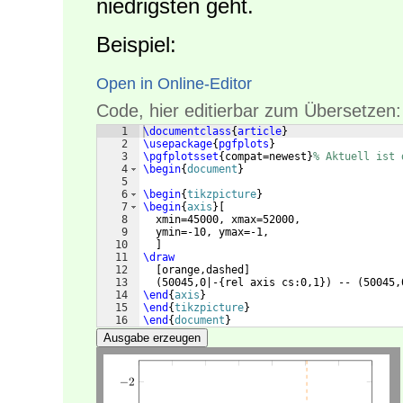
niedrigsten geht.
Beispiel:
Open in Online-Editor
Code, hier editierbar zum Übersetzen:
1
\documentclass
{
article
}
2
\usepackage
{
pgfplots
}
3
\pgfplotsset
{
compat=newest
}
% Aktuell ist 
4
\begin
{
document
}
5
6
\begin
{
tikzpicture
}
7
\begin
{
axis
}
[
8
  xmin=45000, xmax=52000,
9
  ymin=-10, ymax=-1,
10
]
11
\draw
12
[
orange,dashed
]
13
(
50045,0|-
{
rel axis cs:0,1
})
 -- 
(
50045,
14
\end
{
axis
}
15
\end
{
tikzpicture
}
16
\end
{
document
}
Ausgabe erzeugen