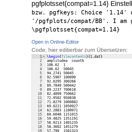
pgfplotsset{compat=1.14} Einstel
bzw. pgfkeys: Choice '1.14' u
'/pgfplots/compat/BB'. I am 
\pgfplotsset{compat=1.14}
Open in Online-Editor
Code, hier editierbar zum Übersetzen:
1
\begin
{
filecontents
}
{
1.dat
}
2
amplitudea  countb
3
106.62  1
4
106.62  50045
5
94.2741 50045
6
92.5907 100090
7
92.0295 300266
8
89.7849 500442
9
89.2237 700618
10
82.4899 750662
11
72.9502 950838
12
71.8279 1000882
13
69.0221 1050927
14
62.2883 1100971
15
60.6048 1151015
16
59.4825 1351191
17
58.9213 1401235
18
58.3602 1451279
19
57.799  1501323