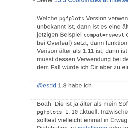
Welche
Version verwe
pgfplots
unbekannt ist, dann ist es eine 
jetzigen Beispiel
compat=newest
bei Overleaf) setzt, dann funktio
Verison älter als 1.11 ist, dann is
musst dessen Verwendung bei den
dem Fall würde ich Dir aber zu e
@esdd
1.8 habe ich
Boah! Die ist ja älter als mein S
aktuell. Inzwische
pgfplots 1.10
solltest vielleicht einmal in Erwä
Distribution zu
installieren
oder fa