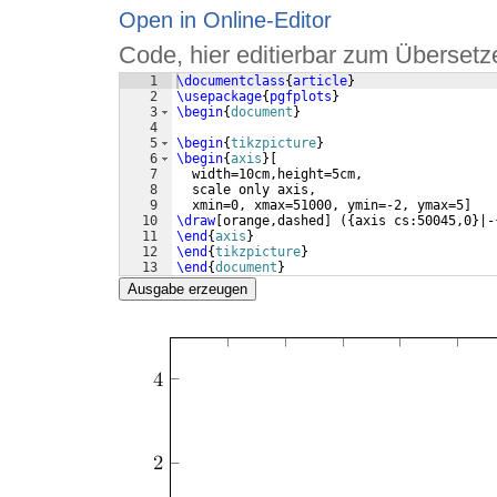
Open in Online-Editor
Code, hier editierbar zum Übersetz
1
\documentclass
{
article
}
2
\usepackage
{
pgfplots
}
3
\begin
{
document
}
4
5
\begin
{
tikzpicture
}
6
\begin
{
axis
}
[
7
  width=10cm,height=5cm,
8
  scale only axis,
9
  xmin=0, xmax=51000, ymin=-2, ymax=5
]
10
\draw
[
orange,dashed
]
({
axis cs:50045,0
}
|-
11
\end
{
axis
}
12
\end
{
tikzpicture
}
13
\end
{
document
}
Ausgabe erzeugen