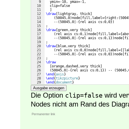
9
  ymin=-10, ymax=-1,
10
  clip=false
11
]
12
\draw
[
lightgray, thick
]
13
(
50045,0
)
node
[
fill,label=
{
right:
(
5004
14
    --
(
50045,0|-
{
rel axis cs:0,0
})
15
;
16
\draw
[
green,very thick
]
17
(
rel axis cs:0,1
)
node
[
fill,label=
{
abo
18
    --
(
50045,0|-
{
rel axis cs:0,1
})
node
[
fi
19
;
20
\draw
[
blue,very thick
]
21
(
rel axis cs:0,0
)
node
[
fill,label=
{[
la
22
    --
(
50045,0|-
{
rel axis cs:0,0
})
node
[
fi
23
;
24
\draw
25
[
orange,dashed,very thick
]
26
(
50045,0|-
{
rel axis cs:0,1
})
 -- 
(
50045,
27
\end
{
axis
}
28
\end
{
tikzpicture
}
29
\end
{
document
}
Ausgabe erzeugen
Die Option
wird ver
clip=false
Nodes nicht am Rand des Diagr
Permanenter link