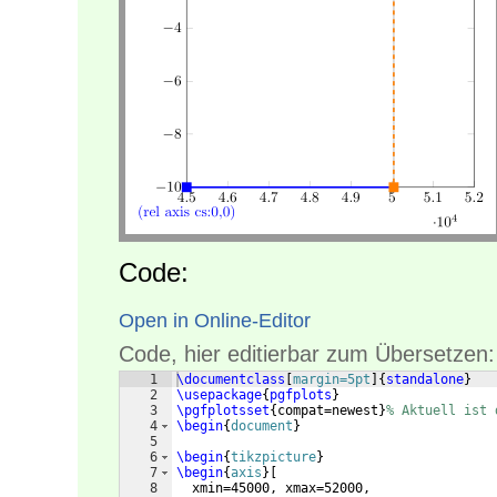
Code:
Open in Online-Editor
Code, hier editierbar zum Übersetzen:
1
\documentclass
[
margin=5pt
]
{
standalone
}
2
\usepackage
{
pgfplots
}
3
\pgfplotsset
{
compat=newest
}
% Aktuell ist 
4
\begin
{
document
}
5
6
\begin
{
tikzpicture
}
7
\begin
{
axis
}
[
8
  xmin=45000, xmax=52000,