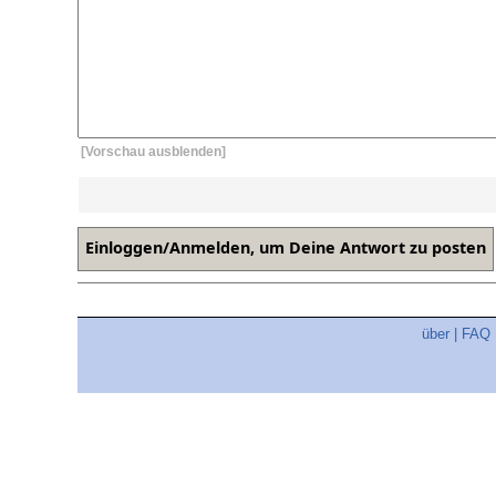
[Vorschau ausblenden]
über
|
FAQ