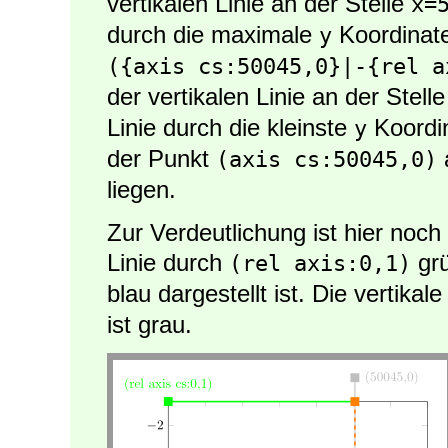
vertikalen Linie an der Stelle
x=
durch die maximale
Koordinate
y
({axis cs:50045,0}|-{rel a
der vertikalen Linie an der Stell
Linie durch die kleinste
Koordi
y
der Punkt
(axis cs:50045,0)
liegen.
Zur Verdeutlichung ist hier noch 
Linie durch
grü
(rel axis:0,1)
blau dargestellt ist. Die vertikal
ist grau.