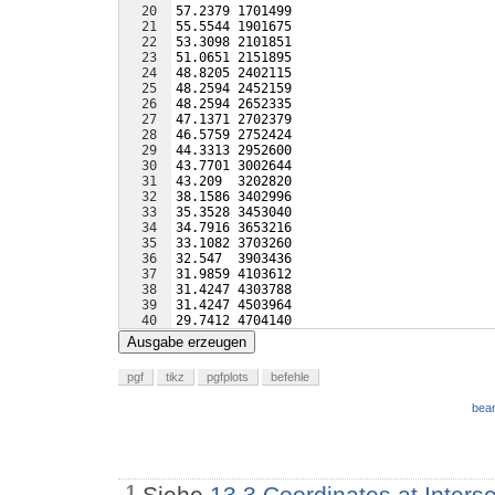
20
57.2379 1701499
21
55.5544 1901675
22
53.3098 2101851
23
51.0651 2151895
24
48.8205 2402115
25
48.2594 2452159
26
48.2594 2652335
27
47.1371 2702379
28
46.5759 2752424
29
44.3313 2952600
30
43.7701 3002644
31
43.209  3202820
32
38.1586 3402996
33
35.3528 3453040
34
34.7916 3653216
35
33.1082 3703260
36
32.547  3903436
37
31.9859 4103612
38
31.4247 4303788
39
31.4247 4503964
40
29.7412 4704140
41
29.7412 4904316
Ausgabe erzeugen
pgf
tikz
pgfplots
befehle
bear
Siehe
13.3 Coordinates at Inters
1