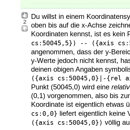
Du willst in einem Koordinatens
2
oben bis auf die x-Achse zeich
Koordinaten kennst, ist es kein
cs:50045,5}) -- ({axis cs:
angenommen, dass der y-Bereicx
y-Werte jedoch nicht kennst, ha
deinen obigen Angaben symboli
({axis cs:50045,0}|-{rel a
Punkt (50045,0) wird eine
relati
(0,1) vorgenommen, also bis z
Koordinate ist eigentlich etwas 
liefert eigentlich kein
cs:0,0}
völlig au
({axis cs:50045,0})