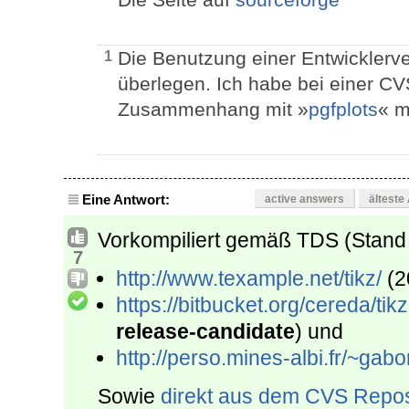
Die Benutzung einer Entwicklerve
1
überlegen. Ich habe bei einer CV
Zusammenhang mit »
pgfplots
« m
Eine Antwort:
active answers
älteste
Vorkompiliert gemäß TDS (Stand
7
http://www.texample.net/tikz/
(2
https://bitbucket.org/cereda/tik
release-candidate
) und
http://perso.mines-albi.fr/~gabor
Sowie
direkt aus dem CVS Repos