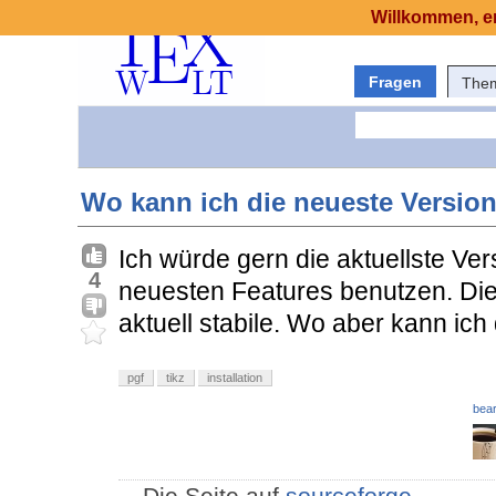
Willkommen, er
Fragen
The
Wo kann ich die neueste Versio
Ich würde gern die aktuellste Ve
4
neuesten Features benutzen. Die a
aktuell stabile. Wo aber kann ic
pgf
tikz
installation
bear
Die Seite auf
sourceforge