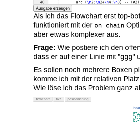
40
    arc 
(
\n
2:
\n
2+
\n
4:
\n
3
)
 -- 
(
#2
)
41
}
Ausgabe erzeugen
Als ich das Flowchart erst top-bo
funktioniert mit der
Opti
on chain
aber etwas komplexer aus.
Frage:
Wie postiere ich den offen
dass er auf einer Linie mit "ggg" u
Es sollen noch mehrere Boxen pla
komme ich mit der relativen Platzi
Wie löse ich das Problem ganz a
flowchart
tikz
positionierung
bear