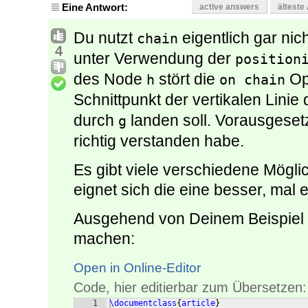
Eine Antwort:
active answers
älteste
Du nutzt
eigentlich gar nich
chain
4
unter Verwendung der
position
des Node
stört die
Opt
h
on chain
Schnittpunkt der vertikalen Linie
durch
landen soll. Vorausgesetz
g
richtig verstanden habe.
Es gibt viele verschiedene Mögl
eignet sich die eine besser, mal 
Ausgehend von Deinem Beispiel 
machen:
Open in Online-Editor
Code, hier editierbar zum Übersetzen:
1
\documentclass
{
article
}