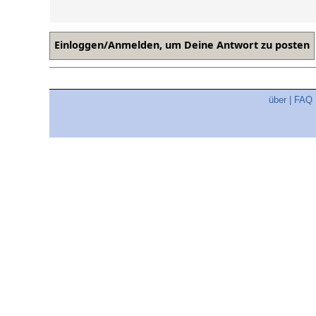
über
|
FAQ