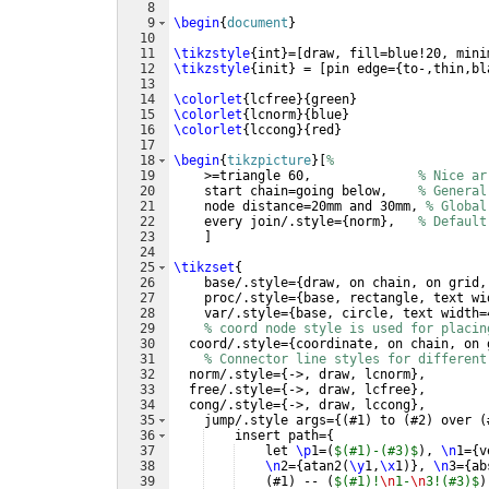
8
9
\begin
{
document
}
10
11
\tikzstyle
{
int
}
=
[
draw, fill=blue!20, mini
12
\tikzstyle
{
init
}
 = 
[
pin edge=
{
to-,thin,bl
13
14
\colorlet
{
lcfree
}
{
green
}
15
\colorlet
{
lcnorm
}
{
blue
}
16
\colorlet
{
lccong
}
{
red
}
17
18
\begin
{
tikzpicture
}
[
%
19
    >=triangle 60,              
% Nice ar
20
    start chain=going below,    
% General
21
    node distance=20mm and 30mm, 
% Global
22
    every join/.style=
{
norm
}
,   
% Default
23
]
24
25
\tikzset
{
26
    base/.style=
{
draw, on chain, on grid,
27
    proc/.style=
{
base, rectangle, text wi
28
    var/.style=
{
base, circle, text width=
29
% coord node style is used for placin
30
  coord/.style=
{
coordinate, on chain, on 
31
% Connector line styles for different
32
  norm/.style=
{
->, draw, lcnorm
}
,
33
  free/.style=
{
->, draw, lcfree
}
,
34
  cong/.style=
{
->, draw, lccong
}
,
35
    jump/.style args=
{(
#1
)
 to 
(
#2
)
 over 
(
36
    insert path=
{
37
    let 
\p
1=
(
$(#1)-(#3)$
)
, 
\n
1=
{
v
38
\n
2=
{
atan2
(
\y
1,
\x
1
)}
, 
\n
3=
{
ab
39
(
#1
)
 -- 
(
$(#1)!
\n
1-
\n
3!(#3)$
)