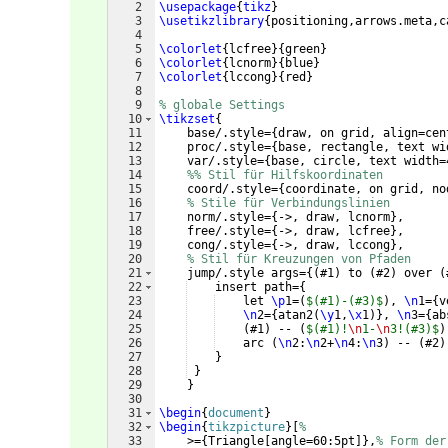
2
\usepackage
{
tikz
}
3
\usetikzlibrary
{
positioning,arrows.meta,c
4
5
\colorlet
{
lcfree
}
{
green
}
6
\colorlet
{
lcnorm
}
{
blue
}
7
\colorlet
{
lccong
}
{
red
}
8
9
% globale Settings
10
\tikzset
{
11
    base/.style=
{
draw, on grid, align=cen
12
    proc/.style=
{
base, rectangle, text wi
13
    var/.style=
{
base, circle, text width=
14
%% Stil für Hilfskoordinaten
15
    coord/.style=
{
coordinate, on grid, no
16
% Stile für Verbindungslinien
17
    norm/.style=
{
->, draw, lcnorm
}
,
18
    free/.style=
{
->, draw, lcfree
}
,
19
    cong/.style=
{
->, draw, lccong
}
,
20
% Stil für Kreuzungen von Pfaden
21
    jump/.style args=
{(
#1
)
 to 
(
#2
)
 over 
(
22
    insert path=
{
23
    let 
\p
1=
(
$(#1)-(#3)$
)
, 
\n
1=
{
v
24
\n
2=
{
atan2
(
\y
1,
\x
1
)}
, 
\n
3=
{
ab
25
(
#1
)
 -- 
(
$(#1)!
\n
1-
\n
3!(#3)$
)
26
    arc 
(
\n
2:
\n
2+
\n
4:
\n
3
)
 -- 
(
#2
)
27
}
28
}
29
}
30
31
\begin
{
document
}
32
\begin
{
tikzpicture
}
[
%
33
    >=
{
Triangle
[
angle=60:5pt
]}
,
% Form der