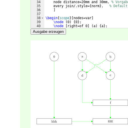
34
    node distance=20mm and 30mm, 
% Vorgab
35
    every join/.style=
{
norm
}
,   
% Default
36
]
37
38
\begin
{
scope
}
[
nodes=var
]
39
\node
(
0
)
{
0
}
;
40
\node
[
right=of 0
]
(
a
)
{
a
}
;
41
\node
[
right=of a
]
(
b
)
{
b
}
;
Ausgabe erzeugen