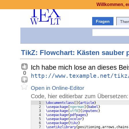
Willkommen, er
Fragen
The
TikZ: Flowchart: Kästen sauber 
Ich habe mich lose an dieses Bei
0
http://www.texample.net/tikz
Open in Online-Editor
Code, hier editierbar zum Übersetzen:
1
\documentclass
[
]
{
article
}
2
\usepackage
[
ngerman
]
{
babel
}
3
\usepackage
[
utf8
]
{
inputenc
}
4
\usepackage
{
pdfpages
}
5
\usepackage
{
xcolor
}
6
\usepackage
{
tikz
}
7
\usetikzlibrary
{
positioning,arrows,chains