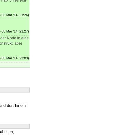
 hab ich es erst
(03 Mär '14, 21:26)
(03 Mär '14, 21:27)
 der Node in eine
onstrukt, aber
(03 Mär '14, 22:03)
nd dort hinein
abellen,