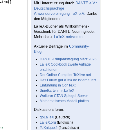
=1cm
}]
Mit Unterstützung durch
DANTE e.V.:
Deutschsprachige
Anwendervereinigung TeX e.V.
Danke
den Mitgliedern!
LaTeX-Bücher als Willkommens-
Geschenk für DANTE Neumitglieder.
Mehr dazu:
LaTeX.net/verein
Aktuelle Beiträge im
Community-
Blog
:
DANTE-Frühjahrstagung März 2026
LaTeX Cookbook zweite Auflage
erschienen
Der Online-Compiler TeXlive.net
Das Forum goLaTeX.de ist erneuert
Einführung in ConTeXt
Spielkarten mit LaTeX
Weiterer CTAN Spiegel-Server
Mathematisches Modell plotten
Diskussionsforen:
goLaTeX
(Deutsch)
LaTeX.org
(Englisch)
TeXnique.fr
(französisch)
e:  