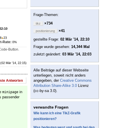
Frage-Themen:
×734
tikz
 22:10
×41
positionierung
8
●
23
gestellte Frage:
02 Mär '14, 22:10
t-Rate:
0%
Frage wurde gesehen:
14,344 Mal
Code-Button.
zuletzt geändert:
03 Mär '14, 22:03
(02 Mär '14, 22:15)
Alle Beiträge auf dieser Webseite
unterliegen, soweit nicht anders
angegeben, der
Creative Commons
este Antworten
Attribution Share-Alike 3.0
Lizenz
(cc-by-sa 3.0).
ne
in
minipage
as passender
verwandte Fragen
Wie kann ich eine TikZ-Grafik
positionieren?
Was bedeuten west und south bei den