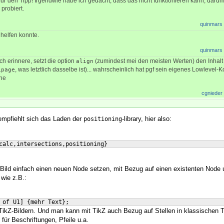
für den Tipp! Irgendwie habe ich gedacht, dass das nicht funktionieren kann, darum
probiert.
quinmars
h helfen konnte.
quinmars
ch erinnere, setzt die option
(zumindest mei den meisten Werten) den Inhalt
align
, was letztlich dasselbe ist)... wahrscheinlich hat pgf sein eigenes Lowlevel-K
ipage
che
cgnieder
 empfiehlt sich das Laden der
-library, hier also:
positioning
calc,intersections,positioning
}
ild einfach einen neuen Node setzen, mit Bezug auf einen existenten Node u
 wie z.B.:
 of U1
]
{
mehr Text
}
;
TikZ-Bildern. Und man kann mit TikZ auch Bezug auf Stellen in klassischen T
ür Beschriftungen, Pfeile u.a.