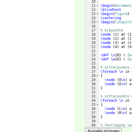
10
11
\begin
{
document
12
\blindtext
13
\begin
{
figure
}
14
\centering
15
\begin
{
tikzpict
16
17
% Eckpunkte
18
\node
(
1
)
 at 
(
1
19
\node
(
2
)
 at 
(
1
20
\node
(
3
)
 at 
(
2
21
\node
(
4
)
 at 
(
9
22
23
\def
\s
{
8
}
% Zw
24
\def
\w
{
6
}
% Zw
25
26
% Gitterpunkte 
27
\foreach
\n
 in 
28
{
29
\node
(
O
\n
)
 a
30
\node
(
U
\n
)
 a
31
}
32
33
% Gitterpunkte 
34
\foreach
\n
 in 
35
{
36
\node
(
L
\n
)
 a
37
\node
(
R
\n
)
 a
38
}
39
40
% Festlegung se
41
\foreach
\n
 in 
Ausgabe erzeugen