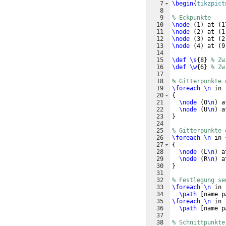
7
\begin
{
tikzpict
8
9
% Eckpunkte
10
\node
(
1
)
 at 
(
1
11
\node
(
2
)
 at 
(
1
12
\node
(
3
)
 at 
(
2
13
\node
(
4
)
 at 
(
9
14
15
\def
\s
{
8
}
% Zw
16
\def
\w
{
6
}
% Zw
17
18
% Gitterpunkte 
19
\foreach
\n
 in 
20
{
21
\node
(
O
\n
)
 a
22
\node
(
U
\n
)
 a
23
}
24
25
% Gitterpunkte 
26
\foreach
\n
 in 
27
{
28
\node
(
L
\n
)
 a
29
\node
(
R
\n
)
 a
30
}
31
32
% Festlegung se
33
\foreach
\n
 in 
34
\path
[
name p
35
\foreach
\n
 in 
36
\path
[
name p
37
38
% Schnittpunkte