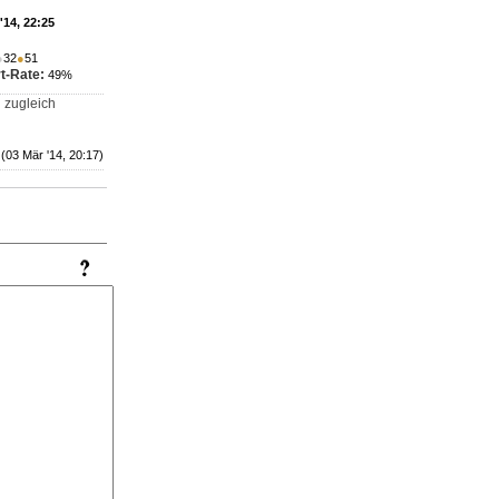
'14, 22:25
●
32
●
51
t-Rate:
49%
d zugleich
(03 Mär '14, 20:17)