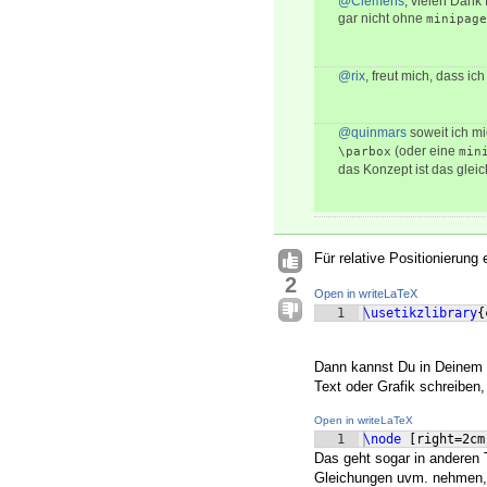
@Clemens
, vielen Dank 
gar nicht ohne
minipage
@rix
, freut mich, dass ic
@quinmars
soweit ich mi
(oder eine
\parbox
min
das Konzept ist das glei
Für relative Positionierung
2
Open in writeLaTeX
1
\usetikzlibrary
{
Dann kannst Du in Deinem B
Text oder Grafik schreiben,
Open in writeLaTeX
1
\node
[
right=2cm
Das geht sogar in anderen 
Gleichungen uvm. nehmen, f