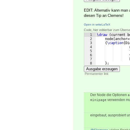
EDIT: Alternativ kann man 
diesen Tip an Clemens!
Open in writeLaTeX
Code, hier editierbar zum Übers
1
\draw
(
current b
2
    node
[
anchor=
3
{
\caption
{
Di
4
    
5
    
6
    
7
    
8
}
;
Ausgabe erzeugen
Permanenter link
Der Node die Optionen
a
verwenden mu
minipage
eingebaut, ausprobiert un