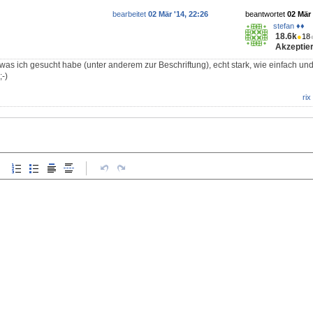
bearbeitet
02 Mär '14, 22:26
beantwortet
02 Mär 
stefan ♦♦
18.6k
●
18
Akzeptier
was ich gesucht habe (unter anderem zur Beschriftung), echt stark, wie einfach un
;-)
rix