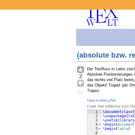
(absolute bzw. r
Der Textfluss in Latex zei
Absolute Positionierungen si
2
das rechts viel Platz biete
das Objekt/ Trapez (als Ort
Trapez:
Open in writeLaTeX
Code, hier editierbar zum Üb
1
\documentclass
{
2
\usepackage
{
tik
3
\usetikzlibrary
4
\begin
{
document
5
\begin
{
table
}
6