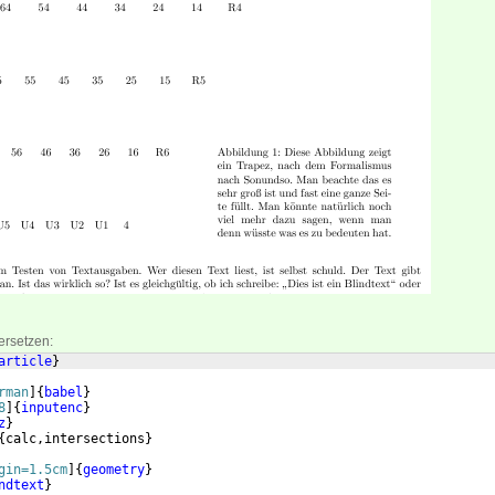
ersetzen:
article
}
rman
]
{
babel
}
8
]
{
inputenc
}
z
}
{
calc,intersections
}
gin=1.5cm
]
{
geometry
}
ndtext
}