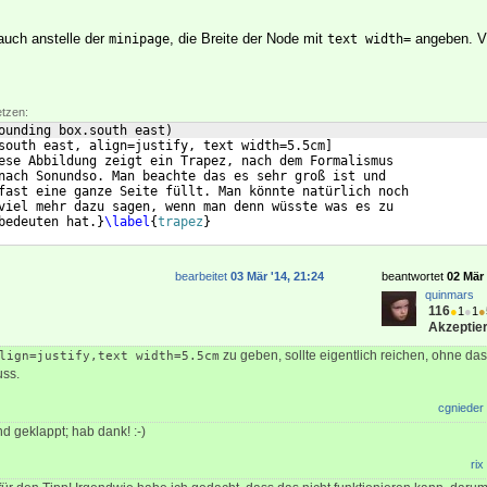
auch anstelle der
, die Breite der Node mit
angeben. Vi
minipage
text width=
etzen:
ounding box.south east
)
south east, align=justify, text width=5.5cm
]
ese Abbildung zeigt ein Trapez, nach dem Formalismus
nach Sonundso. Man beachte das es sehr groß ist und
fast eine ganze Seite füllt. Man könnte natürlich noch
viel mehr dazu sagen, wenn man denn wüsste was es zu
bedeuten hat.
}
\label
{
trapez
}
bearbeitet
03 Mär '14, 21:24
beantwortet
02 Mär 
quinmars
116
●
1
●
1
●
Akzeptier
zu geben, sollte eigentlich reichen, ohne da
lign=justify,text width=5.5cm
ss.
cgnieder
d geklappt; hab dank! :-)
rix