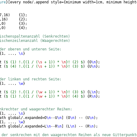
ure
}
[
every node/.append style=
{
minimum width=1cm, minimum height
7,16
)
{
1
}
;
,16
)
{
2
}
;
,0
)
{
3
}
;
,0
)
{
4
}
;
ischenspaltenanzahl (Senkrechten)
ischenzeilenanzahl (Waagerechten)
der oberen und unteren Seite:
{
1, ..., 
\s
}
t 
(
$ (1) !.{(1 / (
\s
 + 1)) * 
\n
}! (2) $
)
{
O
\n
}
; 
t 
(
$ (4) !.{(1 / (
\s
 + 1)) * 
\n
}! (3) $
)
{
U
\n
}
;
der linken und rechten Seite: 
{
1, ..., 
\w
}
t 
(
$ (2) !.{(1 / (
\w
 + 1)) * 
\n
}! (3) $
)
{
L
\n
}
; 
t 
(
$ (1) !.{(1 / (
\w
 + 1)) * 
\n
}! (4) $
)
{
R
\n
}
;
nkrechter und waagerechter Reihen: 
{
1, ..., 
\s
}
ath global/.expanded=O
\n
--U
\n
]
(
O
\n
)
 -- 
(
U
\n
)
;
{
1, ..., 
\w
}
ath global/.expanded=L
\n
--R
\n
]
(
L
\n
)
 -- 
(
R
\n
)
;
 der senkrechen mit den waagerechten Reihen als neue Gitterpunkt