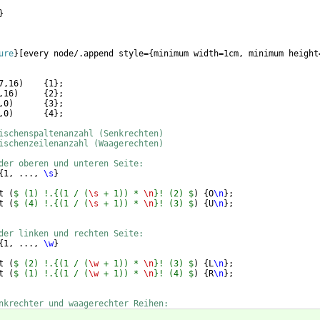
}
ure
}
[
every node/.append style=
{
minimum width=1cm, minimum height
7,16
)
{
1
}
;
,16
)
{
2
}
;
,0
)
{
3
}
;
,0
)
{
4
}
;
ischenspaltenanzahl (Senkrechten)
ischenzeilenanzahl (Waagerechten)
der oberen und unteren Seite:
{
1, ..., 
\s
}
t 
(
$ (1) !.{(1 / (
\s
 + 1)) * 
\n
}! (2) $
)
{
O
\n
}
; 
t 
(
$ (4) !.{(1 / (
\s
 + 1)) * 
\n
}! (3) $
)
{
U
\n
}
;
der linken und rechten Seite: 
{
1, ..., 
\w
}
t 
(
$ (2) !.{(1 / (
\w
 + 1)) * 
\n
}! (3) $
)
{
L
\n
}
; 
t 
(
$ (1) !.{(1 / (
\w
 + 1)) * 
\n
}! (4) $
)
{
R
\n
}
;
nkrechter und waagerechter Reihen: 
{
1, ..., 
\s
}