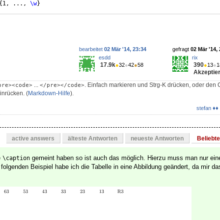
{
1, ..., 
\w
}
n 
{
1, ..., 
\s
}
bearbeitet
02 Mär '14, 23:34
gefragt
02 Mär '14,
esdd
rix
17.9k
390
●
32
●
42
●
58
●
13
●
1
Akzeptier
...
. Einfach markieren und Strg-K drücken, oder den 
pre><code>
</pre></code>
inrücken. (
Markdown-Hilfe
).
stefan ♦♦
active answers
älteste Antworten
neueste Antworten
Beliebt
e
gemeint haben so ist auch das möglich. Hierzu muss man nur ei
\caption
folgenden Beispiel habe ich die Tabelle in eine Abbildung geändert, da mir d