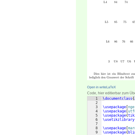
Open in writeLaTeX
Code, hier editierbar zum Üb
1
\documentclass
{
2
3
\usepackage
[
nge
4
\usepackage
[
utf
5
\usepackage
{
tik
6
\usetikzlibrary
7
8
\usepackage
[
mar
9
\usepackage
{
bli