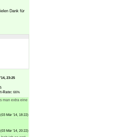
elen Dank für
'14, 23:25
5
t-Rate:
66%
ss man extra eine
(03 Mär '14, 18:22)
(03 Mär '14, 20:22)