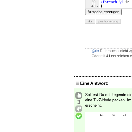
39
\foreach
\i
 in 
40
{
41
\foreach
\n
 i
Ausgabe erzeugen
tikz
positionierung
@rix
Du brauchst nicht
<
Oder mit 4 Leerzeichen e
Eine Antwort:
Solltest Du mit Legende di
eine TikZ-Node packen. Im 
3
erscheint.