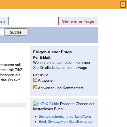
Anmelden
über
FAQ
×
fen
Stelle eine Frage
Folgen dieser Frage
Per E-Mail:
Wenn sie sich anmelden, kommen
ersparen soll.
Sie für alle Updates hier in Frage
tellt mit TikZ,
, bezogen auf
Per RSS:
 das Objekt/
Antworten
Antworten und Kommentare
Doppelte Chance auf
kostenloses Buch:
Buchverschenkung auf LaTeX.org
Book Giveaway on StackExchange