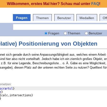
Willkommen, erstes Mal hier? Schau mal unter
FAQ
!
Fragen
Themen
Benutzer
Medaillen
Of
Fragen
Themen
Benutzer
elative) Positionierung von Objekten
chnet sich gerade durch seine Anpassungsfähigkeit aus, welches einem Arbeit 
nd hier also nicht vorteilhaft. Jedoch habe ich ein ziemlich großes Objekt, ers
t, z.B. für eine Legende, Beschreibungsliste... o. Ä. Gäbe es eine Möglichkeit
sangabe), diesen Platz auf der unteren rechten Seite zu nutzen? Quelltext für
ersetzen:
scrartcl
}
z
}
{
calc,intersections
}
}