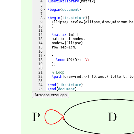
4
\usetikzlibrary
{
matrix
}
5
6
\begin
{
document
}
7
8
\begin
{
tikzpicture
}
[
9
  Ellipse/.style=
{
ellipse,draw,minimum he
10
]
11
12
\matrix
(
m
)
[
13
  matrix of nodes, 
14
  nodes=
{
Ellipse
}
,
15
  row sep=1cm,
16
]
17
{
18
\node
(
D
)
{
D
}
;  
\\
19
}
;
20
21
% Loop
22
\path
[
draw=red,->
]
(
D.west
)
 to
[
left, lo
23
24
\end
{
tikzpicture
}
25
\end
{
document
}
Ausgabe erzeugen