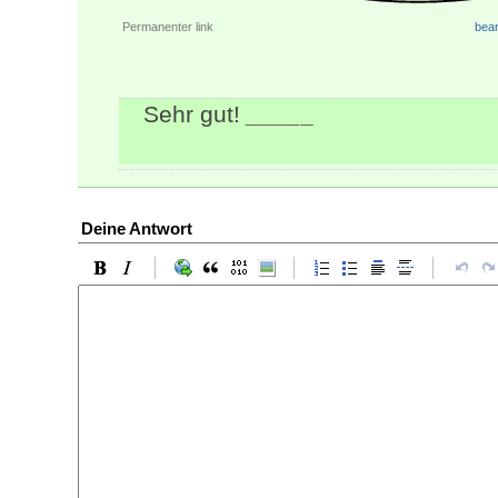
Permanenter link
bear
Sehr gut!
_
_
_
_
_
Deine Antwort