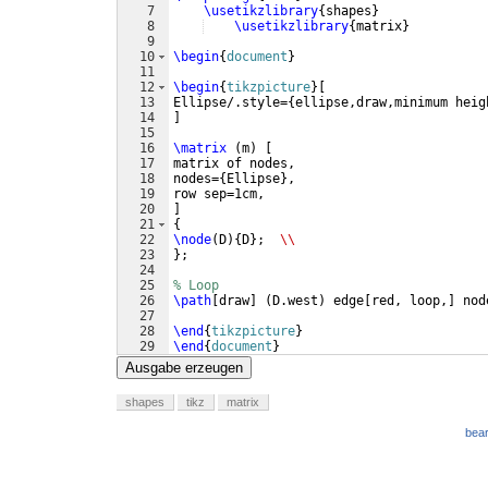
7
\usetikzlibrary
{
shapes
}
8
\usetikzlibrary
{
matrix
}
9
10
\begin
{
document
}
11
12
\begin
{
tikzpicture
}
[
13
Ellipse/.style=
{
ellipse,draw,minimum heig
14
]
15
16
\matrix
(
m
)
[
17
matrix of nodes, 
18
nodes=
{
Ellipse
}
,
19
row sep=1cm,
20
]
21
{
22
\node
(
D
)
{
D
}
;  
\\
23
}
;
24
25
% Loop
26
\path
[
draw
]
(
D.west
)
 edge
[
red, loop,
]
 nod
27
28
\end
{
tikzpicture
}
29
\end
{
document
}
Ausgabe erzeugen
shapes
tikz
matrix
bear