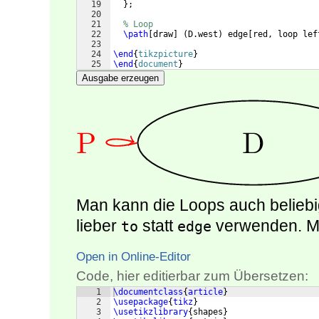
19
}
;
20
21
% Loop
22
\path
[
draw
]
(
D.west
)
 edge
[
red, loop lef
23
24
\end
{
tikzpicture
}
25
\end
{
document
}
Ausgabe erzeugen
Man kann die Loops auch beliebi
lieber
statt
verwenden. M
to
edge
Open in Online-Editor
Code, hier editierbar zum Übersetzen:
1
\documentclass
{
article
}
2
\usepackage
{
tikz
}
3
\usetikzlibrary
{
shapes
}