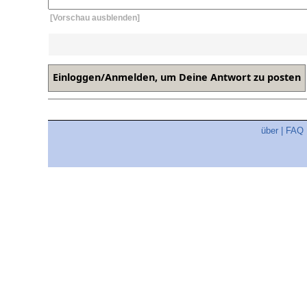
[Vorschau ausblenden]
über
|
FAQ