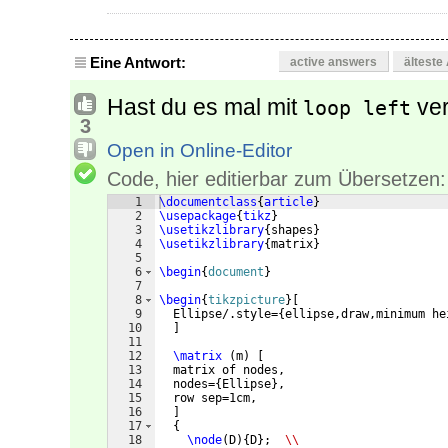
Eine Antwort:
active answers
älteste
Hast du es mal mit
ver
loop left
3
Open in Online-Editor
Code, hier editierbar zum Übersetzen:
1
\documentclass
{
article
}
2
\usepackage
{
tikz
}
3
\usetikzlibrary
{
shapes
}
4
\usetikzlibrary
{
matrix
}
5
6
\begin
{
document
}
7
8
\begin
{
tikzpicture
}
[
9
  Ellipse/.style=
{
ellipse,draw,minimum he
10
]
11
12
\matrix
(
m
)
[
13
  matrix of nodes, 
14
  nodes=
{
Ellipse
}
,
15
  row sep=1cm,
16
]
17
{
18
\node
(
D
)
{
D
}
;  
\\