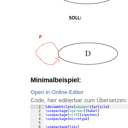
Minimalbeispiel:
Open in Online-Editor
Code, hier editierbar zum Übersetzen:
1
\documentclass
[
a4paper
]
{
article
}
2
\usepackage
[
ngerman
]
{
babel
}
3
\usepackage
[
utf8
]
{
inputenc
}
4
\usepackage
{
microtype
}
5
6
\usepackage
{
tikz
}