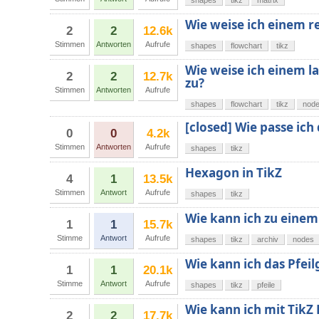
shapes
tikz
matrix
Wie weise ich einem re
2
2
12.6k
Stimmen
Antworten
Aufrufe
shapes
flowchart
tikz
Wie weise ich einem l
2
2
12.7k
zu?
Stimmen
Antworten
Aufrufe
shapes
flowchart
tikz
nod
[closed] Wie passe ic
0
0
4.2k
Stimmen
Antworten
Aufrufe
shapes
tikz
Hexagon in TikZ
4
1
13.5k
Stimmen
Antwort
Aufrufe
shapes
tikz
Wie kann ich zu einem
1
1
15.7k
Stimme
Antwort
Aufrufe
shapes
tikz
archiv
nodes
Wie kann ich das Pfeilg
1
1
20.1k
Stimme
Antwort
Aufrufe
shapes
tikz
pfeile
Wie kann ich mit TikZ
2
2
17.7k