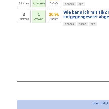
Stimmen
Antworten
Aufrufe
shapes
tikz
Wie kann ich mit TikZ
3
1
30.9k
entgegengesetzt abge
Stimmen
Antwort
Aufrufe
shapes
nodes
tikz
über
|
FAQ