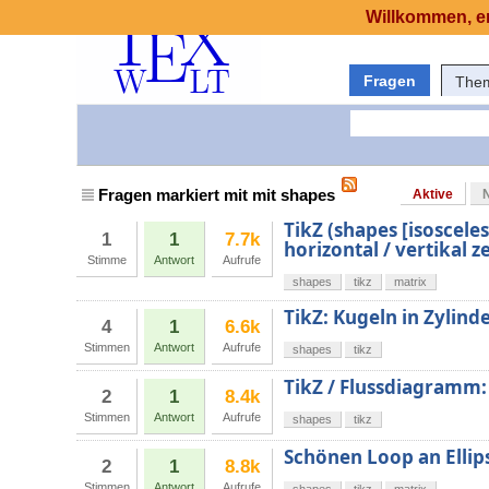
Willkommen, er
Fragen
The
Fragen markiert mit mit shapes
Aktive
TikZ (shapes [isosceles
1
1
7.7k
horizontal / vertikal z
Stimme
Antwort
Aufrufe
shapes
tikz
matrix
TikZ: Kugeln in Zylinde
4
1
6.6k
Stimmen
Antwort
Aufrufe
shapes
tikz
TikZ / Flussdiagramm
2
1
8.4k
Stimmen
Antwort
Aufrufe
shapes
tikz
Schönen Loop an Ellip
2
1
8.8k
Stimmen
Antwort
Aufrufe