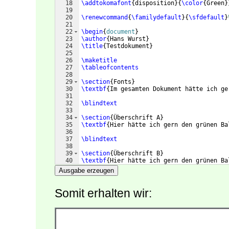
18
\addtokomafont
{
disposition
}
{
\color
{
Green
}
19
20
\renewcommand
{
\familydefault
}
{
\sfdefault
}
21
22
\begin
{
document
}
23
\author
{
Hans Wurst
}
24
\title
{
Testdokument
}
25
26
\maketitle
27
\tableofcontents
28
29
\section
{
Fonts
}
30
\textbf
{
Im gesamten Dokument hätte ich ge
31
32
\blindtext
33
34
\section
{
Überschrift A
}
35
\textbf
{
Hier hätte ich gern den grünen Ba
36
37
\blindtext
38
39
\section
{
Überschrift B
}
40
\textbf
{
Hier hätte ich gern den grünen Ba
41
Ausgabe erzeugen
Somit erhalten wir: