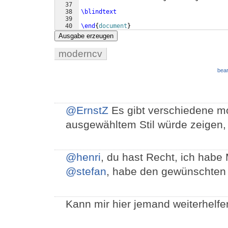
37
38
\blindtext
39
40
\end
{
document
}
Ausgabe erzeugen
moderncv
bear
@ErnstZ
Es gibt verschiedene mo
ausgewähltem Stil würde zeigen, 
@henri
, du hast Recht, ich habe
@stefan
, habe den gewünschten St
Kann mir hier jemand weiterhelf