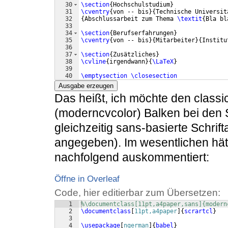
30
\section
{
Hochschulstudium
}
31
\cventry
{
von -- bis
}
{
Technische Universit
32
{
Abschlussarbeit zum Thema 
\textit
{
Bla bl
33
34
\section
{
Berufserfahrungen
}
35
\cventry
{
von -- bis
}
{
Mitarbeiter
}
{
Institu
36
37
\section
{
Zusätzliches
}
38
\cvline
{
irgendwann
}
{
\LaTeX
}
39
40
\emptysection
\closesection
41
%\newline
Ausgabe erzeugen
Das heißt, ich möchte den classi
(moderncvcolor) Balken bei den
gleichzeitig sans-basierte Schrif
angegeben). Im wesentlichen hät
nachfolgend auskommentiert:
Öffne in Overleaf
Code, hier editierbar zum Übersetzen:
1
%\documentclass[11pt,a4paper,sans]{modern
2
\documentclass
[
11pt,a4paper
]
{
scrartcl
}
3
4
\usepackage
[
ngerman
]
{
babel
}