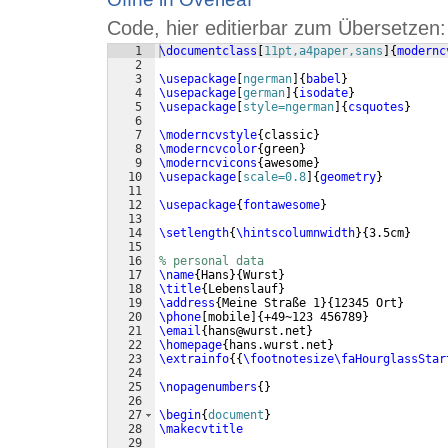
Code, hier editierbar zum Übersetzen:
1
\documentclass
[
11pt,a4paper,sans
]
{
modernc
2
3
\usepackage
[
ngerman
]
{
babel
}
4
\usepackage
[
german
]
{
isodate
}
5
\usepackage
[
style=ngerman
]
{
csquotes
}
6
7
\moderncvstyle
{
classic
}
8
\moderncvcolor
{
green
}
9
\moderncvicons
{
awesome
}
10
\usepackage
[
scale=0.8
]
{
geometry
}
11
12
\usepackage
{
fontawesome
}
13
14
\setlength
{
\hintscolumnwidth
}
{
3.5cm
}
15
16
% personal data
17
\name
{
Hans
}
{
Wurst
}
18
\title
{
Lebenslauf
}
19
\address
{
Meine Straße 1
}
{
12345 Ort
}
20
\phone
[
mobile
]
{
+49~123 456789
}
21
\email
{
hans@wurst.net
}
22
\homepage
{
hans.wurst.net
}
23
\extrainfo
{{
\footnotesize\faHourglassStar
24
25
\nopagenumbers
{
}
26
27
\begin
{
document
}
28
\makecvtitle
29