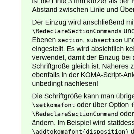
ist die Linie 3 mm kürzer als de
Abstand zwischen Linie und Über
Der Einzug wird anschließend mit
und
\RedeclareSectionCommands
Ebenen
,
un
section
subsection
eingestellt. Es wird absichtlich 
verwendet, damit der Einzug bei
Schriftgröße gleich ist. Näheres
ebenfalls in der KOMA-Script-Anl
unbedingt nachlesen!
Die Schriftgröße kann man übrig
oder über Option
\setkomafont
ode
\RedeclareSectionCommand
ändern. Im Beispiel wird stattdes
d
\addtokomafont{disposition}