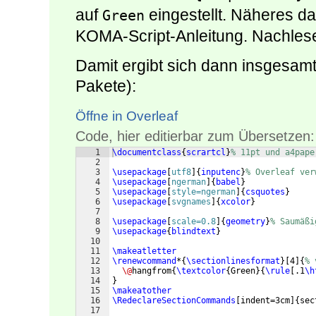
auf
eingestellt. Näheres d
Green
KOMA-Script-Anleitung. Nachles
Damit ergibt sich dann insgesamt
Pakete):
Öffne in Overleaf
Code, hier editierbar zum Übersetzen:
1
\documentclass
{
scrartcl
}
% 11pt und a4pape
2
3
\usepackage
[
utf8
]
{
inputenc
}
% Overleaf ver
4
\usepackage
[
ngerman
]
{
babel
}
5
\usepackage
[
style=ngerman
]
{
csquotes
}
6
\usepackage
[
svgnames
]
{
xcolor
}
7
8
\usepackage
[
scale=0.8
]
{
geometry
}
% Saumäßi
9
\usepackage
{
blindtext
}
10
11
\makeatletter
12
\renewcommand
*
{
\sectionlinesformat
}
[
4
]
{
% 
13
\@
hangfrom
{
\textcolor
{
Green
}
{
\rule
[
.1
\h
14
}
15
\makeatother
16
\RedeclareSectionCommands
[
indent=3cm
]
{
sec
17