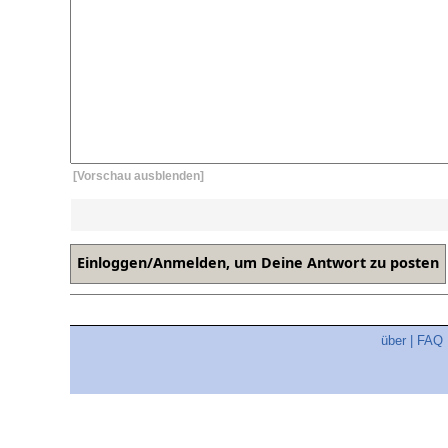
[Vorschau ausblenden]
über
|
FAQ