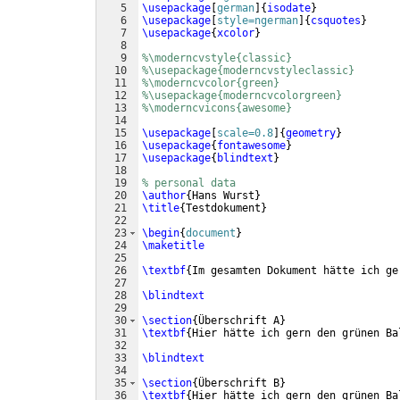
5
\usepackage
[
german
]
{
isodate
}
6
\usepackage
[
style=ngerman
]
{
csquotes
}
7
\usepackage
{
xcolor
}
8
9
%\moderncvstyle{classic}
10
%\usepackage{moderncvstyleclassic}
11
%\moderncvcolor{green}
12
%\usepackage{moderncvcolorgreen}
13
%\moderncvicons{awesome}
14
15
\usepackage
[
scale=0.8
]
{
geometry
}
16
\usepackage
{
fontawesome
}
17
\usepackage
{
blindtext
}
18
19
% personal data
20
\author
{
Hans Wurst
}
21
\title
{
Testdokument
}
22
23
\begin
{
document
}
24
\maketitle
25
26
\textbf
{
Im gesamten Dokument hätte ich ge
27
28
\blindtext
29
30
\section
{
Überschrift A
}
31
\textbf
{
Hier hätte ich gern den grünen Ba
32
33
\blindtext
34
35
\section
{
Überschrift B
}
36
\textbf
{
Hier hätte ich gern den grünen Ba