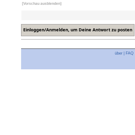
[Vorschau ausblenden]
über
|
FAQ