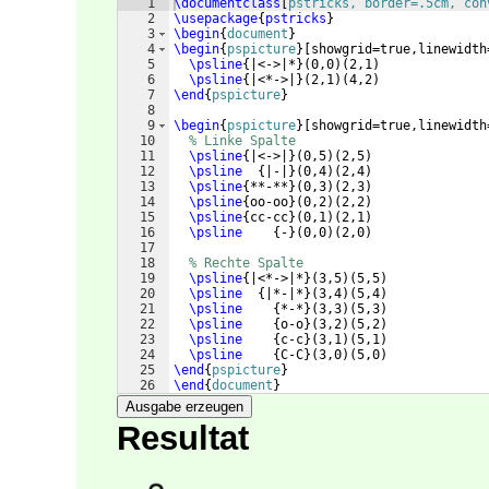
1
\documentclass
[
pstricks, border=.5cm, con
2
\usepackage
{
pstricks
}
3
\begin
{
document
}
4
\begin
{
pspicture
}
[
showgrid=true,linewidth
5
\psline
{
|<->|*
}
(
0,0
)
(
2,1
)
6
\psline
{
|<*->|
}
(
2,1
)
(
4,2
)
7
\end
{
pspicture
}
8
9
\begin
{
pspicture
}
[
showgrid=true,linewidth
10
% Linke Spalte
11
\psline
{
|<->|
}
(
0,5
)
(
2,5
)
12
\psline
{
|-|
}
(
0,4
)
(
2,4
)
13
\psline
{
**-**
}
(
0,3
)
(
2,3
)
14
\psline
{
oo-oo
}
(
0,2
)
(
2,2
)
15
\psline
{
cc-cc
}
(
0,1
)
(
2,1
)
16
\psline
{
-
}
(
0,0
)
(
2,0
)
17
18
% Rechte Spalte
19
\psline
{
|<*->|*
}
(
3,5
)
(
5,5
)
20
\psline
{
|*-|*
}
(
3,4
)
(
5,4
)
21
\psline
{
*-*
}
(
3,3
)
(
5,3
)
22
\psline
{
o-o
}
(
3,2
)
(
5,2
)
23
\psline
{
c-c
}
(
3,1
)
(
5,1
)
24
\psline
{
C-C
}
(
3,0
)
(
5,0
)
25
\end
{
pspicture
}
26
\end
{
document
}
Ausgabe erzeugen
Resultat