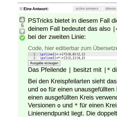
Eine Antwort:
active answers
älteste
PSTricks bietet in diesem Fall d
5
deinem Fall bedeutet das also
|
bei der zweiten Linie:
Code, hier editierbar zum Übersetz
1
\psline
{
|<->|*
}
(
0,0
)
(
2,1
)
2
\psline
{
|<*->|
}
(
2,1
)
(
4,2
)
Ausgabe erzeugen
Das Pfeilende
besitzt mit
di
|
|*
Bei den Kreispfeilarten sieht d
und
für einen unausgefüllten 
oo
einen ausgefüllten Kreis verwend
Versionen
und
für einen Kre
o
*
Linienendpunkt liegt. Die doppe