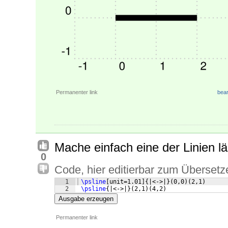
Permanenter link
bear
Mache einfach eine der Linien lä
0
Code, hier editierbar zum Übersetz
1
\psline
[
unit=1.01
]
{
|<->|
}
(
0,0
)
(
2,1
)
2
\psline
{
|<->|
}
(
2,1
)
(
4,2
)
Ausgabe erzeugen
Permanenter link