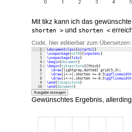
Mit tikz kann ich das gewünschte
und
erreic
shorten >
shorten <
Code, hier editierbar zum Übersetzen:
1
\documentclass
{
scrartcl
}
2
\usepackage
[
utf8
]
{
inputenc
}
3
\usepackage
{
tikz
}
4
\begin
{
document
}
5
\begin
{
tikzpicture
}
[
thick
]
6
\draw
[
lightgray,dotted
]
 grid
(
5,3
)
;
7
\draw
[
|<->|,shorten >=-0.5
\pgflinewidth
8
\draw
[
|<->|,shorten <=-0.5
\pgflinewidth
9
\end
{
tikzpicture
}
10
\end
{
document
}
Ausgabe erzeugen
Gewünschtes Ergebnis, allerdings 