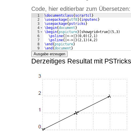
Code, hier editierbar zum Übersetzen:
1
\documentclass
{
scrartcl
}
2
\usepackage
[
utf8
]
{
inputenc
}
3
\usepackage
{
pstricks
}
4
\begin
{
document
}
5
\begin
{
pspicture
}
[
showgrid=true
]
(
5,3
)
6
\psline
{
|<->|
}
(
0,0
)
(
2,1
)
7
\psline
{
|<->|
}
(
2,1
)
(
4,2
)
8
\end
{
pspicture
}
9
\end
{
document
}
Ausgabe erzeugen
Derzeitiges Resultat mit PSTricks