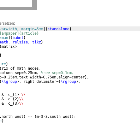
ersetzen:
varwidth, margin=5mm
]
{
standalone
}
[a4paper]{article}
rman
]
{
babel
}
math, relsize, tikz
}
{
matrix
}
}
ure
}
trix of math nodes,
column sep=0.25em, 
%row sep=0.1em,
p=0.25em,text width=0.75em,align=center
}
,
{
\lgroup
}
, right delimiter=
{
\rgroup
}
,
 &  c_
{
1
}
\\
 &  c_
{
2
}
\\
 &  c_
{
3
}
\\
.north west
)
 -- 
(
m-3-3.south west
)
;
e
}