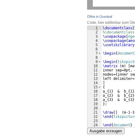
Öffne in Overleaf
Code, hier editierbar zum Üb
1
\documentclass
[
2
%\documentclass
3
\usepackage
[
nge
4
\usepackage
{
ams
5
\usetikzlibrary
6
7
\begin
{
document
8
9
\begin
{
tikzpict
10
\matrix
(
m
)
[
ma
11
inner sep=0pt, 
12
nodes=
{
inner se
13
left delimiter=
14
]
15
{
16
a_
{
1
}
  &  b_
{
1
}
17
a_
{
2
}
  &  b_
{
2
}
18
a_
{
3
}
  &  b_
{
3
}
19
}
;
20
21
\draw
[
]
(
m-1-3
22
\end
{
tikzpictur
23
24
\end
{
document
}
Ausgabe erzeugen