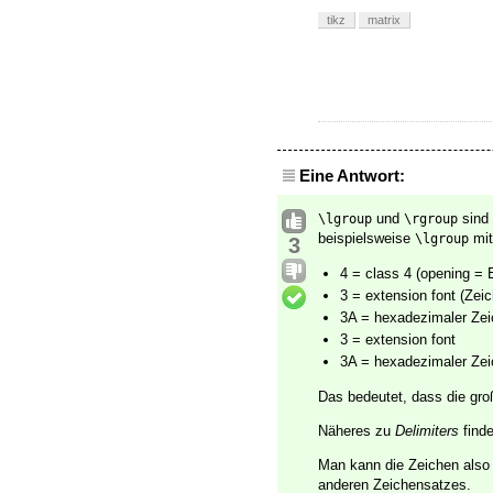
tikz
matrix
Eine Antwort:
und
sind 
\lgroup
\rgroup
beispielsweise
mit
\lgroup
3
4 = class 4 (opening = 
3 = extension font (Ze
3A = hexadezimaler Zei
3 = extension font
3A = hexadezimaler Zei
Das bedeutet, dass die gr
Näheres zu
Delimiters
finde
Man kann die Zeichen als
anderen Zeichensatzes.