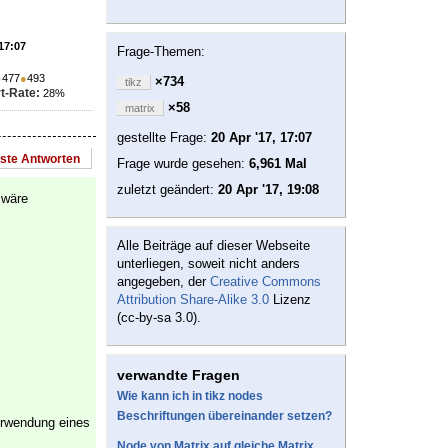
 17:07
Frage-Themen:
●
477
●
493
×734
tikz
t-Rate:
28%
×58
matrix
gestellte Frage:
20 Apr '17, 17:07
este Antworten
Frage wurde gesehen:
6,961 Mal
zuletzt geändert:
20 Apr '17, 19:08
 wäre
Alle Beiträge auf dieser Webseite
unterliegen, soweit nicht anders
angegeben, der
Creative Commons
Attribution Share-Alike 3.0
Lizenz
(cc-by-sa 3.0).
verwandte Fragen
Wie kann ich in tikz nodes
Beschriftungen übereinander setzen?
erwendung eines
Node von Matrix auf gleiche Matrix