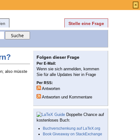
Anmelden
über
FAQ
×
fen
Stelle eine Frage
rn?
Folgen dieser Frage
Per E-Mail:
Wenn sie sich anmelden, kommen
en; also müsste
Sie für alle Updates hier in Frage
Per RSS:
Antworten
Antworten und Kommentare
Doppelte Chance auf
kostenloses Buch:
Buchverschenkung auf LaTeX.org
Book Giveaway on StackExchange