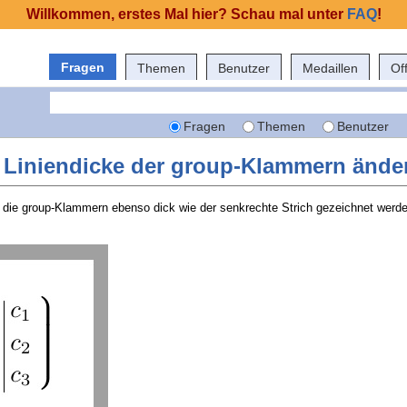
Willkommen, erstes Mal hier? Schau mal unter
FAQ
!
Fragen
Themen
Benutzer
Medaillen
Of
Fragen
Themen
Benutzer
e Liniendicke der group-Klammern ände
 die group-Klammern ebenso dick wie der senkrechte Strich gezeichnet werd