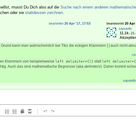
illst, musst Du Dich also auf die
Suche nach einem anderen mathematische
hen oder sie
stattdessen zeichnen
.
bearbeitet
20 Apr '17, 17:53
beantwortet
20 Apr 
saputello
11.1k
●
21
Akzeptier
 Grund kann man wahrscheinlich bei Tikz die eckigen Klammern [ ] auch nicht ab
cis
gen Klammern von beispielsweise
statt
left delimiter={[}
left delimiter={
ichtig. Auch das sind mathematische Begrenzer (aka
delimiters
). Daher kommt sich
saputello