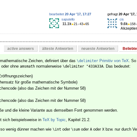
bearbeitet
20 Apr '17, 17:27
gefragt
20 Apr '17,
saputello
cis
11.1k
9.6k
●
21
●
43
●
65
●
158
Akzeptier
active answers
älteste Antworten
neueste Antworten
Beliebt
mathematische Zeichen, definiert über das
Primitiv von TeX
. So
\delimiter
 oder ohne
normalerweise
. Das bedeutet:
amsmath
\delimiter "433A33A
Eröffnungszeichen)
ichensatz für große mathematische Symbole)
chencode (also das Zeichen mit der Nummer 58)
chencode (also das Zeichen mit der Nummer 58)
oße und die kleine Variante aus demselben Font genommen werden.
t sich beispielsweise in
TeX by Topic
, Kapitel 21.2.
o so wenig dünner machen wie
oder
oder
oder
bzw. nur durch V
\int
\sum
A
X