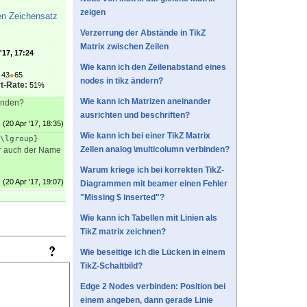
zeigen
n Zeichensatz
Verzerrung der Abstände in TikZ
Matrix zwischen Zeilen
'17, 17:24
Wie kann ich den Zeilenabstand eines
●
43
●
65
nodes in tikz ändern?
t-Rate:
51%
Wie kann ich Matrizen aneinander
runden?
ausrichten und beschriften?
(20 Apr '17, 18:35)
Wie kann ich bei einer TikZ Matrix
\lgroup}
Zellen analog \multicolumn verbinden?
er auch der Name
Warum kriege ich bei korrekten TikZ-
(20 Apr '17, 19:07)
Diagrammen mit beamer einen Fehler
"Missing $ inserted"?
Wie kann ich Tabellen mit Linien als
TikZ matrix zeichnen?
Wie beseitige ich die Lücken in einem
TikZ-Schaltbild?
Edge 2 Nodes verbinden: Position bei
einem angeben, dann gerade Linie