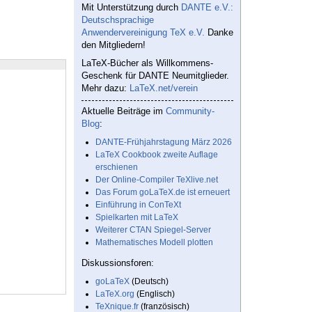
Mit Unterstützung durch
DANTE e.V.:
Deutschsprachige
Anwendervereinigung TeX e.V.
Danke
den Mitgliedern!
LaTeX-Bücher als Willkommens-
Geschenk für DANTE Neumitglieder.
Mehr dazu:
LaTeX.net/verein
Aktuelle Beiträge im
Community-
Blog
:
DANTE-Frühjahrstagung März 2026
LaTeX Cookbook zweite Auflage
erschienen
Der Online-Compiler TeXlive.net
Das Forum goLaTeX.de ist erneuert
Einführung in ConTeXt
Spielkarten mit LaTeX
Weiterer CTAN Spiegel-Server
Mathematisches Modell plotten
Diskussionsforen:
goLaTeX
(Deutsch)
LaTeX.org
(Englisch)
TeXnique.fr
(französisch)