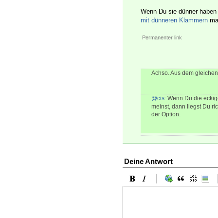
Wenn Du sie dünner haben w
mit dünneren Klammern
mac
Permanenter link
Achso. Aus dem gleichen
@cis
: Wenn Du die ecki
meinst, dann liegst Du r
der Option.
Deine Antwort