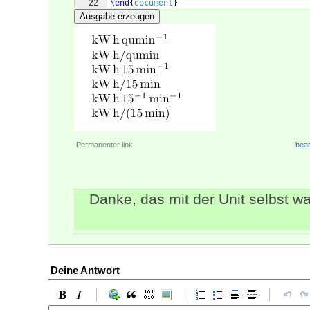
22
\end
{
document
}
Ausgabe erzeugen
Permanenter link
bear
Danke, das mit der Unit selbst wa
Deine Antwort