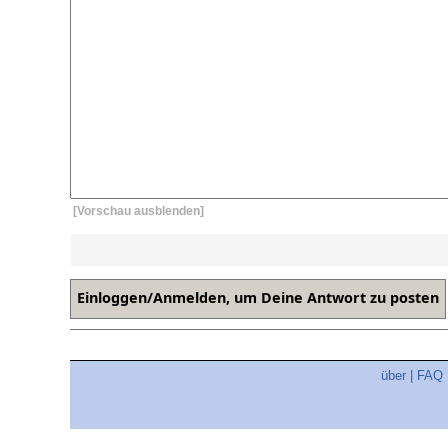
[Vorschau ausblenden]
über
|
FAQ