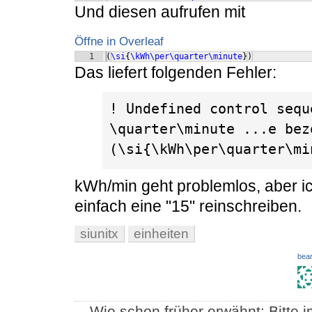
Und diesen aufrufen mit
Öffne in Overleaf
1
(
\si
{
\kWh\per\quarter\minute
})
Das liefert folgenden Fehler:
! Undefined control sequ
\quarter\minute ...e bez
(\si{\kWh\per\quarter\mi
kWh/min geht problemlos, aber i
einfach eine "15" reinschreiben.
siunitx
einheiten
bear
Wie schon früher erwähnt: Bitte 