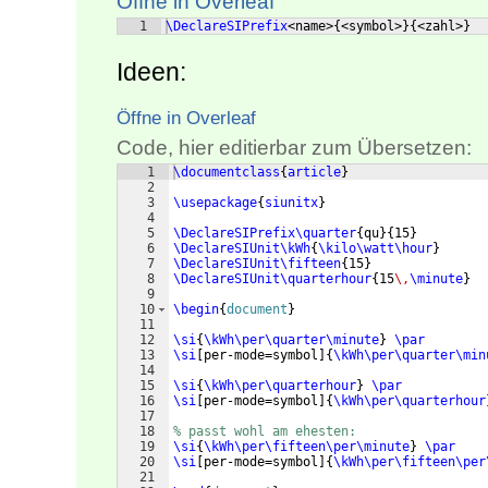
Öffne in Overleaf
1
\DeclareSIPrefix
<name>
{
<symbol>
}
{
<zahl>
}
Ideen:
Öffne in Overleaf
Code, hier editierbar zum Übersetzen:
1
\documentclass
{
article
}
2
3
\usepackage
{
siunitx
}
4
5
\DeclareSIPrefix\quarter
{
qu
}
{
15
}
6
\DeclareSIUnit\kWh
{
\kilo\watt\hour
}
7
\DeclareSIUnit\fifteen
{
15
}
8
\DeclareSIUnit\quarterhour
{
15
\,
\minute
}
9
10
\begin
{
document
}
11
12
\si
{
\kWh\per\quarter\minute
}
\par
13
\si
[
per-mode=symbol
]
{
\kWh\per\quarter\min
14
15
\si
{
\kWh\per\quarterhour
}
\par
16
\si
[
per-mode=symbol
]
{
\kWh\per\quarterhour
17
18
% passt wohl am ehesten:
19
\si
{
\kWh\per\fifteen\per\minute
}
\par
20
\si
[
per-mode=symbol
]
{
\kWh\per\fifteen\per
21