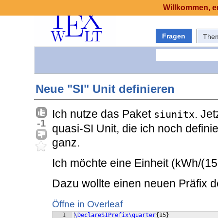
Willkommen, er
Fragen
The
Neue "SI" Unit definieren
Ich nutze das Paket
. Je
siunitx
-1
quasi-SI Unit, die ich noch defini
ganz.
Ich möchte eine Einheit (kWh/(15
Dazu wollte einen neuen Präfix de
Öffne in Overleaf
1
\DeclareSIPrefix\quarter
{
15
}