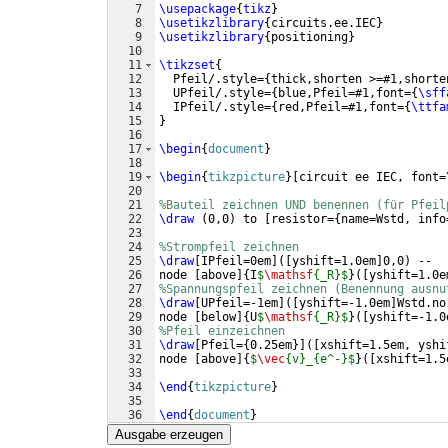
7
\usepackage
{
tikz
}
8
\usetikzlibrary
{
circuits.ee.IEC
}
9
\usetikzlibrary
{
positioning
}
10
11
\tikzset
{
12
  Pfeil/.style=
{
thick,shorten >=#1,shorte
13
  UPfeil/.style=
{
blue,Pfeil=#1,font=
{
\sff
14
  IPfeil/.style=
{
red,Pfeil=#1,font=
{
\ttfa
15
}
16
17
\begin
{
document
}
18
19
\begin
{
tikzpicture
}
[
circuit ee IEC, font=
20
21
%Bauteil zeichnen UND benennen (für Pfeil
22
\draw
(
0,0
)
 to 
[
resistor=
{
name=Wstd, info
23
24
%Strompfeil zeichnen
25
\draw
[
IPfeil=0em
]
([
yshift=1.0em
]
0,0
)
 --
26
node 
[
above
]
{
I
$
\mathsf
{_R}$
}
([
yshift=1.0e
27
%Spannungspfeil zeichnen (Benennung ausnu
28
\draw
[
UPfeil=-1em
]
([
yshift=-1.0em
]
Wstd.no
29
node 
[
below
]
{
U
$
\mathsf
{_R}$
}
([
yshift=-1.0
30
%Pfeil einzeichnen
31
\draw
[
Pfeil=
{
0.25em
}]
([
xshift=1.5em, yshi
32
node 
[
above
]
{
$
\vec
{v}_{e^-}$
}
([
xshift=1.5
33
34
\end
{
tikzpicture
}
35
36
\end
{
document
}
Ausgabe erzeugen