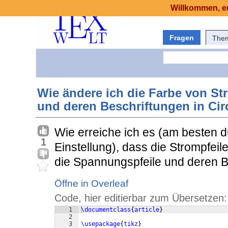
Willkommen, er
Fragen
The
Wie ändere ich die Farbe von St
und deren Beschriftungen in Cir
Wie erreiche ich es (am besten 
1
Einstellung), dass die Strompfeil
die Spannungspfeile und deren B
Öffne in Overleaf
Code, hier editierbar zum Übersetzen:
1
\documentclass
{
article
}
2
3
\usepackage
{
tikz
}