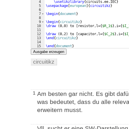
4
\usetikzlibrary
{
circuits.ee.IEC
}
5
\usepackage
[
european
]
{
circuitikz
}
6
7
\begin
{
document
}
8
9
\begin
{
circuitikz
}
10
\draw
(
0,0
)
 to 
[
resistor,l=
{
$R_1$
}
,i=
{
$I_
11
12
\draw
(
0,2
)
 to 
[
capacitor,l=
{
$C_2$
}
,i=
{
$I
13
\end
{
circuitikz
}
14
15
\end
{
document
}
Ausgabe erzeugen
circuitikz
Am besten gar nicht. Es gibt da
1
was bedeutet, dass du alle rele
erweitern musst.
Vll. sucht er eine SW-Darstellung