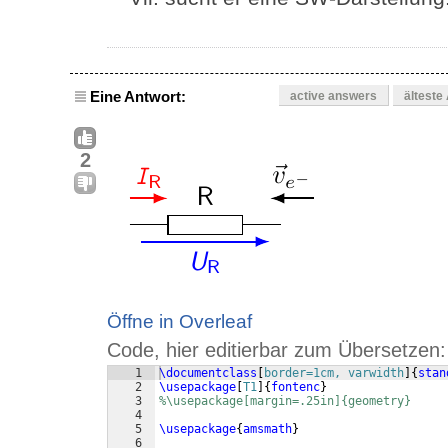
Eine Antwort:
active answers
älteste
2
Öffne in Overleaf
Code, hier editierbar zum Übersetzen:
1
\documentclass
[
border=1cm, varwidth
]
{
stan
2
\usepackage
[
T1
]
{
fontenc
}
3
%\usepackage[margin=.25in]{geometry}
4
5
\usepackage
{
amsmath
}
6