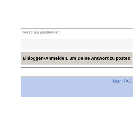
[Vorschau ausblenden]
über
|
FAQ