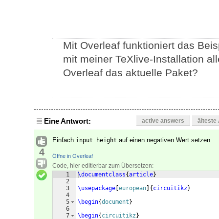
Mit Overleaf funktioniert das Bei
mit meiner TeXlive-Installation all
Overleaf das aktuelle Paket?
Eine Antwort:
active answers
älteste
Einfach
auf einen negativen Wert setzen.
input height
4
Öffne in Overleaf
Code, hier editierbar zum Übersetzen:
1
\documentclass
{
article
}
2
3
\usepackage
[
european
]
{
circuitikz
}
4
5
\begin
{
document
}
6
7
\begin
{
circuitikz
}