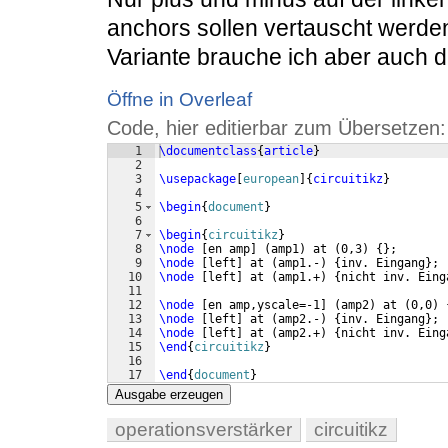
anchors sollen vertauscht werd
Variante brauche ich aber auch 
Öffne in Overleaf
Code, hier editierbar zum Übersetzen:
1
\documentclass
{
article
}
2
3
\usepackage
[
european
]
{
circuitikz
}
4
5
\begin
{
document
}
6
7
\begin
{
circuitikz
}
8
\node
[
en amp
]
(
amp1
)
 at 
(
0,3
)
{
}
;
9
\node
[
left
]
 at 
(
amp1.-
)
{
inv. Eingang
}
;
10
\node
[
left
]
 at 
(
amp1.+
)
{
nicht inv. Eing
11
12
\node
[
en amp,yscale=-1
]
(
amp2
)
 at 
(
0,0
)
13
\node
[
left
]
 at 
(
amp2.-
)
{
inv. Eingang
}
;
14
\node
[
left
]
 at 
(
amp2.+
)
{
nicht inv. Eing
15
\end
{
circuitikz
}
16
17
\end
{
document
}
Ausgabe erzeugen
operationsverstärker
circuitikz