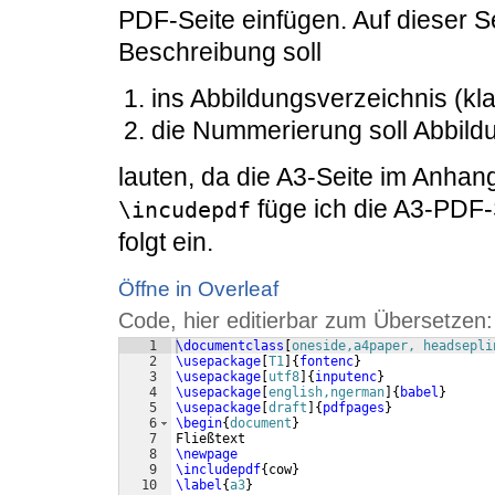
PDF-Seite einfügen. Auf dieser Se
Beschreibung soll
ins Abbildungsverzeichnis (kla
die Nummerierung soll Abbildu
lauten, da die A3-Seite im Anhan
füge ich die A3-PDF-
\incudepdf
folgt ein.
Öffne in Overleaf
Code, hier editierbar zum Übersetzen:
1
\documentclass
[
oneside,a4paper, headsepli
2
\usepackage
[
T1
]
{
fontenc
}
3
\usepackage
[
utf8
]
{
inputenc
}
4
\usepackage
[
english,ngerman
]
{
babel
}
5
\usepackage
[
draft
]
{
pdfpages
}
6
\begin
{
document
}
7
Fließtext
8
\newpage
9
\includepdf
{
cow
}
10
\label
{
a3
}