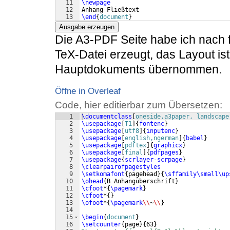
11
\newpage
12
Anhang Fließtext
13
\end
{
document
}
Ausgabe erzeugen
Die A3-PDF Seite habe ich nach 
TeX-Datei erzeugt, das Layout i
Hauptdokuments übernommen.
Öffne in Overleaf
Code, hier editierbar zum Übersetzen:
1
\documentclass
[
oneside,a3paper, landscape
2
\usepackage
[
T1
]
{
fontenc
}
3
\usepackage
[
utf8
]
{
inputenc
}
4
\usepackage
[
english,ngerman
]
{
babel
}
5
\usepackage
[
pdftex
]
{
graphicx
}
6
\usepackage
[
final
]
{
pdfpages
}
7
\usepackage
{
scrlayer-scrpage
}
8
\clearpairofpagestyles
9
\setkomafont
{
pagehead
}
{
\sffamily\small\up
10
\ohead
{
B Anhangüberschrift
}
11
\cfoot
*
{
\pagemark
}
12
\cfoot
*
{
}
13
\ofoot
*
{
\pagemark
\\
~
\\
}
14
15
\begin
{
document
}
16
\setcounter
{
page
}
{
63
}