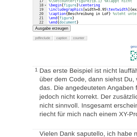
17
%\setcounter{figure}{B.1} %klappt nicht
18
\begin
{
figure
}
\centering
19
\includegraphics
[
width=0.95
\textwidth
]
{
ex
20
\caption
{
Beschreibung in LoF
}
%steht unte
21
\end
{
figure
}
22
\end
{
document
}
Ausgabe erzeugen
pdfinclude
caption
counter
ges
Das erste Beispiel ist nicht lauff
1
über dem Code, dann siehst Du, wa
das. Die angedeuteten Angaben 
jedoch nicht korrekt. Der zusätzl
nicht sinnvoll. Insgesamt ersche
riecht für mich nach einem XY-P
Vielen Dank saputello, ich habe