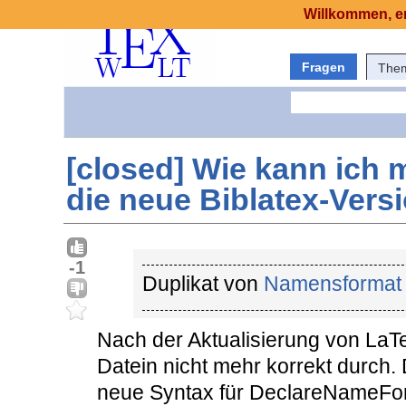
Willkommen, er
Fragen
The
[closed] Wie kann ich m
die neue Biblatex-Vers
-1
Duplikat von
Namensformat
Nach der Aktualisierung von LaT
Datein nicht mehr korrekt durch. 
neue Syntax für DeclareNameFor