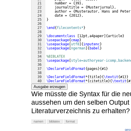
21
    number = 
{
39
}
,
22
    journaltitle = 
{
Musterjurnal
}
,
23
    author = 
{
Musterautor, Hans and Peter
24
    date = 
{
2012
}
,   
25
}
26
27
\end
{
filecontents*
}
28
29
\documentclass
[
12pt,a4paper
]
{
article
}
30
\usepackage
{
cmap
}
31
\usepackage
[
utf8
]
{
inputenc
}
32
\usepackage
[
ngerman
]
{
babel
}
33
34
%BIBLATEX
35
\usepackage
[
style=authoryear-icomp,backen
36
37
\DeclareFieldFormat
{
pages
}
{
#1
}
38
39
\DeclareFieldFormat
*
{
title
}
{
\textit
{
#1
}}
40
\DeclareFieldFormat
*
{
citetitle
}
{
\textit
{
#
41
\DeclareFieldFormat
*
{
journaltitle
}
{
\texti
Ausgabe erzeugen
Wie müsste die Syntax für die n
aussehen um den selben Output fü
Literaturverzeichnis zu erhalten?
namen
biblatex
format
ges