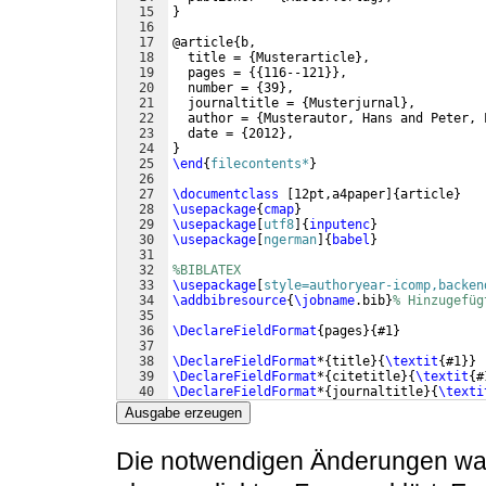
15
}
16
17
@article
{
b,
18
  title = 
{
Musterarticle
}
,
19
  pages = 
{{
116--121
}}
,
20
  number = 
{
39
}
,
21
  journaltitle = 
{
Musterjurnal
}
,
22
  author = 
{
Musterautor, Hans and Peter, 
23
  date = 
{
2012
}
,   
24
}
25
\end
{
filecontents*
}
26
27
\documentclass
[
12pt,a4paper
]
{
article
}
28
\usepackage
{
cmap
}
29
\usepackage
[
utf8
]
{
inputenc
}
30
\usepackage
[
ngerman
]
{
babel
}
31
32
%BIBLATEX
33
\usepackage
[
style=authoryear-icomp,backen
34
\addbibresource
{
\jobname
.bib
}
% Hinzugefüg
35
36
\DeclareFieldFormat
{
pages
}
{
#1
}
37
38
\DeclareFieldFormat
*
{
title
}
{
\textit
{
#1
}}
39
\DeclareFieldFormat
*
{
citetitle
}
{
\textit
{
#
40
\DeclareFieldFormat
*
{
journaltitle
}
{
\texti
41
\DeclareFieldFormat
*
{
booktitle
}
{
\textit
{
#
Ausgabe erzeugen
Die notwendigen Änderungen ware