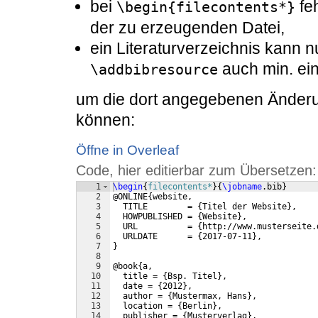
bei
fe
\begin{filecontents*}
der zu erzeugenden Datei,
ein Literaturverzeichnis kann 
auch min. ein
\addbibresource
um die dort angegebenen Ände
können:
Öffne in Overleaf
Code, hier editierbar zum Übersetzen:
1
\begin
{
filecontents*
}
{
\jobname
.bib
}
2
@ONLINE
{
website,
3
  TITLE        = 
{
Titel der Website
}
,
4
  HOWPUBLISHED = 
{
Website
}
,
5
  URL          = 
{
http://www.musterseite.
6
  URLDATE      = 
{
2017-07-11
}
,
7
}
8
9
@book
{
a,
10
  title = 
{
Bsp. Titel
}
,
11
  date = 
{
2012
}
,
12
  author = 
{
Mustermax, Hans
}
,
13
  location = 
{
Berlin
}
,
14
  publisher = 
{
Musterverlag
}
,