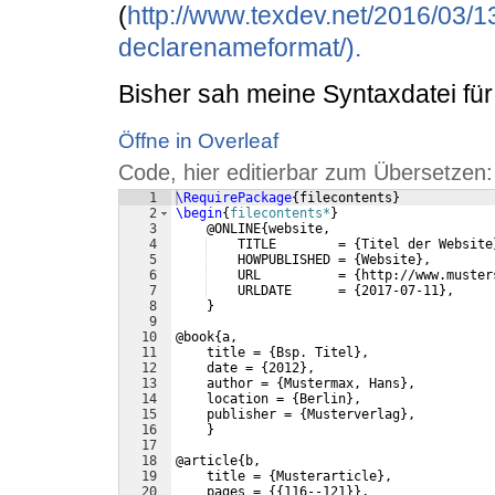
(
http://www.texdev.net/2016/03/1
declarenameformat/).
Bisher sah meine Syntaxdatei für d
Öffne in Overleaf
Code, hier editierbar zum Übersetzen:
1
\RequirePackage
{
filecontents
}
2
\begin
{
filecontents*
}
3
    @ONLINE
{
website,
4
    TITLE        = 
{
Titel der Website
5
    HOWPUBLISHED = 
{
Website
}
,
6
    URL          = 
{
http://www.muster
7
    URLDATE      = 
{
2017-07-11
}
,
8
}
9
10
@book
{
a,
11
    title = 
{
Bsp. Titel
}
,
12
    date = 
{
2012
}
,
13
    author = 
{
Mustermax, Hans
}
,
14
    location = 
{
Berlin
}
,
15
    publisher = 
{
Musterverlag
}
,
16
}
17
18
@article
{
b,
19
    title = 
{
Musterarticle
}
,
20
    pages = 
{{
116--121
}}
,