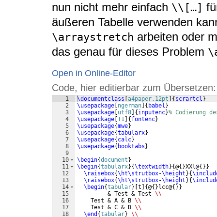
nun nicht mehr einfach
fü
\\[…]
äußeren Tabelle verwenden kann
arbeiten oder 
\arraystretch
das genau für dieses Problem
\
Open in Online-Editor
Code, hier editierbar zum Übersetzen:
1
\documentclass
[
a4paper,12pt
]
{
scrartcl
}
2
\usepackage
[
ngerman
]
{
babel
}
3
\usepackage
[
utf8
]
{
inputenc
}
% Codierung de
4
\usepackage
[
T1
]
{
fontenc
}
5
\usepackage
{
mwe
}
6
\usepackage
{
tabularx
}
7
\usepackage
{
calc
}
8
\usepackage
{
booktabs
}
9
10
\begin
{
document
}
11
\begin
{
tabularx
}
{
\textwidth
}
{
@
{
}
XXl@
{
}}
12
\raisebox
{
\ht\strutbox
-
\height
}
{
\includ
13
\raisebox
{
\ht\strutbox
-
\height
}
{
\includ
14
\begin
{
tabular
}
[
t
]
{
@
{
}
lcc@
{
}}
15
 & Test & Test 
\\
16
    Test & A & B 
\\
17
    Test & C & D 
\\
18
\end
{
tabular
}
\\