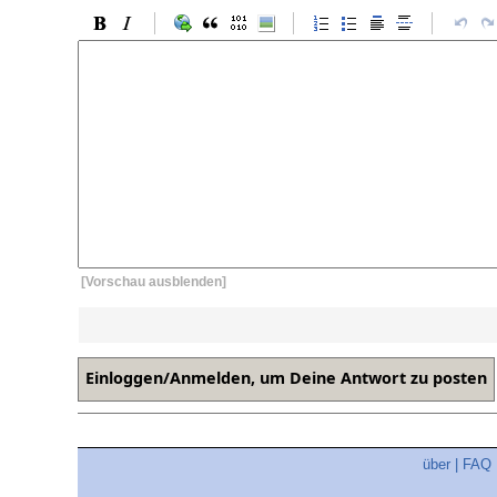
[Vorschau ausblenden]
über
|
FAQ