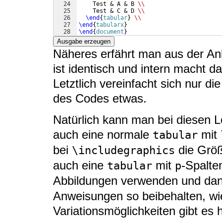
24
    Test & A & B 
\\
25
    Test & C & D 
\\
26
\end
{
tabular
}
\\
27
\end
{
tabularx
}
28
\end
{
document
}
Ausgabe erzeugen
Näheres erfährt man aus der An
ist identisch und intern macht d
Letztlich vereinfacht sich nur d
des Codes etwas.
Natürlich kann man bei diesen L
auch eine normale
mit
tabular
bei
die Größ
\includegraphics
auch eine
mit
-Spalte
tabular
p
Abbildungen verwenden und da
Anweisungen so beibehalten, wie
Variationsmöglichkeiten gibt es h