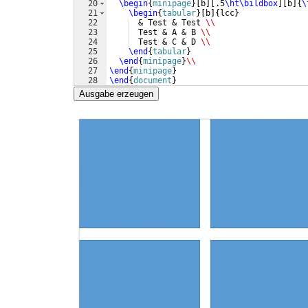
20
\begin
{
minipage
}
[
b
]
[
.5
\ht\bildbox
]
[
b
]
{
\
21
\begin
{
tabular
}
[
b
]
{
lcc
}
22
  & Test & Test 
\\
23
  Test & A & B 
\\
24
  Test & C & D 
\\
25
\end
{
tabular
}
26
\end
{
minipage
}
\\
27
\end
{
minipage
}
28
\end
{
document
}
Ausgabe erzeugen