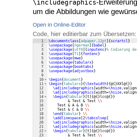
-Erweiterun
\includegraphics
um die Abbildungen wie gewünsch
Open in Online-Editor
Code, hier editierbar zum Übersetzen:
1
\documentclass
[
a4paper,12pt
]
{
scrartcl
}
2
\usepackage
[
ngerman
]
{
babel
}
3
\usepackage
[
utf8
]
{
inputenc
}
% Codierung de
4
\usepackage
[
T1
]
{
fontenc
}
5
\usepackage
{
mwe
}
6
\usepackage
{
tabularx
}
7
\usepackage
{
booktabs
}
8
\usepackage
{
adjustbox
}
9
10
\begin
{
document
}
11
\begin
{
tabularx
}
{
\textwidth
}
{
@
{
}
XXl@
{
}}
12
\adjincludegraphics
[
width=
\hsize
,valign
13
\adjincludegraphics
[
width=
\hsize
,valign
14
\begin
{
tabular
}
[
t
]
{
@
{
}
lcc@
{
}}
15
 & Test & Test 
\\
16
    Test & A & B 
\\
17
    Test & C & D 
\\
18
\end
{
tabular
}
\\
19
\addlinespace
[
2
\tabcolsep
]
20
\adjincludegraphics
[
width=
\hsize
,valign
21
\adjincludegraphics
[
width=
\hsize
,valign
22
\begin
{
tabular
}
[
t
]
{
@
{
}
lcc@
{
}}
23
 & Test & Test 
\\