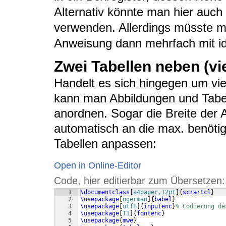
Alternativ könnte man hier auch
verwenden. Allerdings müsste 
Anweisung dann mehrfach mit i
Zwei Tabellen neben (vie
Handelt es sich hingegen um vie
kann man Abbildungen und Tabell
anordnen. Sogar die Breite der
automatisch an die max. benötig
Tabellen anpassen:
Open in Online-Editor
Code, hier editierbar zum Übersetzen:
1
\documentclass
[
a4paper,12pt
]
{
scrartcl
}
2
\usepackage
[
ngerman
]
{
babel
}
3
\usepackage
[
utf8
]
{
inputenc
}
% Codierung de
4
\usepackage
[
T1
]
{
fontenc
}
5
\usepackage
{
mwe
}