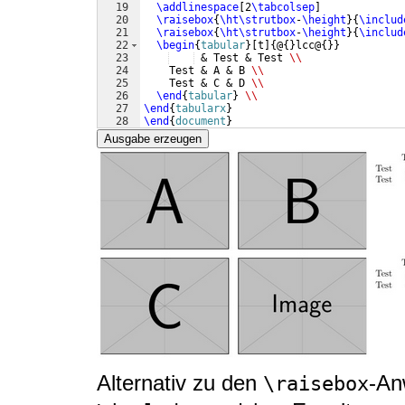
19
\addlinespace
[
2
\tabcolsep
]
20
\raisebox
{
\ht\strutbox
-
\height
}
{
\includ
21
\raisebox
{
\ht\strutbox
-
\height
}
{
\includ
22
\begin
{
tabular
}
[
t
]
{
@
{
}
lcc@
{
}}
23
 & Test & Test 
\\
24
    Test & A & B 
\\
25
    Test & C & D 
\\
26
\end
{
tabular
}
\\
27
\end
{
tabularx
}
28
\end
{
document
}
Ausgabe erzeugen
Alternativ zu den
-An
\raisebox