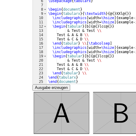
6
\usepackage
{
tabularx
}
7
8
\begin
{
document
}
9
\begin
{
tabularx
}
{
\textwidth
}
{
@
{
}
XXl@
{
}}
10
\includegraphics
[
width=
\hsize
]
{
example-
11
\includegraphics
[
width=
\hsize
]
{
example-
12
\begin
{
tabular
}
[
b
]
{
@
{
}
lcc@
{
}}
13
 & Test & Test 
\\
14
    Test & A & B 
\\
15
    Test & C & D 
\\
16
\end
{
tabular
}
\\
[
\tabcolsep
]
17
\includegraphics
[
width=
\hsize
]
{
example-
18
\includegraphics
[
width=
\hsize
]
{
example-
19
\begin
{
tabular
}
[
b
]
{
@
{
}
lcc@
{
}}
20
 & Test & Test 
\\
21
    Test & A & B 
\\
22
    Test & C & D 
\\
23
\end
{
tabular
}
\\
24
\end
{
tabularx
}
25
\end
{
document
}
Ausgabe erzeugen