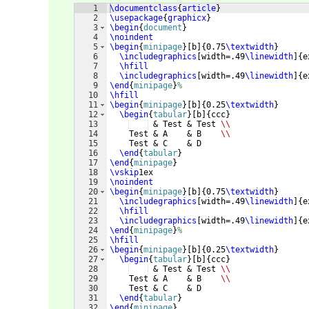
1
\documentclass
{
article
}
2
\usepackage
{
graphicx
}
3
\begin
{
document
}
4
\noindent
5
\begin
{
minipage
}
[
b
]
{
0.75
\textwidth
}
6
\includegraphics
[
width=.49
\linewidth
]
{
e
7
\hfill
8
\includegraphics
[
width=.49
\linewidth
]
{
e
9
\end
{
minipage
}
%
10
\hfill
11
\begin
{
minipage
}
[
b
]
{
0.25
\textwidth
}
12
\begin
{
tabular
}
[
b
]
{
ccc
}
13
 & Test & Test 
\\
14
    Test & A    & B    
\\
15
    Test & C    & D   
16
\end
{
tabular
}
17
\end
{
minipage
}
18
\vskip
1ex
19
\noindent
20
\begin
{
minipage
}
[
b
]
{
0.75
\textwidth
}
21
\includegraphics
[
width=.49
\linewidth
]
{
e
22
\hfill
23
\includegraphics
[
width=.49
\linewidth
]
{
e
24
\end
{
minipage
}
%
25
\hfill
26
\begin
{
minipage
}
[
b
]
{
0.25
\textwidth
}
27
\begin
{
tabular
}
[
b
]
{
ccc
}
28
 & Test & Test 
\\
29
    Test & A    & B    
\\
30
    Test & C    & D   
31
\end
{
tabular
}
32
\end
{
minipage
}