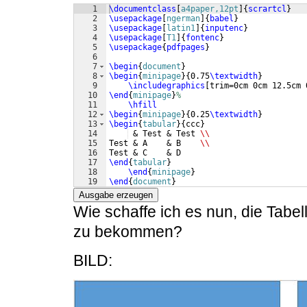
1
\documentclass
[
a4paper,12pt
]
{
scrartcl
}
2
\usepackage
[
ngerman
]
{
babel
}
3
\usepackage
[
latin1
]
{
inputenc
}
4
\usepackage
[
T1
]
{
fontenc
}
5
\usepackage
{
pdfpages
}
6
7
\begin
{
document
}
8
\begin
{
minipage
}
{
0.75
\textwidth
}
9
\includegraphics
[
trim=0cm 0cm 12.5cm 
10
\end
{
minipage
}
%
11
\hfill
12
\begin
{
minipage
}
{
0.25
\textwidth
}
13
\begin
{
tabular
}
{
ccc
}
14
 & Test & Test 
\\
15
Test & A    & B    
\\
16
Test & C    & D   
17
\end
{
tabular
}
18
\end
{
minipage
}
19
\end
{
document
}
Ausgabe erzeugen
Wie schaffe ich es nun, die Tabel
zu bekommen?
BILD: