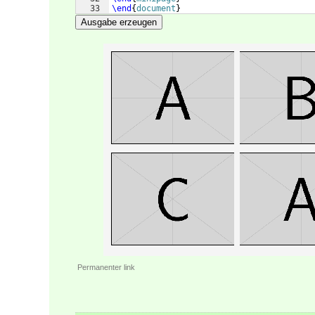
33
\end
{
document
}
Ausgabe erzeugen
Permanenter link