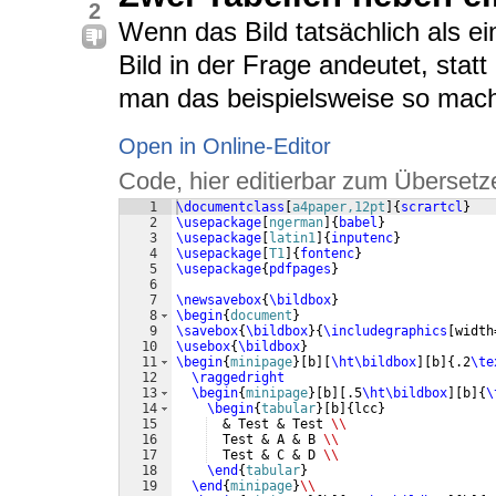
2
Wenn das Bild tatsächlich als ein
Bild in der Frage andeutet, statt
man das beispielsweise so mac
Open in Online-Editor
Code, hier editierbar zum Übersetz
1
\documentclass
[
a4paper,12pt
]
{
scrartcl
}
2
\usepackage
[
ngerman
]
{
babel
}
3
\usepackage
[
latin1
]
{
inputenc
}
4
\usepackage
[
T1
]
{
fontenc
}
5
\usepackage
{
pdfpages
}
6
7
\newsavebox
{
\bildbox
}
8
\begin
{
document
}
9
\savebox
{
\bildbox
}
{
\includegraphics
[
width
10
\usebox
{
\bildbox
}
11
\begin
{
minipage
}
[
b
]
[
\ht\bildbox
]
[
b
]
{
.2
\te
12
\raggedright
13
\begin
{
minipage
}
[
b
]
[
.5
\ht\bildbox
]
[
b
]
{
\
14
\begin
{
tabular
}
[
b
]
{
lcc
}
15
  & Test & Test 
\\
16
  Test & A & B 
\\
17
  Test & C & D 
\\
18
\end
{
tabular
}
19
\end
{
minipage
}
\\